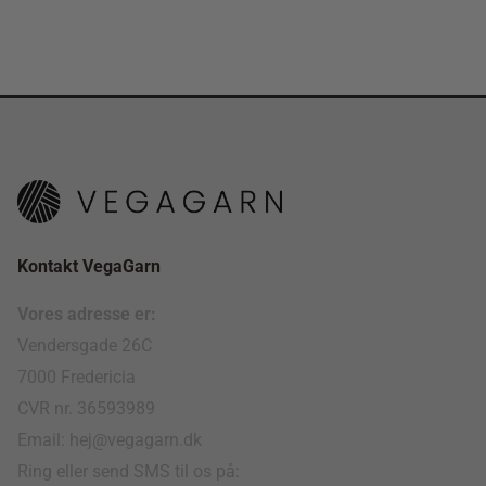
Kontakt VegaGarn
Vores adresse er:
Vendersgade 26C
7000 Fredericia
CVR nr. 36593989
Email: hej@vegagarn.dk
Ring eller send SMS til os på: