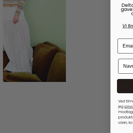
Delt
gave
Vi fi
40,00
kr.
Ved tilm
jeg
priva
modtage
produkts
varer, k