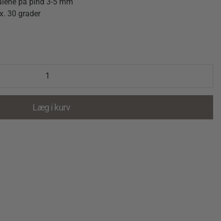
 alene på pind 3-5 mm
x. 30 grader
Læg i kurv