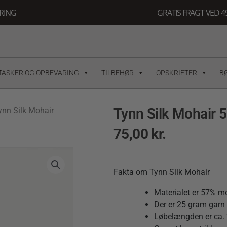
ERING
GRATIS FRAGT VED 49
TASKER OG OPBEVARING
TILBEHØR
OPSKRIFTER
B
Tynn Silk Mohair 
ynn Silk Mohair
75,00
kr.
Fakta om Tynn Silk Mohair
Materialet er 57% mo
Der er 25 gram garn 
Løbelængden er ca.