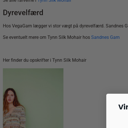
Se alle farverne i
Tynn Silk Mohair
Dyrevelfærd
Hos VegaGarn lægger vi stor vægt på dyrevelfærd. Sandnes Garn 
Se eventuelt mere om Tynn Silk Mohair hos
Sandnes Garn
Her finder du opskrifter i Tynn Silk Mohair
Vi