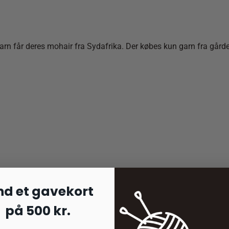
får deres mohair fra Sydafrika. Der købes kun garn fra gårde, de
nd et gavekort
på 500 kr.