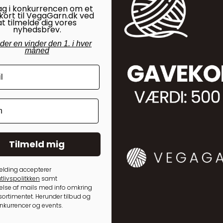
ag i konkurrencen om et
kort til VegaGarn.dk ved
at tilmelde dig vores
nyhedsbrev.
nder en vinder den 1. i hver
måned
35,00
kr.
50,00
kr.
Tilmeld mig
elding accepterer
tlivspolitkken
samt
lse af mails med info omkring
ortimentet. Herunder tilbud og
onkurrencer og events.