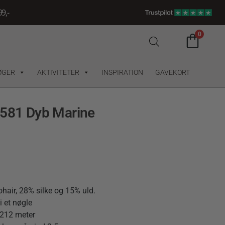
9,-
0
ØGER
AKTIVITETER
INSPIRATION
GAVEKORT
5581 Dyb Marine
hair, 28% silke og 15% uld.
i et nøgle
 212 meter