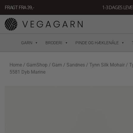
Gå
1-3 DAGES LEV
FRAGT FRA 39, -
til
indholdet
GARN
BRODERI
PINDE OG HÆKLENÅLE
Home
/
GarnShop
/
Garn
/
Sandnes
/
Tynn Silk Mohair
/ T
5581 Dyb Marine