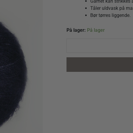
Garnet kan strikkes
Tåler uldvask på ma
Bør tørres liggende.
Tynn
På lager:
På lager
Silk
Mohair
5581
Dyb
Marine
quantity