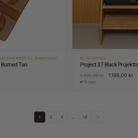
GSLØSNINGER TIL RUNDPINDE
RE:DESIGNED
4 Burned Tan
Project 37 Black Projektt
.
1.199,00
kr.
1.499,00
kr.
På lager
1
2
3
…
18