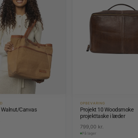
ED
OPBEVARING
1 Walnut/Canvas
Projekt 10 Woodsmoke
projekttaske i læder
.
799,00
kr.
På lager