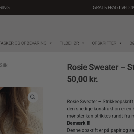
ERING
GRATIS FRAGT VED 49
TASKER OG OPBEVARING
TILBEHØR
OPSKRIFTER
B
Rosie Sweater – St
Silk
50,00
kr.
Rosie Sweater – Strikkeopskrift 
den snedige konstruktion er en
mønster kan strikkes rundt fra r
Bemærk !!!
Denne opskrift er på papir og 