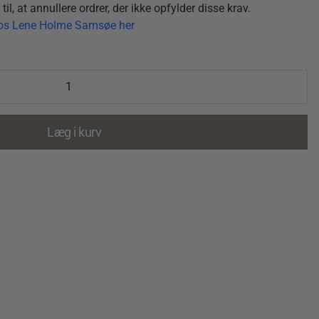
il, at annullere ordrer, der ikke opfylder disse krav.
hos Lene Holme Samsøe her
Læg i kurv