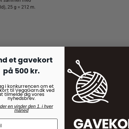
ket sammen med
d), 25 g = 212 m.
nd et gavekort
på 500 kr.
ag i konkurrencen om et
kort til VegaGarn.dk ved
at tilmelde dig vores
nyhedsbrev.
nder en vinder den 1. i hver
måned