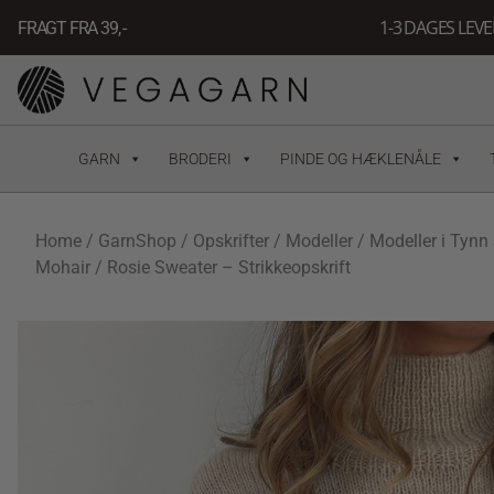
Gå
1-3 DAGES LEV
FRAGT FRA 39, -
til
indholdet
GARN
BRODERI
PINDE OG HÆKLENÅLE
Home
/
GarnShop
/
Opskrifter
/
Modeller
/
Modeller i Tynn 
Mohair
/ Rosie Sweater – Strikkeopskrift