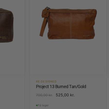
RE:DESIGNED
Project 13 Burned Tan/Gold
525,00
kr.
700,00
kr.
På lager