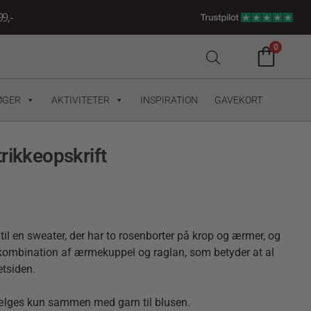
9,-
0
ØGER
AKTIVITETER
INSPIRATION
GAVEKORT
rikkeopskrift
til en sweater, der har to rosenborter på krop og ærmer, og
 kombination af ærmekuppel og raglan, som betyder at al
etsiden.
sælges kun sammen med garn til blusen.