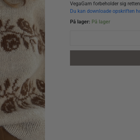
VegaGarn forbeholder sig retten t
Du kan downloade opskriften 
Rosie
På lager:
På lager
Sweater
-
Strikkeopskrift
quantity