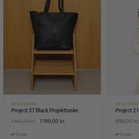
RE:DESIGNED
RE:DESIGN
Project 37 Black Projekttaske
Project 2
1.199,00
kr.
699,00
kr
1.499,00
kr.
På lager
På lager