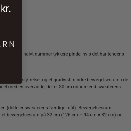
teret på et halvt nummer tykkere pinde, hvis det har tendens
 de mindre størrelser og et gradvist mindre bevægelsesrum i de
model med en overvidde, der er 30 cm mindre end sweaterens
riften (dette er sweaterens færdige mål). Bevægelsesrum
ve dig et bevægelsesrum på 32 cm (126 cm – 94 cm = 32 cm) og