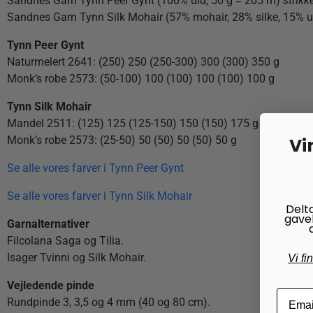
Sandnes Garn Tynn Peer Gynt (100% uld, 50 g = 205 m)
strik
Sandnes Garn Tynn Silk Mohair (57% mohair, 28% silke, 15% ul
Tynn Peer Gynt
Naturmelert 2641: (250) 250 (250-300) 300 (300) 350 g
Monk’s robe 2573: (50-100) 100 (100) 100 (100) 100 g
Tynn Silk Mohair
Mandel 2511: (125) 125 (125-150) 150 (150) 175 g
Vi
Monk’s robe 2573: (25-50) 50 (50) 50 (50) 50 g
Se alle vores farver i Tynn Peer Gynt
Se alle vores farver i Tynn Silk Mohair
Delt
gave
Garnalternativer
Filcolana Saga og Tilia.
Isager Tvinni og Silk Mohair.
Vi fi
Vejledende pinde
Rundpinde 3, 3,5 og 4 mm (40 og 80 cm).