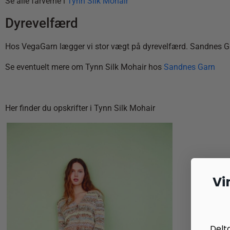
Se alle farverne i
Tynn Silk Mohair
Dyrevelfærd
Hos VegaGarn lægger vi stor vægt på dyrevelfærd. Sandnes Garn 
Se eventuelt mere om Tynn Silk Mohair hos
Sandnes Garn
Her finder du opskrifter i Tynn Silk Mohair
Vi
Delt