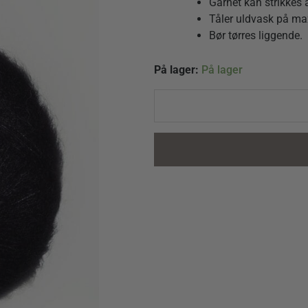
Garnet kan strikkes
Tåler uldvask på ma
Bør tørres liggende.
Tynn
På lager:
På lager
Silk
Mohair
1099
Sort
quantity