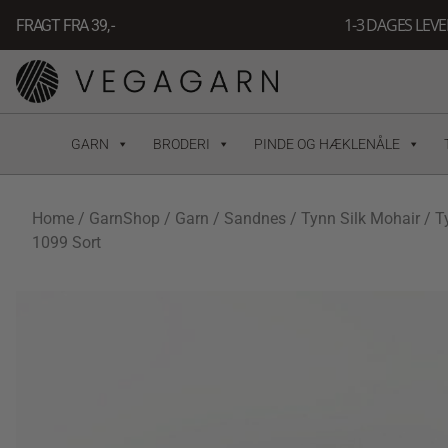
Gå
1-3 DAGES LEV
FRAGT FRA 39, -
til
indholdet
GARN
BRODERI
PINDE OG HÆKLENÅLE
Home
/
GarnShop
/
Garn
/
Sandnes
/
Tynn Silk Mohair
/ T
1099 Sort