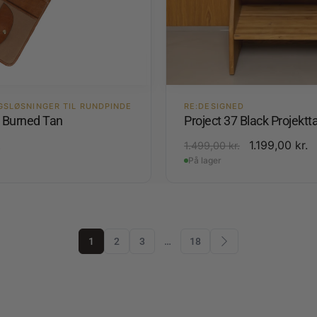
GSLØSNINGER TIL RUNDPINDE
RE:DESIGNED
4 Burned Tan
Project 37 Black Projektt
.
1.199,00
kr.
1.499,00
kr.
På lager
1
2
3
…
18