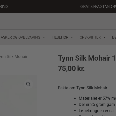
ERING
GRATIS FRAGT VED 49
TASKER OG OPBEVARING
TILBEHØR
OPSKRIFTER
B
Tynn Silk Mohair 
ynn Silk Mohair
75,00
kr.
Fakta om Tynn Silk Mohair
Materialet er 57% mo
Der er 25 gram garn 
Løbelængden er ca.