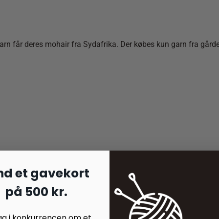
får deres mohair fra Sydafrika. Der købes kun garn fra gårde, de
nd et gavekort
på 500 kr.
ag i konkurrencen om et