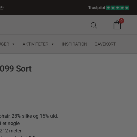
9,-
0
ØGER
AKTIVITETER
INSPIRATION
GAVEKORT
1099 Sort
hair, 28% silke og 15% uld.
i et nøgle
 212 meter