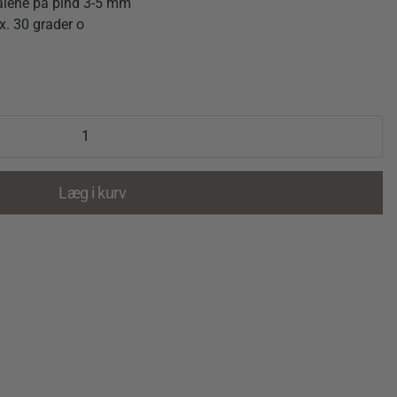
 alene på pind 3-5 mm
x. 30 grader o
Læg i kurv