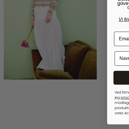
gave
Vi fi
40,00
kr.
Ved tilm
jeg
priva
modtage
produkts
varer, k