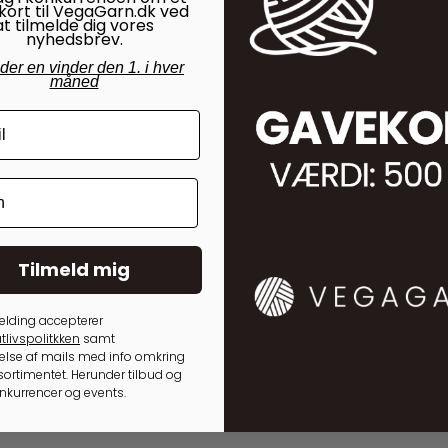
kort til VegaGarn.dk ved
at tilmelde dig vores
nyhedsbrev.
nder en vinder den 1. i hver
måned
35,00
kr.
50,00
kr.
Tilmeld mig
elding accepterer
tlivspolitkken
samt
lse af mails med info omkring
ortimentet. Herunder tilbud og
onkurrencer og events.