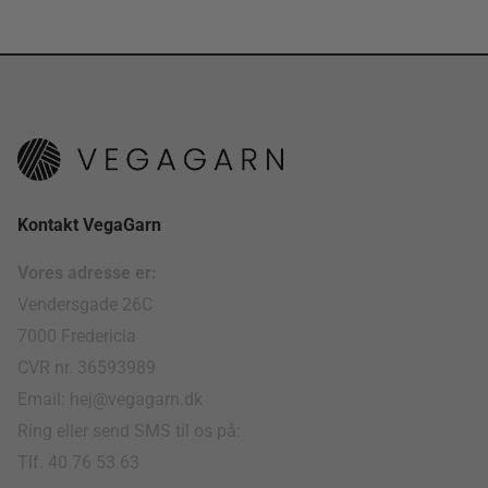
Kontakt VegaGarn
Vores adresse er:
Vendersgade 26C
7000 Fredericia
CVR nr. 36593989
Email: hej@vegagarn.dk
Ring eller send SMS til os på:
Tlf. 40 76 53 63