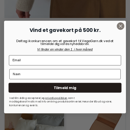
Vind et gavekort på 500 kr.
50,00
kr.
Deltag i konkurrencen om et gavekort til VegaGarn.dk ved at
tilmelde dig vores nyhedsbrev.
Vi finder en vinder den 1. i hver måned
Vi anbefaler også:
Tilmeld mig
Ved tilmelding accepterer jeg
privatlivspolitkken
samt
modtagelse af mails med info omkring produktsortimentet. Herunder tilbud og varer,
konkurrencer og events.