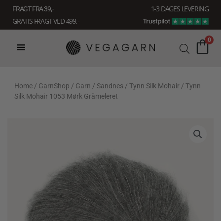
Gå
1-3 DAGES LEVERING
FRAGT FRA 39, -
til
GRATIS FRAGT VED 499,-
indholdet
0
Home
/
GarnShop
/
Garn
/
Sandnes
/
Tynn Silk Mohair
/ Tynn
Silk Mohair 1053 Mørk Gråmeleret