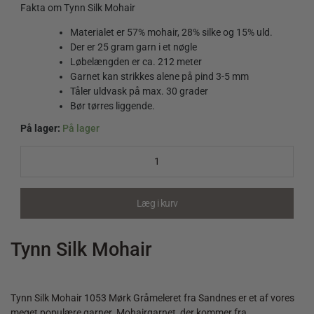
Fakta om Tynn Silk Mohair
Materialet er 57% mohair, 28% silke og 15% uld.
Der er 25 gram garn i et nøgle
Løbelængden er ca. 212 meter
Garnet kan strikkes alene på pind 3-5 mm
Tåler uldvask på max. 30 grader
Bør tørres liggende.
På lager:
På lager
Tynn
Silk
Mohair
1053
Mørk
Læg i kurv
Gråmeleret
quantity
Tynn Silk Mohair
Tynn Silk Mohair 1053 Mørk Gråmeleret fra Sandnes er et af vores
meget populære garner. Mohairgarnet, der kommer fra