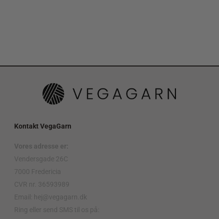
Kontakt VegaGarn
Vores adresse er:
Vendersgade 26C
7000 Fredericia
CVR nr. 36593989
Email: hej@vegagarn.dk
Ring eller send SMS til os på: