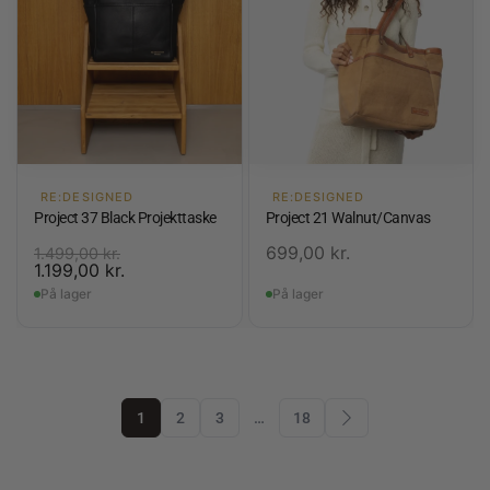
RE:DESIGNED
RE:DESIGNED
Project 37 Black Projekttaske
Project 21 Walnut/Canvas
699,00
kr.
1.499,00
kr.
1.199,00
kr.
På lager
På lager
1
2
3
…
18