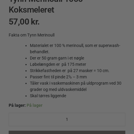
Koksmeleret
57,00
kr.
Fakta om Tynn Merinoull
Materialet er 100 % merinoull, som er superwash-
behandlet.
Der er 50 gram garn i et nøgle
Løbelængden er på 175 meter
Strikkefastheden er på 27 masker = 10 cm.
Passer fint til pinde 2½ – 3 mm
Tåler vask i vaskemaskinen på uldprogram ved 30
grader og med uldvaskemiddel
Skal tørres liggende
På lager:
På lager
Tynn
Merinoull
1055
Koksmeleret