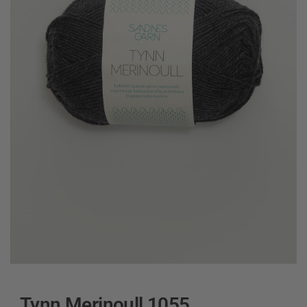
Tynn Merinoull 1055