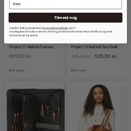
Tilmeld mig
Ved tilmelding accepterer jeg
privatlivspolitkken
samt
modtagelse af mails med info omkring produktsortimentet. Herunder tilbud og varer,
konkurrencer og events.
RE:DESIGNED
RE:DESIGNED
Project 21 Walnut/Canvas
Project 13 Burned Tan/Gold
699,00
kr.
525,00
kr.
700,00
kr.
På lager
På lager