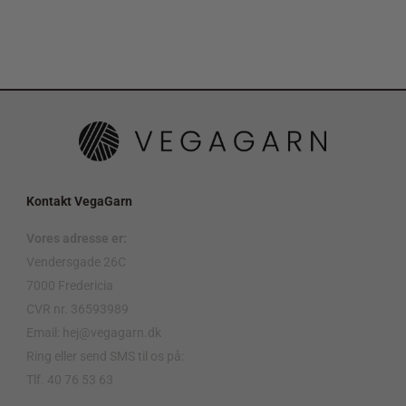
Kontakt VegaGarn
Vores adresse er:
Vendersgade 26C
7000 Fredericia
CVR nr. 36593989
Email: hej@vegagarn.dk
Ring eller send SMS til os på:
Tlf. 40 76 53 63
.