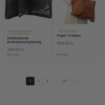
OPBEVARING TIL
RE:DESIGNED
STRIKKEPINDE
Project 19 Walnut
Multifunktionelt
pindeopbevaringsløsning
899,00
kr.
399,00
kr.
På lager
På lager
1
2
3
…
19