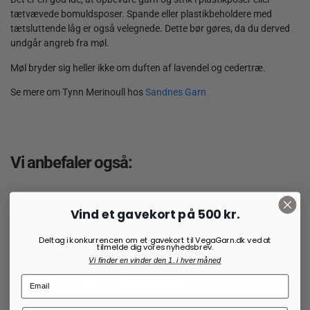
tætvævede bomuldsposer. Spande eller plastikbeholdere med
tætsluttende låg er også velegnede. Dette bør gøres, da du derved
undgår angreb fra møl.
Møl bryder sig heller ikke om duften af lavendel og cedertræ.
Se mere om Tynn Merinoull hos
Sandnes Garn
Vi anbefaler også:
Vind et gavekort på 500 kr.
Deltag i konkurrencen om et gavekort til VegaGarn.dk ved at
tilmelde dig vores nyhedsbrev.
Vi finder en vinder den 1. i hver måned