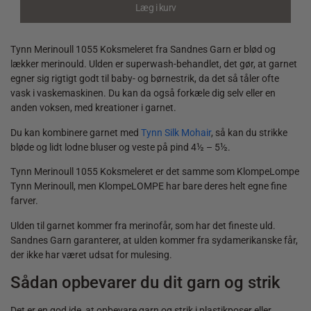
quantity
Læg i kurv
Tynn Merinoull 1055 Koksmeleret fra Sandnes Garn er blød og
lækker merinould. Ulden er superwash-behandlet, det gør, at garnet
egner sig rigtigt godt til baby- og børnestrik, da det så tåler ofte
vask i vaskemaskinen. Du kan da også forkæle dig selv eller en
anden voksen, med kreationer i garnet.
Du kan kombinere garnet med
Tynn Silk Mohair
, så kan du strikke
bløde og lidt lodne bluser og veste på pind 4½ – 5½.
Tynn Merinoull 1055 Koksmeleret er det samme som KlompeLompe
Tynn Merinoull, men KlompeLOMPE har bare deres helt egne fine
farver.
Ulden til garnet kommer fra merinofår, som har det fineste uld.
Sandnes Garn garanterer, at ulden kommer fra sydamerikanske får,
der ikke har været udsat for mulesing.
Sådan opbevarer du dit garn og strik
Det er en god ide, at opbevare garn og strik i plastikposer eller