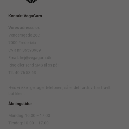
Kontakt VegaGarn
Vores adresse er:
Vendersgade 26C
7000 Fredericia
CVR nr. 36593989
Email: hej@vegagarn.dk
Ring eller send SMS til os på:
Tlf. 40 76 53 63
.
Hvis vi ikke lige tager telefonen, så er det fordi, vi har travlt i
butikken.
Åbningstider
Mandag: 10.00 – 17.00
Tirsdag: 10.00 – 17.00