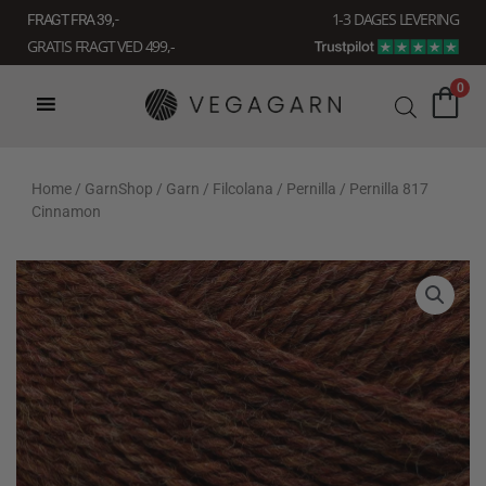
Gå
1-3 DAGES LEVERING
FRAGT FRA 39, -
til
GRATIS FRAGT VED 499,-
indholdet
0
Home
/
GarnShop
/
Garn
/
Filcolana
/
Pernilla
/ Pernilla 817
Cinnamon