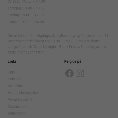
Onsdag: 10.00 – 17.00
Torsdag: 10.00 – 17.00
Fredag: 10.00 – 17.00
Lørdag: 10.00 – 14.00
.
Der er lukket på helligdage, Grundlovsdag og 24. december. 31.
December er der åbent fra 10.00 – 13.00. Vi holder ekstra
længe åbent til “Open by night”, Black Friday, 5. Juli og andre
dage, hvor byen fester.
Links
Følg os på:
Kurv
F
I
Kontakt
a
n
Min Konto
c
s
Handelsbetingelser
Privatlivspolitik
e
t
Cookie politik
b
a
Returpolitik