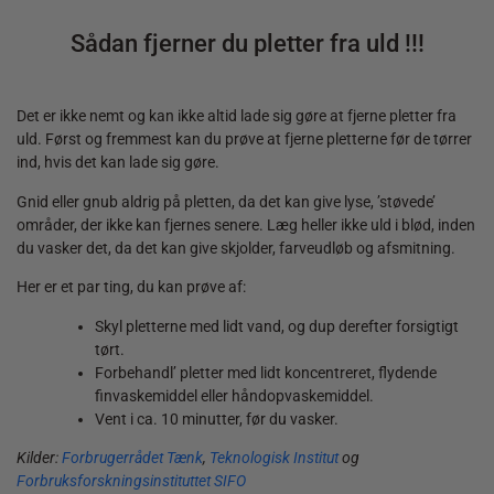
Sådan fjerner du pletter fra uld !!!
Det er ikke nemt og kan ikke altid lade sig gøre at fjerne pletter fra
uld. Først og fremmest kan du prøve at fjerne pletterne før de tørrer
ind, hvis det kan lade sig gøre.
Gnid eller gnub aldrig på pletten, da det kan give lyse, ’støvede’
områder, der ikke kan fjernes senere. Læg heller ikke uld i blød, inden
du vasker det, da det kan give skjolder, farveudløb og afsmitning.
Her er et par ting, du kan prøve af:
Skyl pletterne med lidt vand, og dup derefter forsigtigt
tørt.
Forbehandl’ pletter med lidt koncentreret, flydende
finvaskemiddel eller håndopvaskemiddel.
Vent i ca. 10 minutter, før du vasker.
Kilder:
Forbrugerrådet Tænk
,
Teknologisk Institut
og
Forbruksforskningsinstituttet SIFO