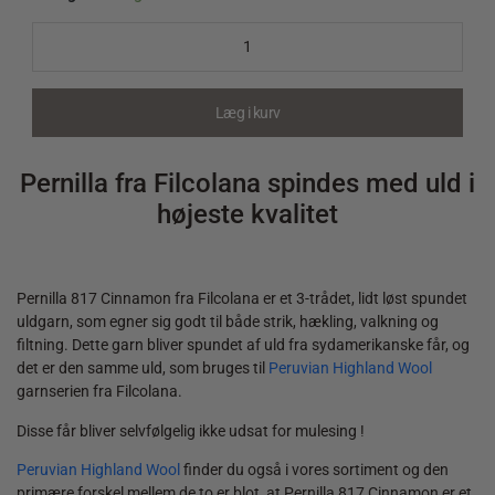
Pernilla
817
Cinnamon
quantity
Læg i kurv
Pernilla fra Filcolana spindes med uld i
højeste kvalitet
Pernilla 817 Cinnamon fra Filcolana er et 3-trådet, lidt løst spundet
uldgarn, som egner sig godt til både strik, hækling, valkning og
filtning. Dette garn bliver spundet af uld fra sydamerikanske får, og
det er den samme uld, som bruges til
Peruvian Highland Wool
garnserien fra Filcolana.
Disse får bliver selvfølgelig ikke udsat for mulesing !
Peruvian Highland Wool
finder du også i vores sortiment og den
primære forskel mellem de to er blot, at Pernilla 817 Cinnamon er et