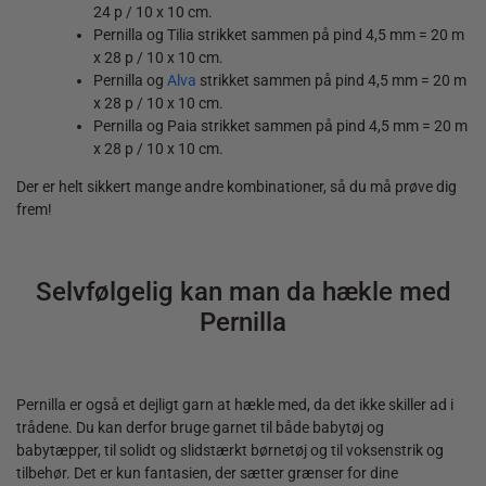
24 p / 10 x 10 cm.
Pernilla og Tilia strikket sammen på pind 4,5 mm = 20 m
x 28 p / 10 x 10 cm.
Pernilla og
Alva
strikket sammen på pind 4,5 mm = 20 m
x 28 p / 10 x 10 cm.
Pernilla og Paia strikket sammen på pind 4,5 mm = 20 m
x 28 p / 10 x 10 cm.
Der er helt sikkert mange andre kombinationer, så du må prøve dig
frem!
Selvfølgelig kan man da hækle med
Pernilla
Pernilla er også et dejligt garn at hækle med, da det ikke skiller ad i
trådene. Du kan derfor bruge garnet til både babytøj og
babytæpper, til solidt og slidstærkt børnetøj og til voksenstrik og
tilbehør. Det er kun fantasien, der sætter grænser for dine