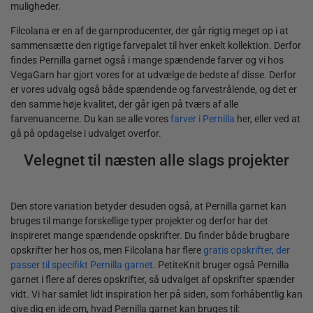
muligheder.
Filcolana er en af de garnproducenter, der går rigtig meget op i at
sammensætte den rigtige farvepalet til hver enkelt kollektion. Derfor
findes Pernilla garnet også i mange spændende farver og vi hos
VegaGarn har gjort vores for at udvælge de bedste af disse. Derfor
er vores udvalg også både spændende og farvestrålende, og det er
den samme høje kvalitet, der går igen på tværs af alle
farvenuancerne. Du kan se alle vores
farver i Pernilla
her, eller ved at
gå på opdagelse i udvalget overfor.
Velegnet til næsten alle slags projekter
Den store variation betyder desuden også, at Pernilla garnet kan
bruges til mange forskellige typer projekter og derfor har det
inspireret mange spændende opskrifter. Du finder både brugbare
opskrifter her hos os, men Filcolana har flere
gratis opskrifter, der
passer til specifikt Pernilla garnet
. PetiteKnit bruger også Pernilla
garnet i flere af deres opskrifter, så udvalget af opskrifter spænder
vidt. Vi har samlet lidt inspiration her på siden, som forhåbentlig kan
give dig en ide om, hvad Pernilla garnet kan bruges til: