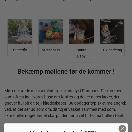
Butterfly
Nussemus
Santa
Skibsdreng
Baby
Bekæmp møllene før de kommer !
Møl er et af de mest almindelige skadedyr i Danmark. De kommer
som oftest ind i vores huse om foråret og det er deres larver, der
gnaver hul på dit tøj i klædeskabet. Du opdager typisk et mølangreb
ved, at det ser ud som om, dit tøj er vasket sammen med søm,
skruer eller noget andet skarpt, der har lavet bittesmå huller i tøjet.
For at undgå mølangreb, kan du opbevare dit garn og strik i