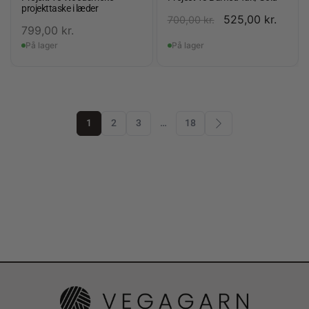
projekttaske i læder
525,00
kr.
700,00
kr.
799,00
kr.
På lager
På lager
1
2
3
…
18