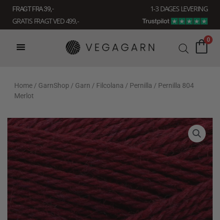
Gå
1-3 DAGES LEVERING
FRAGT FRA 39, -
til
GRATIS FRAGT VED 499,-
indholdet
0
Home
/
GarnShop
/
Garn
/
Filcolana
/
Pernilla
/ Pernilla 804
Merlot