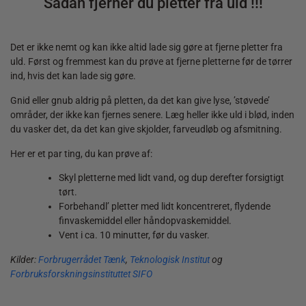
Sådan fjerner du pletter fra uld !!!
Det er ikke nemt og kan ikke altid lade sig gøre at fjerne pletter fra
uld. Først og fremmest kan du prøve at fjerne pletterne før de tørrer
ind, hvis det kan lade sig gøre.
Gnid eller gnub aldrig på pletten, da det kan give lyse, ’støvede’
områder, der ikke kan fjernes senere. Læg heller ikke uld i blød, inden
du vasker det, da det kan give skjolder, farveudløb og afsmitning.
Her er et par ting, du kan prøve af:
Skyl pletterne med lidt vand, og dup derefter forsigtigt
tørt.
Forbehandl’ pletter med lidt koncentreret, flydende
finvaskemiddel eller håndopvaskemiddel.
Vent i ca. 10 minutter, før du vasker.
Kilder:
Forbrugerrådet Tænk
,
Teknologisk Institut
og
Forbruksforskningsinstituttet SIFO