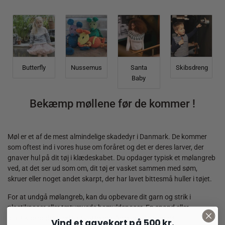
Butterfly
Nussemus
Santa
Skibsdreng
Baby
Bekæmp møllene før de kommer !
Møl er et af de mest almindelige skadedyr i Danmark. De kommer
som oftest ind i vores huse om foråret og det er deres larver, der
gnaver hul på dit tøj i klædeskabet. Du opdager typisk et mølangreb
ved, at det ser ud som om, dit tøj er vasket sammen med søm,
skruer eller noget andet skarpt, der har lavet bittesmå huller i tøjet.
For at undgå mølangreb, kan du opbevare dit garn og strik i
plastikposer eller tætvævede bomuldsposer. En spand eller
plastikbeholder med tætsluttende låg er også velegnet.
Vind et gavekort på 500 kr.