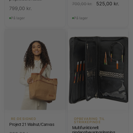
525,00
kr.
700,00
kr.
799,00
kr.
På lager
På lager
RE:DESIGNED
OPBEVARING TIL
STRIKKEPINDE
Project 21 Walnut/Canvas
Multifunktionelt
pindeopbevaringsløsning