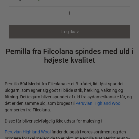
Pernilla
804
Merlot
quantity
Læg i kurv
Pernilla fra Filcolana spindes med uld i
højeste kvalitet
Pernilla 804 Merlot fra Filcolana er et 3-trådet, lidt løst spundet
uldgarn, som egner sig godt til både strik, hækling, valkning og
filtning. Dette garn bliver spundet af uld fra sydamerikanske får, og
det er den samme uld, som bruges til
Peruvian Highland Wool
garnserien fra Filcolana.
Disse får bliver selvfølgelig ikke udsat for mulesing !
Peruvian Highland Wool
finder du også i vores sortiment og den
primære forskel mellem de to er blot, at Pernilla 804 Merlot er et 3-