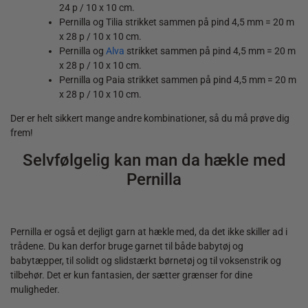
24 p / 10 x 10 cm.
Pernilla og Tilia strikket sammen på pind 4,5 mm = 20 m
x 28 p / 10 x 10 cm.
Pernilla og
Alva
strikket sammen på pind 4,5 mm = 20 m
x 28 p / 10 x 10 cm.
Pernilla og Paia strikket sammen på pind 4,5 mm = 20 m
x 28 p / 10 x 10 cm.
Der er helt sikkert mange andre kombinationer, så du må prøve dig
frem!
Selvfølgelig kan man da hækle med
Pernilla
Pernilla er også et dejligt garn at hækle med, da det ikke skiller ad i
trådene. Du kan derfor bruge garnet til både babytøj og
babytæpper, til solidt og slidstærkt børnetøj og til voksenstrik og
tilbehør. Det er kun fantasien, der sætter grænser for dine
muligheder.