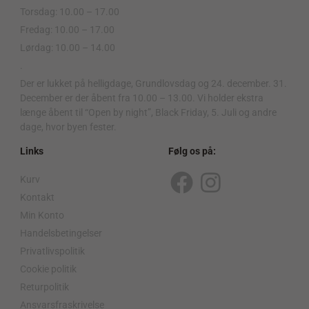
Torsdag: 10.00 – 17.00
Fredag: 10.00 – 17.00
Lørdag: 10.00 – 14.00
.
Der er lukket på helligdage, Grundlovsdag og 24. december. 31.
December er der åbent fra 10.00 – 13.00. Vi holder ekstra
længe åbent til “Open by night”, Black Friday, 5. Juli og andre
dage, hvor byen fester.
Links
Følg os på:
Kurv
F
I
Kontakt
a
n
Min Konto
c
s
Handelsbetingelser
Privatlivspolitik
e
t
Cookie politik
b
a
Returpolitik
o
g
Ansvarsfraskrivelse