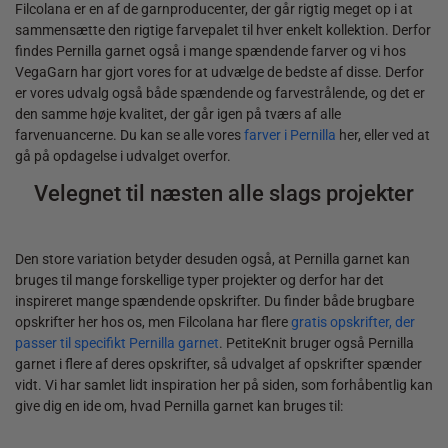
Filcolana er en af de garnproducenter, der går rigtig meget op i at
sammensætte den rigtige farvepalet til hver enkelt kollektion. Derfor
findes Pernilla garnet også i mange spændende farver og vi hos
VegaGarn har gjort vores for at udvælge de bedste af disse. Derfor
er vores udvalg også både spændende og farvestrålende, og det er
den samme høje kvalitet, der går igen på tværs af alle
farvenuancerne. Du kan se alle vores
farver i Pernilla
her, eller ved at
gå på opdagelse i udvalget overfor.
Velegnet til næsten alle slags projekter
Den store variation betyder desuden også, at Pernilla garnet kan
bruges til mange forskellige typer projekter og derfor har det
inspireret mange spændende opskrifter. Du finder både brugbare
opskrifter her hos os, men Filcolana har flere
gratis opskrifter, der
passer til specifikt Pernilla garnet
. PetiteKnit bruger også Pernilla
garnet i flere af deres opskrifter, så udvalget af opskrifter spænder
vidt. Vi har samlet lidt inspiration her på siden, som forhåbentlig kan
give dig en ide om, hvad Pernilla garnet kan bruges til: