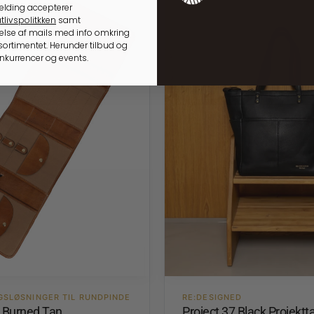
elding accepterer
tlivspolitkken
samt
lse af mails med info omkring
ortimentet. Herunder tilbud og
onkurrencer og events.
GSLØSNINGER TIL RUNDPINDE
RE:DESIGNED
4 Burned Tan
Project 37 Black Projektt