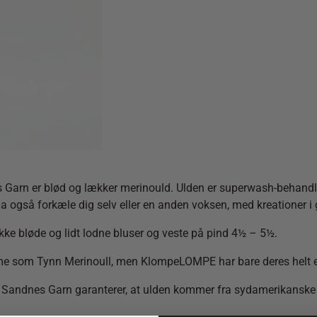
n er blød og lækker merinould. Ulden er superwash-behandlet, de
da også forkæle dig selv eller en anden voksen, med kreationer i 
ikke bløde og lidt lodne bluser og veste på pind 4½ – 5½.
 som Tynn Merinoull, men KlompeLOMPE har bare deres helt eg
d. Sandnes Garn garanterer, at ulden kommer fra sydamerikanske f