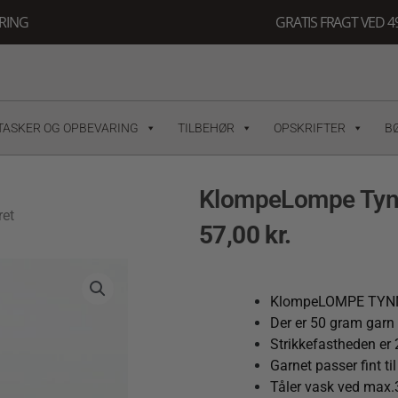
ERING
GRATIS FRAGT VED 49
TASKER OG OPBEVARING
TILBEHØR
OPSKRIFTER
B
KlompeLompe Tynn
ret
57,00
kr.
KlompeLOMPE TYNN 
Der er 50 gram garn 
Strikkefastheden er
Garnet passer fint t
Tåler vask ved max.