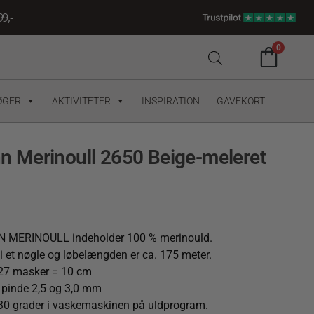
9,-
0
ØGER
AKTIVITETER
INSPIRATION
GAVEKORT
 Merinoull 2650 Beige-meleret
MERINOULL indeholder 100 % merinould.
i et nøgle og løbelængden er ca. 175 meter.
 27 masker = 10 cm
il pinde 2,5 og 3,0 mm
30 grader i vaskemaskinen på uldprogram.