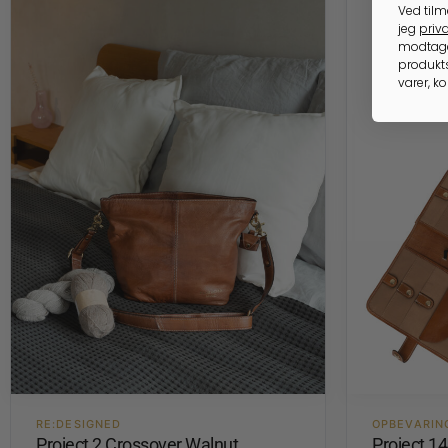
Ved tilm
jeg
priva
modtage
produkts
varer, k
RE:DESIGNED
OPBEVARIN
Project 2 Crossover Walnut
Project 1