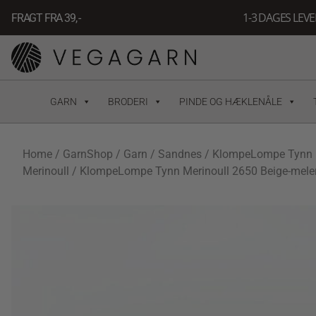
Gå
1-3 DAGES LEV
FRAGT FRA 39, -
til
indholdet
GARN
BRODERI
PINDE OG HÆKLENÅLE
Home
/
GarnShop
/
Garn
/
Sandnes
/
KlompeLompe Tynn
Merinoull
/ KlompeLompe Tynn Merinoull 2650 Beige-mele