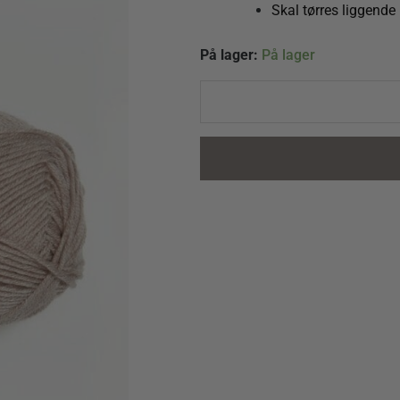
Skal tørres liggende
KlompeLompe
På lager:
På lager
Tynn
Merinoull
2650
Beige-
meleret
quantity