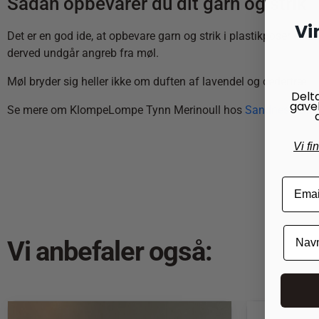
Sådan opbevarer du dit garn og strik
Vi
Det er en god ide, at opbevare garn og strik i plastikposer el
derved undgår angreb fra møl.
Møl bryder sig heller ikke om duften af lavendel og cedertræ.
Delt
gave
Se mere om KlompeLompe Tynn Merinoull hos
Sandnes Garn
Vi fi
Vi anbefaler også: