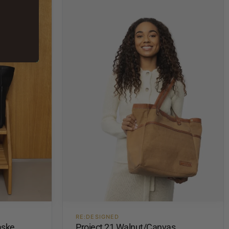
RE:DESIGNED
aske
Project 21 Walnut/Canvas