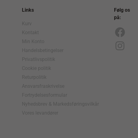
Links
Følg os
på:
Kurv
Kontakt
F
I
Min Konto
a
n
Handelsbetingelser
c
s
Privatlivspolitik
e
t
Cookie politik
b
a
Returpolitik
o
g
Ansvarsfraskrivelse
Fortrydelsesformular
o
r
Nyhedsbrev & Markedsføringsvilkår
k
a
Vores levandører
m