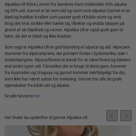
Alpakka Ull 9004 Lemon fra Sandnes Garn indeholder 65% alpaka
og 35% uld. Garnet er let som uld og varm som alpaka! Garnet er en
blød og holdbar kvalitet som passer godt til både store og små.
Brug det til at strikke eller hækle tøj, tilbehør og endda tæpper på
grund af sin blødhed og varme. Alpakka Ull er også godt garn til
børn, da det er blødt og ikke kradser.
Som sagt er Alpakka Ull en god blanding af alpaca og uld. Alpacaen
stammer fra alpacadyrene, der primært findes i Sydamerika, især i
Andesbjergene. Alpacafibrene er kendt for at være finere og blødere
end andre typer uld. Fåreulden der er brugt til dette garn, kommer
fra Australien og Uruguay og garnet kommer selvfølgeligt fra dyr,
som ikke har været udsat for mulesing. Garnet har alle de gode
egenskaber fra både uld og alpaka.
Se alle farverne
her
Her finder du opskrifter til garnet Alpakka Ull