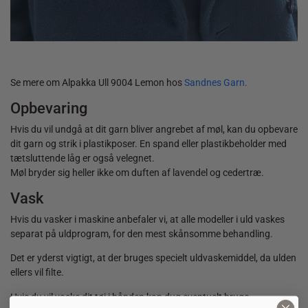
40,00
kr.
Se mere om Alpakka Ull 9004 Lemon hos
Sandnes Garn.
Opbevaring
Hvis du vil undgå at dit garn bliver angrebet af møl, kan du opbevare
dit garn og strik i plastikposer. En spand eller plastikbeholder med
tætsluttende låg er også velegnet.
Møl bryder sig heller ikke om duften af lavendel og cedertræ.
Vask
Hvis du vasker i maskine anbefaler vi, at alle modeller i uld vaskes
separat på uldprogram, for den mest skånsomme behandling.
Det er yderst vigtigt, at der bruges specielt uldvaskemiddel, da ulden
ellers vil filte.
Hvis du vil vaske dit tøj i hånden kan dug eventuelt bruge