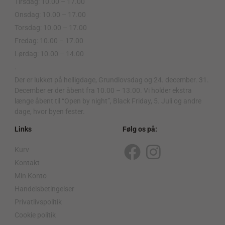
Tirsdag: 10.00 – 17.00
Onsdag: 10.00 – 17.00
Torsdag: 10.00 – 17.00
Fredag: 10.00 – 17.00
Lørdag: 10.00 – 14.00
.
Der er lukket på helligdage, Grundlovsdag og 24. december. 31.
December er der åbent fra 10.00 – 13.00. Vi holder ekstra
længe åbent til “Open by night”, Black Friday, 5. Juli og andre
dage, hvor byen fester.
Links
Følg os på:
Kurv
F
I
Kontakt
a
n
Min Konto
c
s
Handelsbetingelser
Privatlivspolitik
e
t
Cookie politik