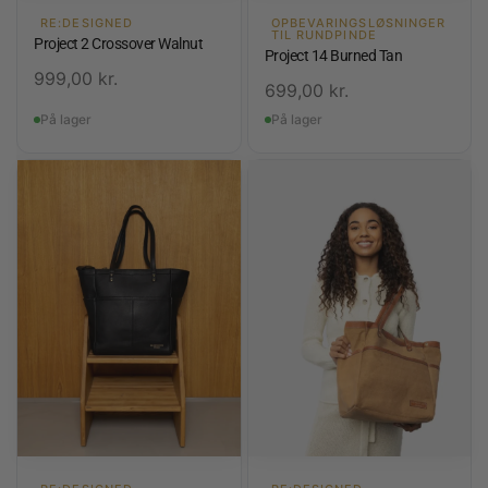
RE:DESIGNED
OPBEVARINGSLØSNINGER
TIL RUNDPINDE
Project 2 Crossover Walnut
Project 14 Burned Tan
999,00
kr.
699,00
kr.
På lager
På lager