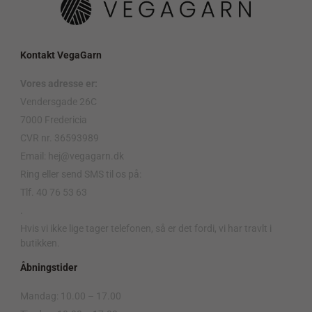
Kontakt VegaGarn
Vores adresse er:
Vendersgade 26C
7000 Fredericia
CVR nr. 36593989
Email: hej@vegagarn.dk
Ring eller send SMS til os på:
Tlf. 40 76 53 63
.
Hvis vi ikke lige tager telefonen, så er det fordi, vi har travlt i
butikken.
Åbningstider
Mandag: 10.00 – 17.00