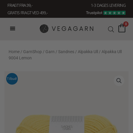
Gå
1-3 DAGES LEVERING
FRAGT FRA 39, -
til
GRATIS FRAGT VED 499,-
indholdet
0
Home
/
GarnShop
/
Garn
/
Sandnes
/
Alpakka Ull
/ Alpakka Ull
9004 Lemon
Tilbud!