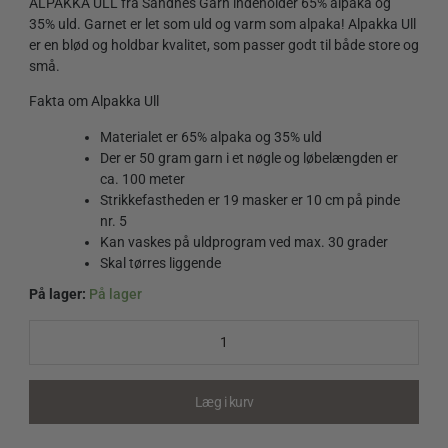
ALPAKKA ULL fra Sandnes Garn indeholder 65% alpaka og
35% uld. Garnet er let som uld og varm som alpaka! Alpakka Ull
er en blød og holdbar kvalitet, som passer godt til både store og
små.
Fakta om Alpakka Ull
Materialet er 65% alpaka og 35% uld
Der er 50 gram garn i et nøgle og løbelængden er
ca. 100 meter
Strikkefastheden er 19 masker er 10 cm på pinde
nr. 5
Kan vaskes på uldprogram ved max. 30 grader
Skal tørres liggende
På lager:
På lager
Alpakka
Ull
9004
Lemon
quantity
Læg i kurv