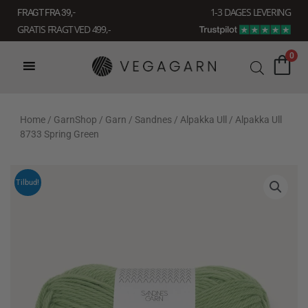
Gå
1-3 DAGES LEVERING
FRAGT FRA 39, -
til
GRATIS FRAGT VED 499,-
indholdet
0
Home
/
GarnShop
/
Garn
/
Sandnes
/
Alpakka Ull
/ Alpakka Ull
8733 Spring Green
Tilbud!