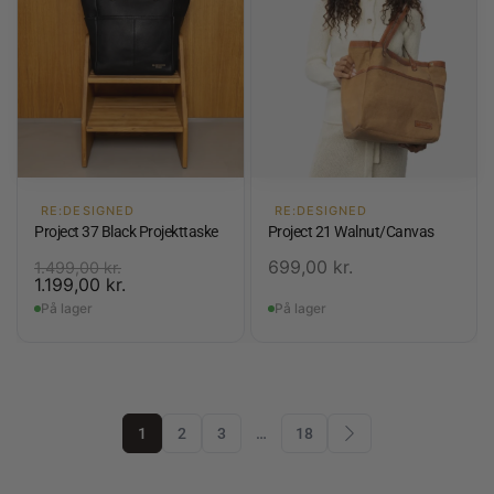
RE:DESIGNED
RE:DESIGNED
Project 37 Black Projekttaske
Project 21 Walnut/Canvas
699,00
kr.
1.499,00
kr.
1.199,00
kr.
På lager
På lager
1
2
3
…
18