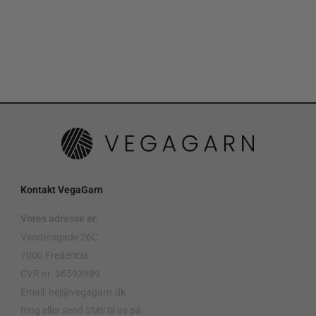
Kontakt VegaGarn
Vores adresse er:
Vendersgade 26C
7000 Fredericia
CVR nr. 36593989
Email: hej@vegagarn.dk
Ring eller send SMS til os på: