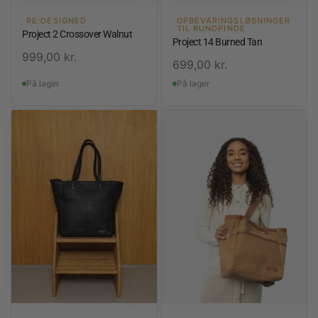
RE:DESIGNED
OPBEVARINGSLØSNINGER
TIL RUNDPINDE
Project 2 Crossover Walnut
Project 14 Burned Tan
999,00
kr.
699,00
kr.
På lager
På lager