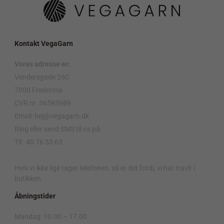
Kontakt VegaGarn
Vores adresse er:
Vendersgade 26C
7000 Fredericia
CVR nr. 36593989
Email: hej@vegagarn.dk
Ring eller send SMS til os på:
Tlf. 40 76 53 63
.
Hvis vi ikke lige tager telefonen, så er det fordi, vi har travlt i
butikken.
Åbningstider
Mandag: 10.00 – 17.00