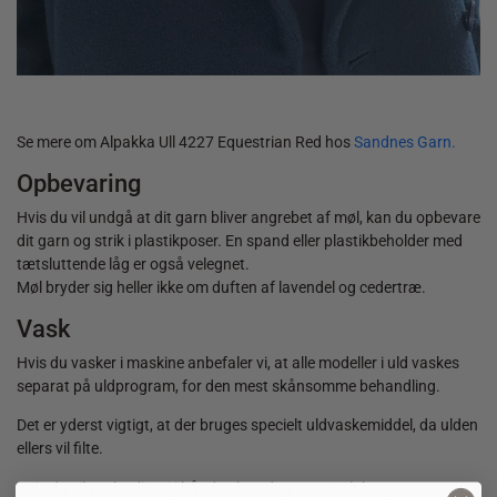
40,00
kr.
Se mere om Alpakka Ull 4227 Equestrian Red hos
Sandnes Garn.
Opbevaring
Hvis du vil undgå at dit garn bliver angrebet af møl, kan du opbevare
dit garn og strik i plastikposer. En spand eller plastikbeholder med
tætsluttende låg er også velegnet.
Møl bryder sig heller ikke om duften af lavendel og cedertræ.
Vask
Hvis du vasker i maskine anbefaler vi, at alle modeller i uld vaskes
separat på uldprogram, for den mest skånsomme behandling.
Det er yderst vigtigt, at der bruges specielt uldvaskemiddel, da ulden
ellers vil filte.
Hvis du vil vaske dit tøj i hånden kan dug eventuelt bruge