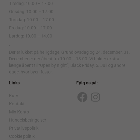
Tirsdag: 10.00 – 17.00
Onsdag: 10.00 – 17.00
Torsdag: 10.00 – 17.00
Fredag: 10.00 – 17.00
Lørdag: 10.00 – 14.00
.
Der er lukket på helligdage, Grundlovsdag og 24. december. 31.
December er der åbent fra 10.00 – 13.00. Vi holder ekstra
længe åbent til “Open by night”, Black Friday, 5. Juli og andre
dage, hvor byen fester.
Links
Følg os på:
Kurv
F
I
Kontakt
a
n
Min Konto
c
s
Handelsbetingelser
Privatlivspolitik
e
t
Cookie politik