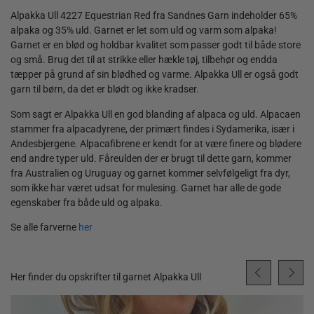
Alpakka Ull 4227 Equestrian Red fra Sandnes Garn indeholder 65%
alpaka og 35% uld. Garnet er let som uld og varm som alpaka!
Garnet er en blød og holdbar kvalitet som passer godt til både store
og små. Brug det til at strikke eller hækle tøj, tilbehør og endda
tæpper på grund af sin blødhed og varme. Alpakka Ull er også godt
garn til børn, da det er blødt og ikke kradser.
Som sagt er Alpakka Ull en god blanding af alpaca og uld. Alpacaen
stammer fra alpacadyrene, der primært findes i Sydamerika, især i
Andesbjergene. Alpacafibrene er kendt for at være finere og blødere
end andre typer uld. Fåreulden der er brugt til dette garn, kommer
fra Australien og Uruguay og garnet kommer selvfølgeligt fra dyr,
som ikke har været udsat for mulesing. Garnet har alle de gode
egenskaber fra både uld og alpaka.
Se alle farverne
her
Her finder du opskrifter til garnet Alpakka Ull