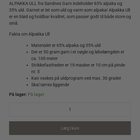
ALPAKKA ULL fra Sandnes Garn indeholder 65% alpaka og
35% uld. Garnet er let som uld og varm som alpaka! Alpakka Ull
er en blød og holdbar kvalitet, som passer godt til både store og
små.
Fakta om Alpakka Ull
Materialet er 65% alpaka og 35% uld
Der er 50 gram garn i et nøgle og løbelængden er
ca. 100 meter
Strikkefastheden er 19 masker er 10 cm på pinde
nr. 5
Kan vaskes på uldprogram ved max. 30 grader
Skal tørres liggende
På lager:
På lager
Alpakka
Ull
4227
Equestrian
Red
Læg i kurv
quantity