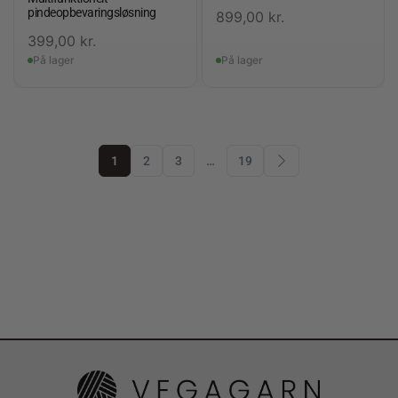
pindeopbevaringsløsning
899,00
kr.
399,00
kr.
På lager
På lager
1
2
3
…
19