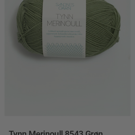
Tynn Merinoull 8543 Grøn