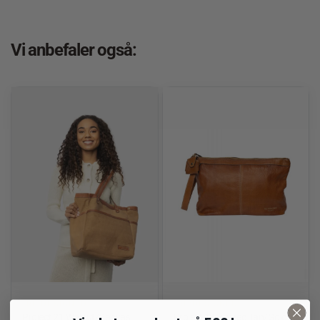
Vi anbefaler også:
RE:DESIGNED
RE:DESIGNED
Project 21 Walnut/Canvas
Project 13 Burned Tan/Gold