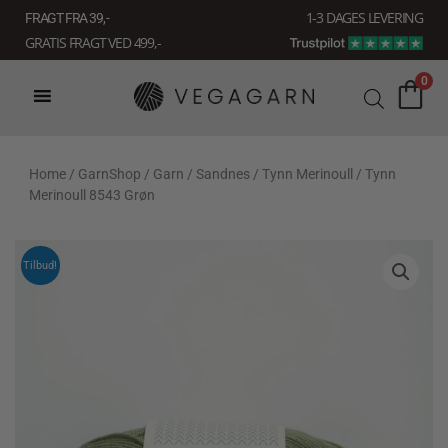
Gå
1-3 DAGES LEVERING
FRAGT FRA 39, -
til
GRATIS FRAGT VED 499,-
indholdet
0
Home
/
GarnShop
/
Garn
/
Sandnes
/
Tynn Merinoull
/ Tynn
Merinoull 8543 Grøn
Tilbud!