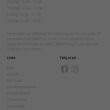
Onsdag: 10.00 – 17.00
Torsdag: 10.00 – 17.00
Fredag: 10.00 – 17.00
Lørdag: 10.00 – 14.00
.
Der er lukket på helligdage, Grundlovsdag og 24. december. 31.
December er der åbent fra 10.00 – 13.00. Vi holder ekstra
længe åbent til “Open by night”, Black Friday, 5. Juli og andre
dage, hvor byen fester.
Links
Følg os på:
Kurv
F
I
Kontakt
a
n
Min Konto
c
s
Handelsbetingelser
Privatlivspolitik
e
t
Cookie politik
b
a
Returpolitik