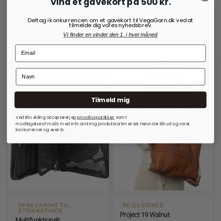
Vind et gavekort på 500 kr.
699,00
kr.
525,00
kr.
700,00
kr.
Deltag i konkurrencen om et gavekort til VegaGarn.dk ved at
tilmelde dig vores nyhedsbrev.
Vi finder en vinder den 1. i hver måned
På lager
På lager
Tilmeld mig
Ved tilmelding accepterer jeg
privatlivspolitkken
samt
modtagelse af mails med info omkring produktsortimentet. Herunder tilbud og varer,
konkurrencer og events.
OPBEVARING TIL
RE:DESIGNED
STRIKKEPINDE
Project 19 Walnut
Multifunktionelt