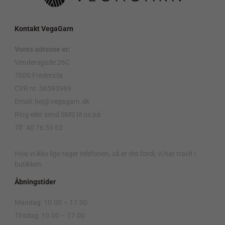
Kontakt VegaGarn
Vores adresse er:
Vendersgade 26C
7000 Fredericia
CVR nr. 36593989
Email: hej@vegagarn.dk
Ring eller send SMS til os på:
Tlf. 40 76 53 63
.
Hvis vi ikke lige tager telefonen, så er det fordi, vi har travlt i
butikken.
Åbningstider
Mandag: 10.00 – 17.00
Tirsdag: 10.00 – 17.00