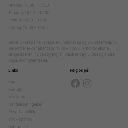
Onsdag: 10.00 – 17.00
Torsdag: 10.00 – 17.00
Fredag: 10.00 – 17.00
Lørdag: 10.00 – 14.00
.
Der er lukket på helligdage, Grundlovsdag og 24. december. 31.
December er der åbent fra 10.00 – 13.00. Vi holder ekstra
længe åbent til “Open by night”, Black Friday, 5. Juli og andre
dage, hvor byen fester.
Links
Følg os på:
Kurv
F
I
Kontakt
a
n
Min Konto
c
s
Handelsbetingelser
Privatlivspolitik
e
t
Cookie politik
b
a
Returpolitik