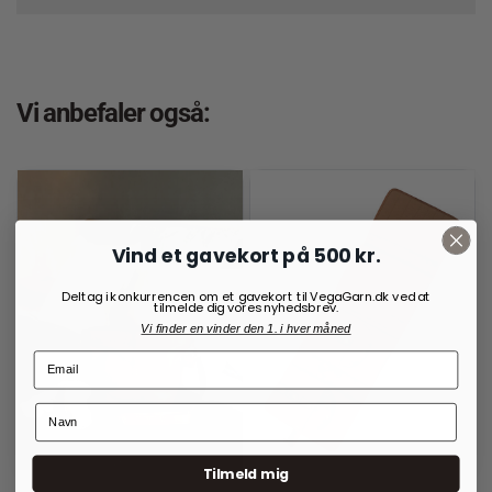
Vi anbefaler også:
Vind et gavekort på 500 kr.
Deltag i konkurrencen om et gavekort til VegaGarn.dk ved at
tilmelde dig vores nyhedsbrev.
Vi finder en vinder den 1. i hver måned
Tilmeld mig