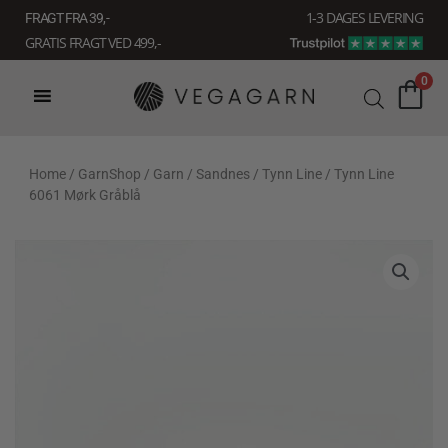
Gå
1-3 DAGES LEVERING
FRAGT FRA 39, -
til
GRATIS FRAGT VED 499,-
indholdet
0
Home
/
GarnShop
/
Garn
/
Sandnes
/
Tynn Line
/ Tynn Line
6061 Mørk Gråblå