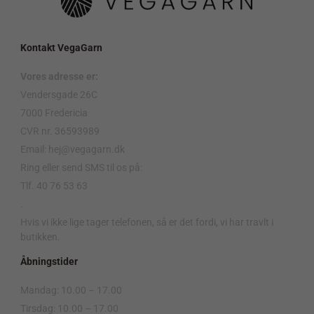
Kontakt VegaGarn
Vores adresse er:
Vendersgade 26C
7000 Fredericia
CVR nr. 36593989
Email: hej@vegagarn.dk
Ring eller send SMS til os på:
Tlf. 40 76 53 63
.
Hvis vi ikke lige tager telefonen, så er det fordi, vi har travlt i
butikken.
Åbningstider
Mandag: 10.00 – 17.00
Tirsdag: 10.00 – 17.00