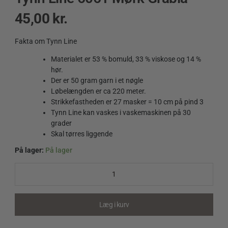
45,00
kr.
Fakta om Tynn Line
Materialet er 53 % bomuld, 33 % viskose og 14 %
hør.
Der er 50 gram garn i et nøgle
Løbelængden er ca 220 meter.
Strikkefastheden er 27 masker = 10 cm på pind 3
Tynn Line kan vaskes i vaskemaskinen på 30
grader
Skal tørres liggende
På lager:
På lager
Tynn
Line
6061
Mørk
Gråblå
Læg i kurv
quantity