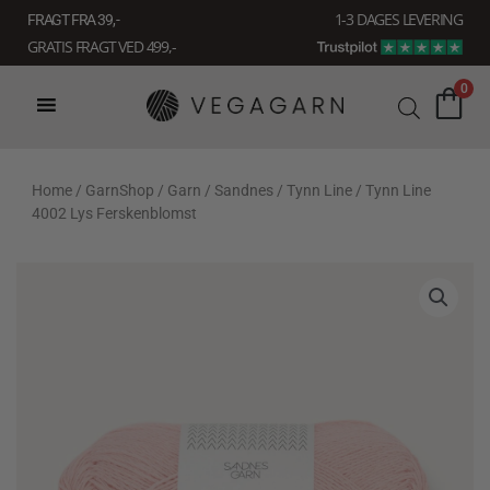
Gå
1-3 DAGES LEVERING
FRAGT FRA 39, -
til
GRATIS FRAGT VED 499,-
indholdet
0
Home
/
GarnShop
/
Garn
/
Sandnes
/
Tynn Line
/ Tynn Line
4002 Lys Ferskenblomst