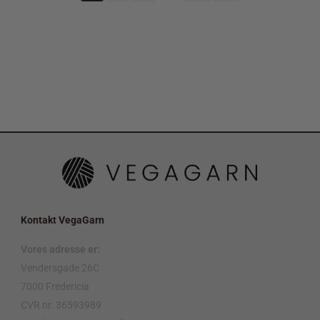
Kontakt VegaGarn
Vores adresse er:
Vendersgade 26C
7000 Fredericia
CVR nr. 36593989