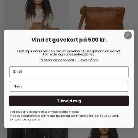
Vind et gavekort på 500 kr.
Deltag i konkurrencen om et gavekort til VegaGarn.dk ved at
tilmelde dig vores nyhedsbrev.
Vi finder en vinder den 1. i hver måned
RE:DESIGNED
RE:DESIGNED
Project 21 Walnut/Canvas
Project 13 Burned Tan/Gold
699,00
kr.
525,00
kr.
700,00
kr.
Tilmeld mig
På lager
På lager
Ved tilmelding accepterer jeg
privatlivspolitkken
samt
modtagelse af mails med info omkring produktsortimentet. Herunder tilbud og varer,
konkurrencer og events.