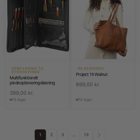
OPBEVARING TIL
RE:DESIGNED
STRIKKEPINDE
Project 19 Walnut
Multifunktionelt
pindeopbevaringsløsning
899,00
kr.
399,00
kr.
På lager
På lager
1
2
3
…
19