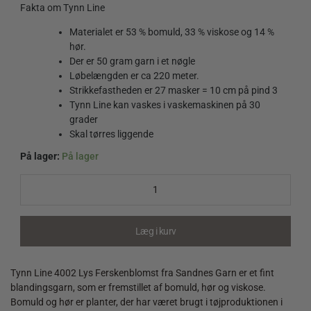
Fakta om Tynn Line
Materialet er 53 % bomuld, 33 % viskose og 14 %
hør.
Der er 50 gram garn i et nøgle
Løbelængden er ca 220 meter.
Strikkefastheden er 27 masker = 10 cm på pind 3
Tynn Line kan vaskes i vaskemaskinen på 30
grader
Skal tørres liggende
På lager:
På lager
Tynn
Line
4002
Lys
Ferskenblomst
Læg i kurv
quantity
Tynn Line 4002 Lys Ferskenblomst fra Sandnes Garn er et fint
blandingsgarn, som er fremstillet af bomuld, hør og viskose.
Bomuld og hør er planter, der har været brugt i tøjproduktionen i