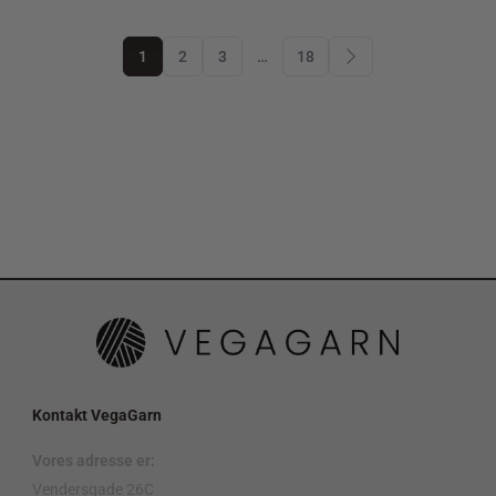
1
2
3
…
18
Kontakt VegaGarn
Vores adresse er:
Vendersgade 26C