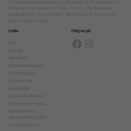
Der er lukket på helligdage, Grundlovsdag og 24. december. 31.
December er der åbent fra 10.00 – 13.00. Vi holder ekstra
længe åbent til “Open by night”, Black Friday, 5. Juli og andre
dage, hvor byen fester.
Links
Følg os på:
Kurv
F
I
Kontakt
a
n
Min Konto
c
s
Handelsbetingelser
Privatlivspolitik
e
t
Cookie politik
b
a
Returpolitik
o
g
Ansvarsfraskrivelse
o
r
Fortrydelsesformular
Nyhedsbrev &
k
a
Markedsføringsvilkår
m
Vores levandører