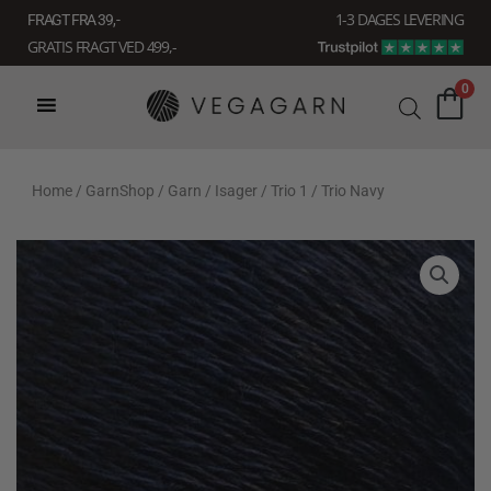
Gå
1-3 DAGES LEVERING
FRAGT FRA 39, -
til
GRATIS FRAGT VED 499,-
indholdet
0
Home
/
GarnShop
/
Garn
/
Isager
/
Trio 1
/ Trio Navy