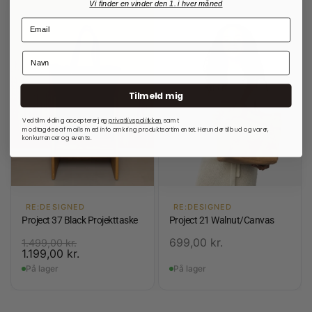
Vi finder en vinder den 1. i hver måned
Tilmeld mig
Ved tilmelding accepterer jeg
privatlivspolitkken
samt
modtagelse af mails med info omkring produktsortimentet. Herunder tilbud og varer,
konkurrencer og events.
RE:DESIGNED
RE:DESIGNED
Project 37 Black Projekttaske
Project 21 Walnut/Canvas
699,00
kr.
1.499,00
kr.
1.199,00
kr.
På lager
På lager