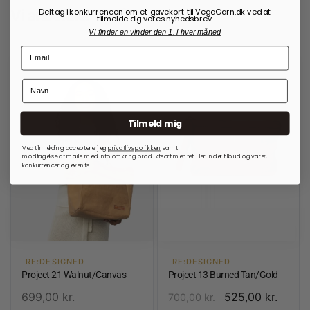
Deltag i konkurrencen om et gavekort til VegaGarn.dk ved at
Vi anbefaler også:
tilmelde dig vores nyhedsbrev.
Vi finder en vinder den 1. i hver måned
Tilmeld mig
Ved tilmelding accepterer jeg
privatlivspolitkken
samt
modtagelse af mails med info omkring produktsortimentet. Herunder tilbud og varer,
konkurrencer og events.
RE:DESIGNED
RE:DESIGNED
Project 21 Walnut/Canvas
Project 13 Burned Tan/Gold
699,00
kr.
525,00
kr.
700,00
kr.