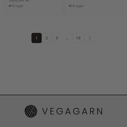
På lager
På lager
1
2
3
…
19