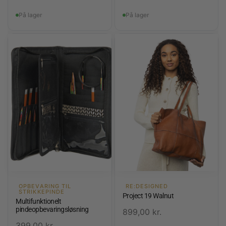
På lager
På lager
OPBEVARING TIL
RE:DESIGNED
STRIKKEPINDE
Project 19 Walnut
Multifunktionelt
pindeopbevaringsløsning
899,00
kr.
399,00
kr.