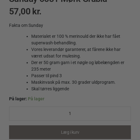
57,00
kr.
Fakta om Sunday
Materialet er 100 % merinould der ikke har fået
superwash-behandling.
Vores leverandør garanterer, at fårene ikke har
været udsat for mulesing.
Der er 50 gram garn i et nøgle og løbelængden er
235 meter
Passer til pind 3
Maskinvask på max. 30 grader uldprogram.
Skal tørres liggende
På lager:
På lager
Sunday
6581
Mørk
Gråblå
quantity
Læg i kurv