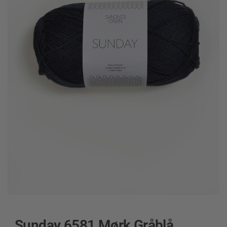
Sunday 6581 Mørk Gråblå