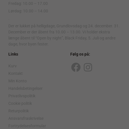
Fredag: 10.00 – 17.00
Lørdag: 10.00 – 14.00
.
Der er lukket på helligdage, Grundlovsdag og 24. december. 31.
December er der åbent fra 10.00 – 13.00. Vi holder ekstra
længe åbent til “Open by night”, Black Friday, 5. Juli og andre
dage, hvor byen fester.
Links
Følg os på:
Kurv
F
I
Kontakt
a
n
Min Konto
c
s
Handelsbetingelser
Privatlivspolitik
e
t
Cookie politik
b
a
Returpolitik
o
g
Ansvarsfraskrivelse
o
r
Fortrydelsesformular