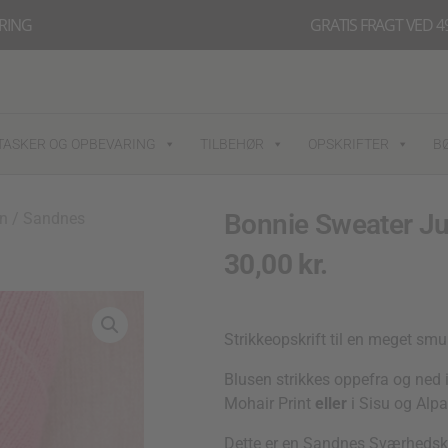
ERING
GRATIS FRAGT VED 49
TASKER OG OPBEVARING
TILBEHØR
OPSKRIFTER
B
Bonnie Sweater Ju
rn
/
Sandnes
30,00
kr.
Strikkeopskrift til en meget smu
Blusen strikkes oppefra og ned
Mohair Print
eller
i Sisu og Alpa
Dette er en Sandnes Sværhedskate