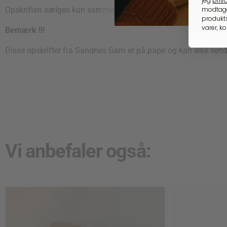
jeg
priva
modtage
Opskriften sælges kun sammen med garn, som passer til mod
produkts
varer, k
Bemærk !!!
Disse opskrifter fra Sandnes Garn er på papir og kan ikke sen
Vi anbefaler også: