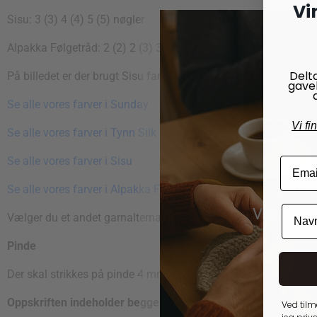
Vi
Sisu: 3 (3) 4 (4) 5 (5) nøgler
Alpakka Følgetråd: 2 (2) 2 (3) 3 (3) nøgler
Delt
På billedet er der brugt Sisu farve 2321 Marcipan og Alpakka
gave
Se alle vores farver i Sunday
Vi fi
Se alle vores farver i Tynn Silk Mohair Print
Se alle vores farver i Sisu
Du kan f
papirudg
Se alle vores farver i Alpakka Følgetråd.
Vi bliver d
Vælger du et andet garnalternativ skal du tjekke løbelængde
Pinde
Der skal strikkes på pinde 4 mm
Oppskriften indeholder begge alternativer.
Ved tilm