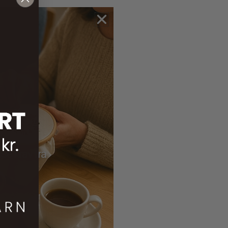
 kun i en
modellen.
sse krav fra