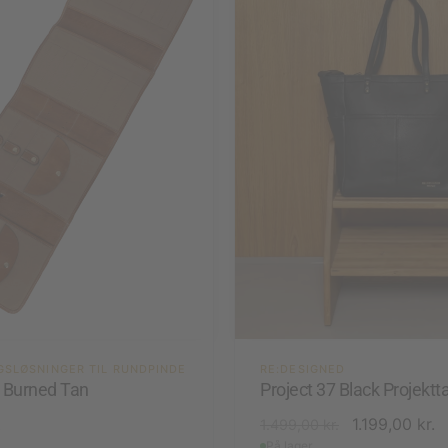
GSLØSNINGER TIL RUNDPINDE
RE:DESIGNED
4 Burned Tan
Project 37 Black Projektt
.
1.199,00
kr.
1.499,00
kr.
På lager