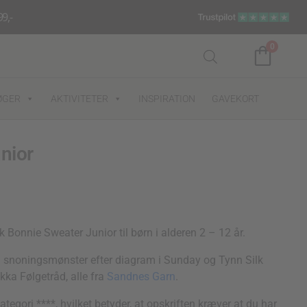
9,-
0
ØGER
AKTIVITETER
INSPIRATION
GAVEKORT
nior
k Bonnie Sweater Junior til børn i alderen 2 – 12 år.
 i snoningsmønster efter diagram i Sunday og Tynn Silk
kka Følgetråd, alle fra
Sandnes Garn
.
gori ****, hvilket betyder, at opskriften kræver at du har