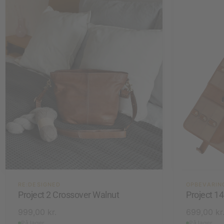
RE:DESIGNED
OPBEVARIN
Project 2 Crossover Walnut
Project 1
999,00
kr.
699,00
kr
På lager
På lager