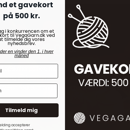
nd et gavekort
på 500 kr.
ag i konkurrencen om et
 Følgetråd farve 2321 Marcipan
kort til VegaGarn.dk ved
at tilmelde dig vores
nyhedsbrev.
OBS!
nder en vinder den 1. i hver
måned
å opskrifter på flere måder. Denne opskrift findes dog
ave og sælges kun sammen med garn der passer til 
esværre nødt til, at annullere ordrer, der ikke opfylder di
n, og vær opmærksom på at modellens udtryk kan ændres.
vores leverandører
Tilmeld mig
elding accepterer