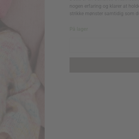
nogen erfaring og klarer at hold
strikke mønster samtidig som du
Bonnie
På lager
Sweater
Junior
quantity