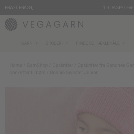
Gå
1-3 DAGES LEV
FRAGT FRA 39, -
til
indholdet
GARN
BRODERI
PINDE OG HÆKLENÅLE
Home
/
GarnShop
/
Opskrifter
/
Opskrifter fra Sandnes Ga
opskrifter til børn
/ Bonnie Sweater Junior