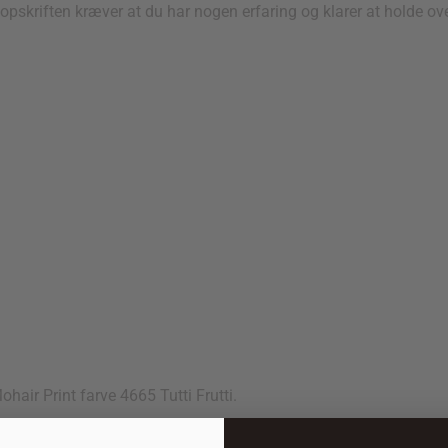
opskriften kræver at du har nogen erfaring og klarer at holde ove
hair Print farve 4665 Tutti Frutti.