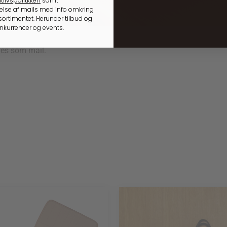
tlivspolitkken
samt
lse af mails med info omkring
ellen
ortimentet. Herunder tilbud og
onkurrencer og events.
des som mail.