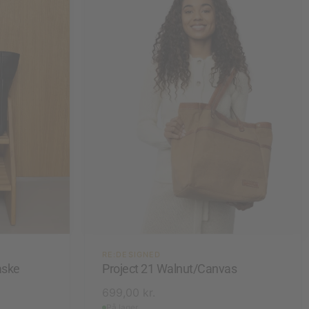
RE:DESIGNED
aske
Project 21 Walnut/Canvas
699,00
kr.
På lager