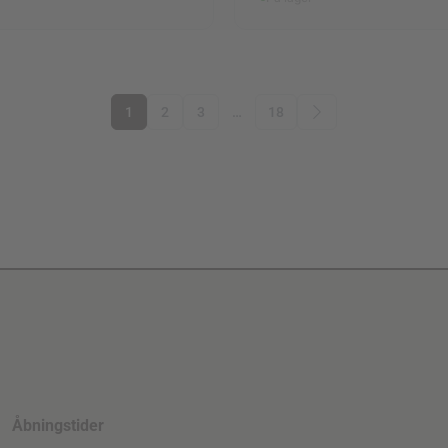
1
2
3
…
18
Åbningstider