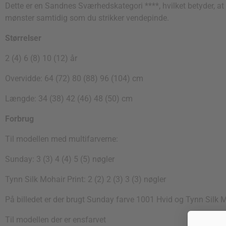
Dette er en Sandnes Sværhedskategori ****, hvilket betyder, at 
mønster samtidig som du strikker vendepinde.
Størrelser
2 (4) 6 (8) 10 (12) år
Overvidde: 64 (72) 80 (88) 96 (104) cm
Længde: 34 (38) 42 (46) 48 (50) cm
Forbrug
Til modellen med multifarverne:
Sunday: 3 (3) 4 (4) 5 (5) nøgler
Tynn Silk Mohair Print: 2 (2) 2 (3) 3 (3) nøgler
På billedet er der brugt Sunday farve 1001 Hvid og Tynn Silk Mo
Til modellen der er ensfarvet