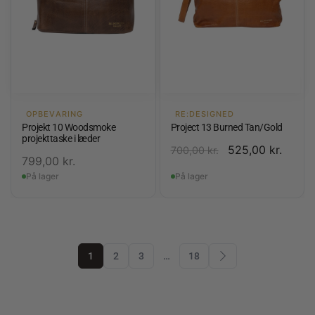
OPBEVARING
RE:DESIGNED
Projekt 10 Woodsmoke
Project 13 Burned Tan/Gold
projekttaske i læder
525,00
kr.
700,00
kr.
799,00
kr.
På lager
På lager
1
2
3
…
18