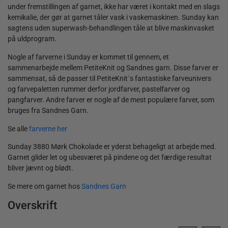
under fremstillingen af garnet, ikke har været i kontakt med en slags
kemikalie, der gør at garnet tåler vask i vaskemaskinen. Sunday kan
sagtens uden superwash-behandlingen tåle at blive maskinvasket
på uldprogram.
Nogle af farverne i Sunday er kommet til gennem, et
sammenarbejde mellem PetiteKnit og Sandnes garn. Disse farver er
sammensat, så de passer til PetiteKnit´s fantastiske farveunivers
og farvepaletten rummer derfor jordfarver, pastelfarver og
pangfarver. Andre farver er nogle af de mest populære farver, som
bruges fra Sandnes Garn.
Se alle
farverne her
Sunday 3880 Mørk Chokolade er yderst behageligt at arbejde med.
Garnet glider let og ubesværet på pindene og det færdige resultat
bliver jævnt og blødt.
Se mere om garnet hos
Sandnes Garn
Overskrift