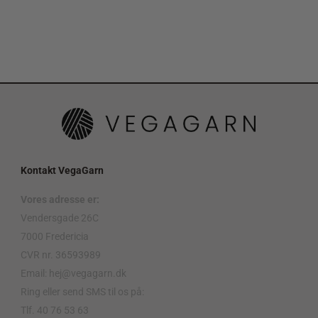
Kontakt VegaGarn
Vores adresse er:
Vendersgade 26C
7000 Fredericia
CVR nr. 36593989
Email: hej@vegagarn.dk
Ring eller send SMS til os på:
Tlf. 40 76 53 63