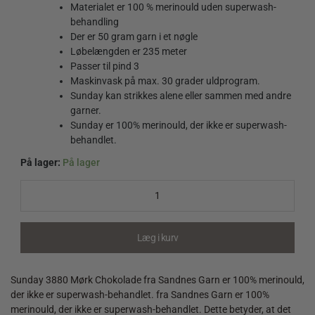
Materialet er 100 % merinould uden superwash-
behandling
Der er 50 gram garn i et nøgle
Løbelængden er 235 meter
Passer til pind 3
Maskinvask på max. 30 grader uldprogram.
Sunday kan strikkes alene eller sammen med andre
garner.
Sunday er 100% merinould, der ikke er superwash-
behandlet.
På lager:
På lager
Sunday
3880
Mørk
Chokolade
quantity
Læg i kurv
Sunday 3880 Mørk Chokolade fra Sandnes Garn er 100% merinould,
der ikke er superwash-behandlet. fra Sandnes Garn er 100%
merinould, der ikke er superwash-behandlet. Dette betyder, at det