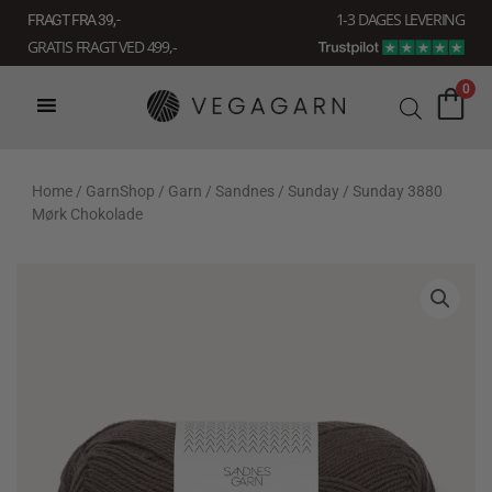
Gå
1-3 DAGES LEVERING
FRAGT FRA 39, -
til
GRATIS FRAGT VED 499,-
indholdet
0
Home
/
GarnShop
/
Garn
/
Sandnes
/
Sunday
/ Sunday 3880
Mørk Chokolade