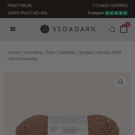
Gå
1-3 DAGES LEVERING
FRAGT FRA 39, -
til
GRATIS FRAGT VED 499,-
indholdet
0
Home
/
GarnShop
/
Garn
/
Sandnes
/
Sunday
/ Sunday 3342
Mocha Mousse