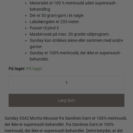
Materialet er 100 % merinould uden superwash-
behandling
Der er 50 gram garn i et nøgle
Løbelængden er 235 meter
Passer til pind 3
Maskinvask på max. 30 grader uldprogram.
Sunday kan strikkes alene eller sammen med andre
garner.
Sunday er 100% merinould, der ikke er superwash-
behandlet.
På lager:
På lager
Sunday
3342
Mocha
Mousse
quantity
Læg i kurv
Sunday 3342 Mocha Mousse fra Sandnes Garn er 100% merinould,
der ikke er superwash-behandlet. fra Sandnes Garn er 100%
merinould, der ikke er superwash-behandlet. Dette betyder, at det