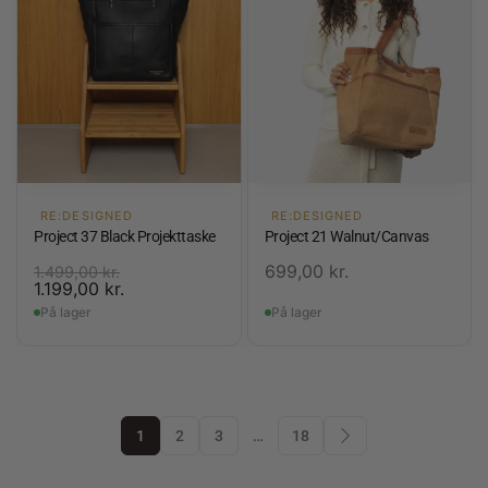
RE:DESIGNED
RE:DESIGNED
Project 37 Black Projekttaske
Project 21 Walnut/Canvas
699,00
kr.
1.499,00
kr.
1.199,00
kr.
På lager
På lager
1
2
3
…
18