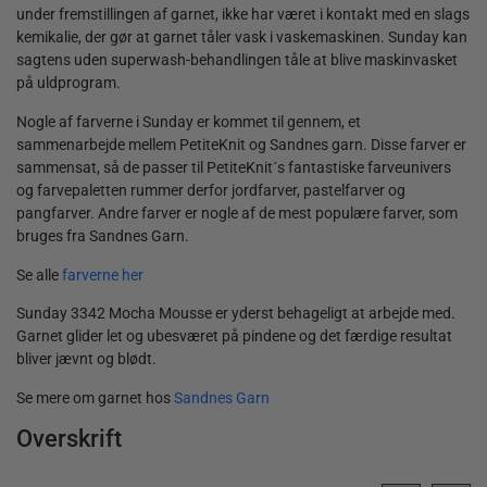
under fremstillingen af garnet, ikke har været i kontakt med en slags
kemikalie, der gør at garnet tåler vask i vaskemaskinen. Sunday kan
sagtens uden superwash-behandlingen tåle at blive maskinvasket
på uldprogram.
Nogle af farverne i Sunday er kommet til gennem, et
sammenarbejde mellem PetiteKnit og Sandnes garn. Disse farver er
sammensat, så de passer til PetiteKnit´s fantastiske farveunivers
og farvepaletten rummer derfor jordfarver, pastelfarver og
pangfarver. Andre farver er nogle af de mest populære farver, som
bruges fra Sandnes Garn.
Se alle
farverne her
Sunday 3342 Mocha Mousse er yderst behageligt at arbejde med.
Garnet glider let og ubesværet på pindene og det færdige resultat
bliver jævnt og blødt.
Se mere om garnet hos
Sandnes Garn
Overskrift