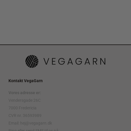
Kontakt VegaGarn
Vores adresse er:
Vendersgade 26C
7000 Fredericia
CVR nr. 36593989
Email: hej@vegagarn.dk
Ring eller send SMS til os på: