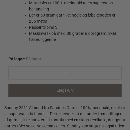
Materialet er 100 % merinould uden superwash-
behandling
Der er 50 gram garn i et nøgle og løbelængden er
235 meter
Passer til pind 3
Maskinvask på max. 30 grader uldprogram. Skal
tørres liggende
På lager:
På lager
Sunday
2511
Almond
quantity
Læg i kurv
Sunday 2511 Almond fra Sandnes Garn er 100% merinould, der ikke
er superwash-behandlet. Dette betyder, at det under fremstillingen
af garnet, ikke har været i kontakt med en slags kemikalie, der gør at
garnet tåler vask i vaskemaskinen. Sunday kan sagtens, også uden