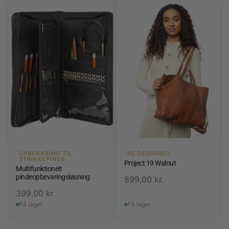
OPBEVARING TIL
RE:DESIGNED
STRIKKEPINDE
Project 19 Walnut
Multifunktionelt
pindeopbevaringsløsning
899,00
kr.
399,00
kr.
På lager
På lager