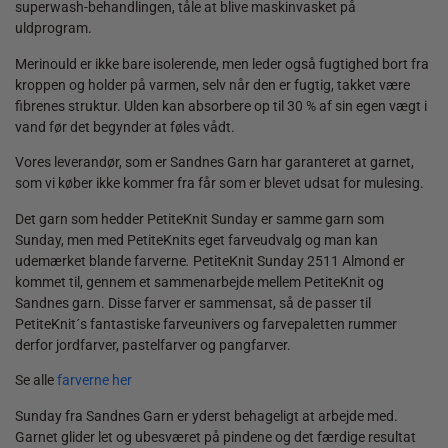
superwash-behandlingen, tåle at blive maskinvasket på
uldprogram.
Merinould er ikke bare isolerende, men leder også fugtighed bort fra
kroppen og holder på varmen, selv når den er fugtig, takket være
fibrenes struktur. Ulden kan absorbere op til 30 % af sin egen vægt i
vand før det begynder at føles vådt.
Vores leverandør, som er Sandnes Garn har garanteret at garnet,
som vi køber ikke kommer fra får som er blevet udsat for mulesing.
Det garn som hedder PetiteKnit Sunday er samme garn som
Sunday, men med PetiteKnits eget farveudvalg og man kan
udemærket blande farverne
.
PetiteKnit Sunday 2511 Almond er
kommet til, gennem et sammenarbejde mellem PetiteKnit og
Sandnes garn. Disse farver er sammensat, så de passer til
PetiteKnit´s fantastiske farveunivers og farvepaletten rummer
derfor jordfarver, pastelfarver og pangfarver.
Se alle
farverne her
Sunday fra Sandnes Garn er yderst behageligt at arbejde med.
Garnet glider let og ubesværet på pindene og det færdige resultat