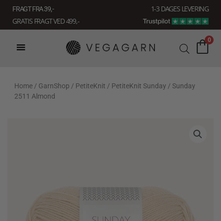
Gå
1-3 DAGES LEVERING
FRAGT FRA 39, -
til
GRATIS FRAGT VED 499,-
indholdet
0
Home
/
GarnShop
/
PetiteKnit
/
PetiteKnit Sunday
/ Sunday
2511 Almond