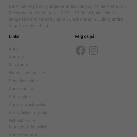
Der er lukket på helligdage, Grundlovsdag og 24. december. 31.
December er der åbent fra 10.00 – 13.00. Vi holder ekstra
længe åbent til “Open by night”, Black Friday, 5. Juli og andre
dage, hvor byen fester.
Links
Følg os på:
Kurv
F
I
Kontakt
a
n
Min Konto
c
s
Handelsbetingelser
Privatlivspolitik
e
t
Cookie politik
b
a
Returpolitik
o
g
Ansvarsfraskrivelse
o
r
Fortrydelsesformular
Nyhedsbrev &
k
a
Markedsføringsvilkår
m
Vores levandører