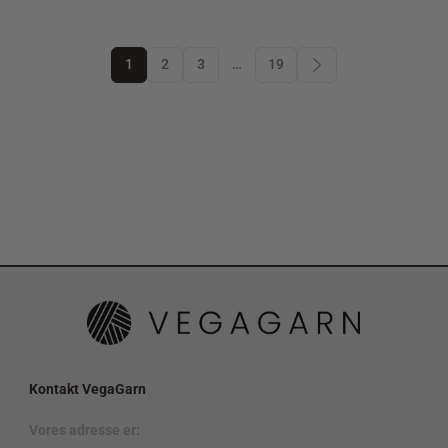
1
2
3
…
19
Kontakt VegaGarn
Vores adresse er: