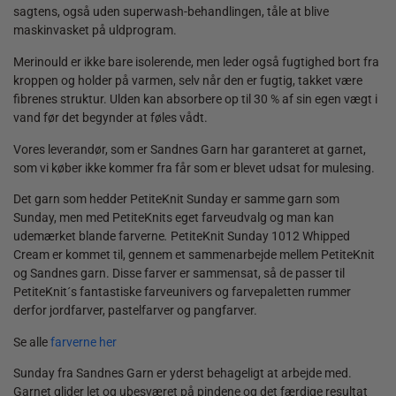
sagtens, også uden superwash-behandlingen, tåle at blive
maskinvasket på uldprogram.
Merinould er ikke bare isolerende, men leder også fugtighed bort fra
kroppen og holder på varmen, selv når den er fugtig, takket være
fibrenes struktur. Ulden kan absorbere op til 30 % af sin egen vægt i
vand før det begynder at føles vådt.
Vores leverandør, som er Sandnes Garn har garanteret at garnet,
som vi køber ikke kommer fra får som er blevet udsat for mulesing.
Det garn som hedder PetiteKnit Sunday er samme garn som
Sunday, men med PetiteKnits eget farveudvalg og man kan
udemærket blande farverne
.
PetiteKnit Sunday 1012 Whipped
Cream er kommet til, gennem et sammenarbejde mellem PetiteKnit
og Sandnes garn. Disse farver er sammensat, så de passer til
PetiteKnit´s fantastiske farveunivers og farvepaletten rummer
derfor jordfarver, pastelfarver og pangfarver.
Se alle
farverne her
Sunday fra Sandnes Garn er yderst behageligt at arbejde med.
Garnet glider let og ubesværet på pindene og det færdige resultat