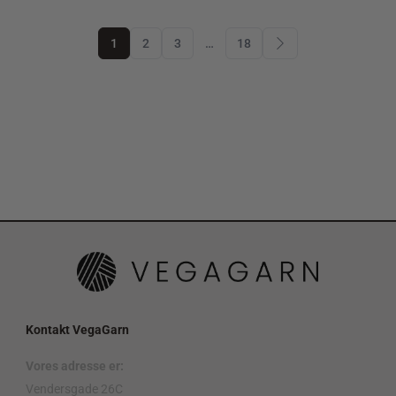
1
2
3
…
18
Kontakt VegaGarn
Vores adresse er:
Vendersgade 26C