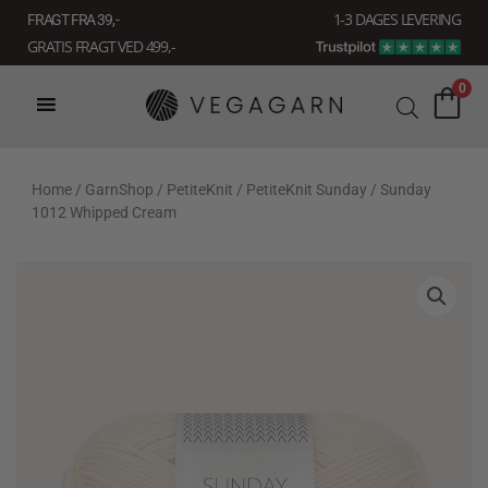
Gå
1-3 DAGES LEVERING
FRAGT FRA 39, -
til
GRATIS FRAGT VED 499,-
indholdet
0
Home
/
GarnShop
/
PetiteKnit
/
PetiteKnit Sunday
/ Sunday
1012 Whipped Cream