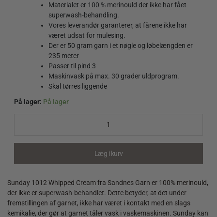
Materialet er 100 % merinould der ikke har fået
superwash-behandling.
Vores leverandør garanterer, at fårene ikke har
været udsat for mulesing.
Der er 50 gram garn i et nøgle og løbelængden er
235 meter
Passer til pind 3
Maskinvask på max.
30 grader uldprogram.
Skal tørres liggende
På lager:
På lager
Sunday
1012
Whipped
Cream
quantity
Læg i kurv
Sunday 1012 Whipped Cream fra Sandnes Garn er 100% merinould,
der ikke er superwash-behandlet. Dette betyder, at det under
fremstillingen af garnet, ikke har været i kontakt med en slags
kemikalie, der gør at garnet tåler vask i vaskemaskinen. Sunday kan