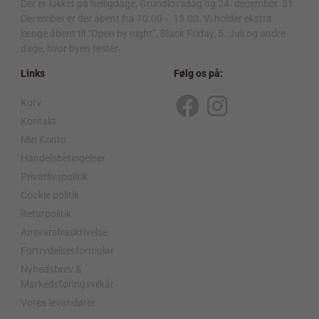
Der er lukket på helligdage, Grundlovsdag og 24. december. 31.
December er der åbent fra 10.00 – 13.00. Vi holder ekstra
længe åbent til “Open by night”, Black Friday, 5. Juli og andre
dage, hvor byen fester.
Links
Følg os på:
Kurv
F
I
Kontakt
a
n
Min Konto
c
s
Handelsbetingelser
Privatlivspolitik
e
t
Cookie politik
b
a
Returpolitik
o
g
Ansvarsfraskrivelse
o
r
Fortrydelsesformular
Nyhedsbrev &
k
a
Markedsføringsvilkår
m
Vores levandører