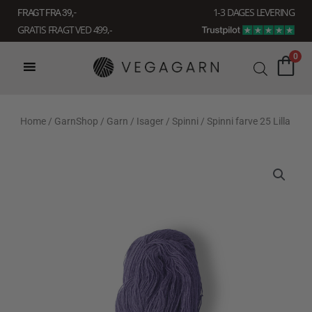
Gå
1-3 DAGES LEVERING
FRAGT FRA 39, -
til
GRATIS FRAGT VED 499,-
indholdet
0
Home
/
GarnShop
/
Garn
/
Isager
/
Spinni
/ Spinni farve 25 Lilla