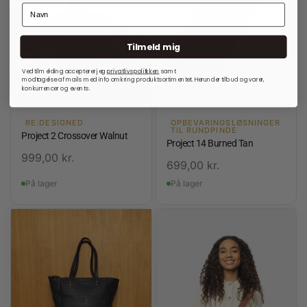
Tilmeld mig
Ved tilmelding accepterer jeg
privatlivspolitkken
samt
modtagelse af mails med info omkring produktsortimentet. Herunder tilbud og varer,
konkurrencer og events.
RE:DESIGNED
OPBEVARINGSLØSNINGER
TIL RUNDPINDE
Project 2 Crossover Walnut
Project 14 Burned Tan
999,00
kr.
699,00
kr.
På lager
På lager