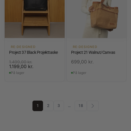
RE:DESIGNED
RE:DESIGNED
Project 37 Black Projekttaske
Project 21 Walnut/Canvas
699,00
kr.
1.499,00
kr.
1.199,00
kr.
På lager
På lager
1
2
3
…
18