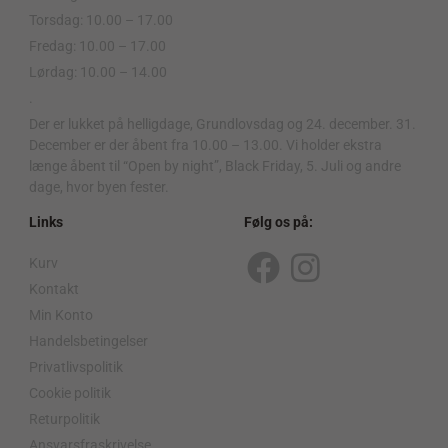
Torsdag: 10.00 – 17.00
Fredag: 10.00 – 17.00
Lørdag: 10.00 – 14.00
.
Der er lukket på helligdage, Grundlovsdag og 24. december. 31.
December er der åbent fra 10.00 – 13.00. Vi holder ekstra
længe åbent til “Open by night”, Black Friday, 5. Juli og andre
dage, hvor byen fester.
Links
Følg os på:
Kurv
F
I
Kontakt
a
n
Min Konto
c
s
Handelsbetingelser
Privatlivspolitik
e
t
Cookie politik
b
a
Returpolitik
o
g
Ansvarsfraskrivelse