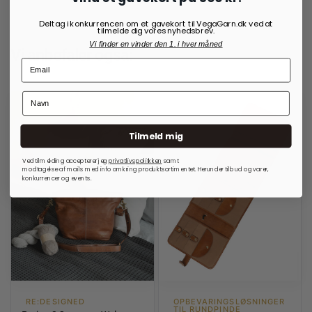
Deltag i konkurrencen om et gavekort til VegaGarn.dk ved at
tilmelde dig vores nyhedsbrev.
Vi finder en vinder den 1. i hver måned
Vi anbefaler også:
Tilmeld mig
Ved tilmelding accepterer jeg
privatlivspolitkken
samt
modtagelse af mails med info omkring produktsortimentet. Herunder tilbud og varer,
konkurrencer og events.
RE:DESIGNED
OPBEVARINGSLØSNINGER
TIL RUNDPINDE