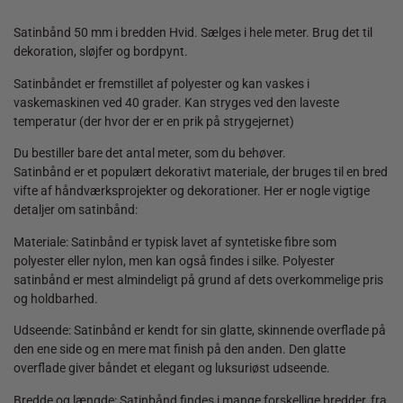
quantity
Satinbånd 50 mm i bredden Hvid. Sælges i hele meter. Brug det til
dekoration, sløjfer og bordpynt.
Satinbåndet er fremstillet af polyester og kan vaskes i
vaskemaskinen ved 40 grader. Kan stryges ved den laveste
temperatur (der hvor der er en prik på strygejernet)
Du bestiller bare det antal meter, som du behøver.
Satinbånd er et populært dekorativt materiale, der bruges til en bred
vifte af håndværksprojekter og dekorationer. Her er nogle vigtige
detaljer om satinbånd:
Materiale: Satinbånd er typisk lavet af syntetiske fibre som
polyester eller nylon, men kan også findes i silke. Polyester
satinbånd er mest almindeligt på grund af dets overkommelige pris
og holdbarhed.
Udseende: Satinbånd er kendt for sin glatte, skinnende overflade på
den ene side og en mere mat finish på den anden. Den glatte
overflade giver båndet et elegant og luksuriøst udseende.
Bredde og længde: Satinbånd findes i mange forskellige bredder, fra