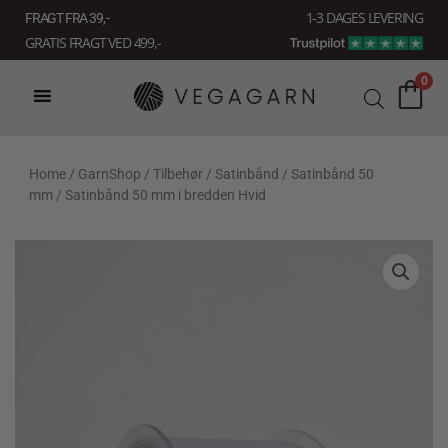
Gå
1-3 DAGES LEVERING
FRAGT FRA 39, -
til
GRATIS FRAGT VED 499,-
indholdet
0
Home
/
GarnShop
/
Tilbehør
/
Satinbånd
/
Satinbånd 50
mm
/ Satinbånd 50 mm i bredden Hvid