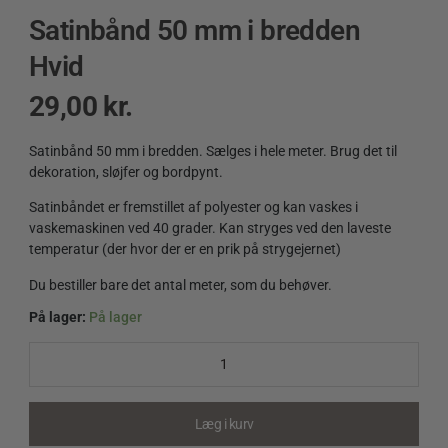
Satinbånd 50 mm i bredden
Hvid
29,00
kr.
Satinbånd 50 mm i bredden. Sælges i hele meter. Brug det til
dekoration, sløjfer og bordpynt.
Satinbåndet er fremstillet af polyester og kan vaskes i
vaskemaskinen ved 40 grader. Kan stryges ved den laveste
temperatur (der hvor der er en prik på strygejernet)
Du bestiller bare det antal meter, som du behøver.
På lager:
På lager
Satinbånd
50
mm
i
bredden
Læg i kurv
Hvid