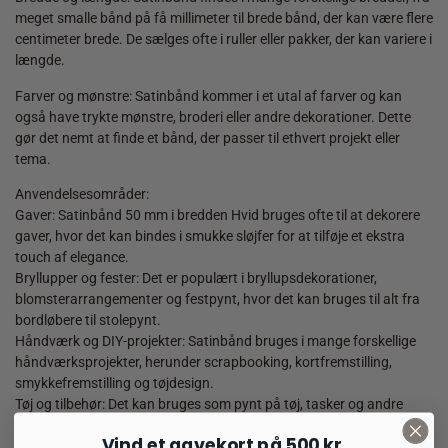
meget smalle bånd på få millimeter til brede bånd, der kan være flere
centimeter brede. De sælges ofte i ruller eller pakker, der kan variere i
længde.
Farver og mønstre: Satinbånd kommer i et utal af farver og kan
også have trykte mønstre, broderi eller andre dekorationer. Dette
gør det nemt at finde et bånd, der passer til ethvert projekt eller
tema.
Anvendelsesområder:
Gaver: Satinbånd 50 mm i bredden Hvid bruges ofte til at dekorere
gaver, hvor det kan bindes i smukke sløjfer for at tilføje et ekstra
touch af elegance.
Bryllupper og fester: Det er populært i bryllupsdekorationer,
blomsterarrangementer og festpynt, hvor det kan bruges til alt fra
bordløbere til stolepynt.
Håndværk og DIY-projekter: Satinbånd bruges i mange forskellige
håndværksprojekter, herunder scrapbooking, kortfremstilling,
smykkefremstilling og tøjdesign.
Tøj og tilbehør: Det kan bruges som pynt på tøj, tasker og andre
accessories, enten som kantbånd, dekoration eller endda som seler.
Vind et gavekort på 500 kr.