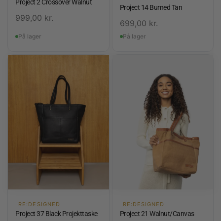
Project 2 Crossover Walnut
Project 14 Burned Tan
999,00
kr.
699,00
kr.
På lager
På lager
RE:DESIGNED
RE:DESIGNED
Project 37 Black Projekttaske
Project 21 Walnut/Canvas