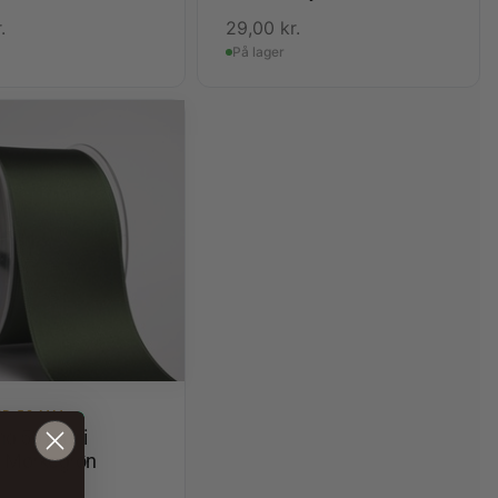
.
29,00
kr.
På lager
ND 50 MM
nd 50 mm i
 Mørkegrøn