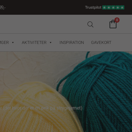
9,-
0
ØGER
AKTIVITETER
INSPIRATION
GAVEKORT
(der hvor der er en prik på strygejernet)