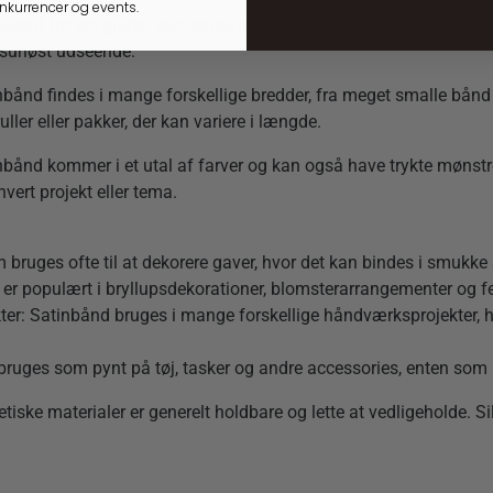
onkurrencer og events.
endt for sin glatte, skinnende overflade på den ene side og en 
ksuriøst udseende.
ånd findes i mange forskellige bredder, fra meget smalle bånd p
uller eller pakker, der kan variere i længde.
bånd kommer i et utal af farver og kan også have trykte mønstre,
hvert projekt eller tema.
ruges ofte til at dekorere gaver, hvor det kan bindes i smukke slø
 er populært i bryllupsdekorationer, blomsterarrangementer og fest
er: Satinbånd bruges i mange forskellige håndværksprojekter, h
 bruges som pynt på tøj, tasker og andre accessories, enten som
etiske materialer er generelt holdbare og lette at vedligeholde. S