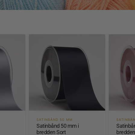
SATINBÅND 50 MM
SATINBÅ
Satinbånd 50 mm i
Satinbå
bredden Sort
bredden