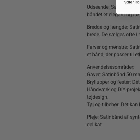
varer, k
Udseende: Satinbånd er k
båndet et elegant og lu
Bredde og længde: Satinb
brede. De sælges ofte i r
Farver og mønstre: Satin
et bånd, der passer til et
Anvendelsesområder:
Gaver: Satinbånd 50 mm b
Bryllupper og fester: Det
Håndværk og DIY-projekt
tøjdesign.
Tøj og tilbehør: Det kan
Pleje: Satinbånd af synt
delikat.