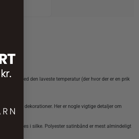
.
pynt.
 stryges ved den laveste temperatur (der hvor der er en prik
rojekter og dekorationer. Her er nogle vigtige detaljer om
n også findes i silke. Polyester satinbånd er mest almindeligt