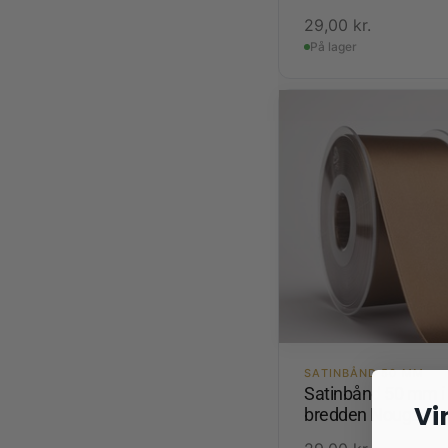
29,00
kr.
På lager
SATINBÅND 50 MM
Satinbånd 50 mm i
Vi
bredden Nougat