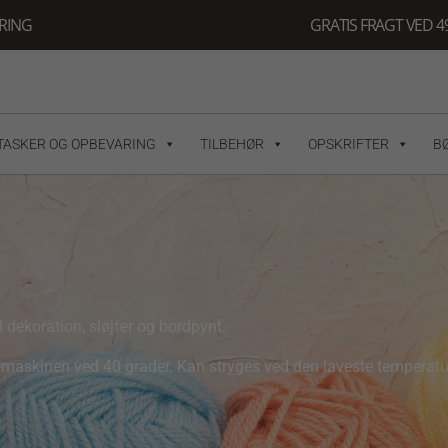
ERING
GRATIS FRAGT VED 49
TASKER OG OPBEVARING
TILBEHØR
OPSKRIFTER
B
 dekoration, sløjfer og bordpynt.
emaskinen ved 40 grader. Kan stryges ved den laveste temperatur 