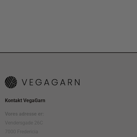
Kontakt VegaGarn
Vores adresse er:
Vendersgade 26C
7000 Fredericia