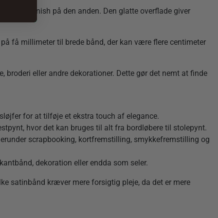
mere mat finish på den anden. Den glatte overflade giver
å få millimeter til brede bånd, der kan være flere centimeter
 broderi eller andre dekorationer. Dette gør det nemt at finde
jfer for at tilføje et ekstra touch af elegance.
pynt, hvor det kan bruges til alt fra bordløbere til stolepynt.
erunder scrapbooking, kortfremstilling, smykkefremstilling og
 kantbånd, dekoration eller endda som seler.
ilke satinbånd kræver mere forsigtig pleje, da det er mere