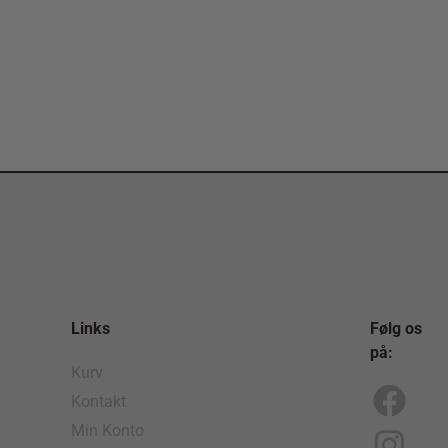
Links
Følg os
på:
Kurv
Kontakt
F
I
Min Konto