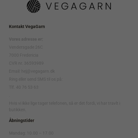
Kontakt VegaGarn
Vores adresse er:
Vendersgade 26C
7000 Fredericia
CVR nr. 36593989
Email: hej@vegagarn.dk
Ring eller send SMS til os på:
Tlf. 40 76 53 63
.
Hvis vi ikke lige tager telefonen, så er det fordi, vi har travlt i
butikken.
Åbningstider
Mandag: 10.00 – 17.00