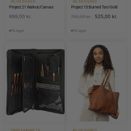
RE:DESIGNED
RE:DESIGNED
Project 21 Walnut/Canvas
Project 13 Burned Tan/Gold
699,00
kr.
525,00
kr.
700,00
kr.
På lager
På lager
OPBEVARING TIL
RE:DESIGNED