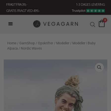
Gå
1-3 DAGES LEVERING
FRAGT FRA 39, -
til
GRATIS FRAGT VED 499,-
indholdet
0
Home
/
GarnShop
/
Opskrifter
/
Modeller
/
Modeller i Baby
Alpaca
/ Nordic Waves