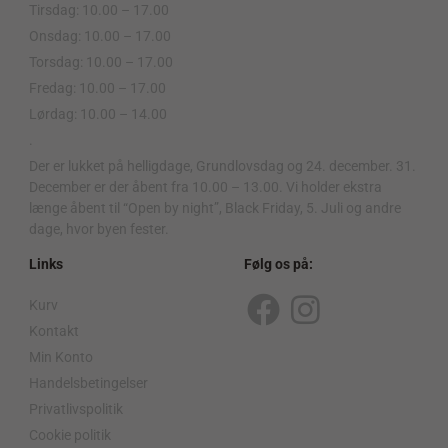
Tirsdag: 10.00 – 17.00
Onsdag: 10.00 – 17.00
Torsdag: 10.00 – 17.00
Fredag: 10.00 – 17.00
Lørdag: 10.00 – 14.00
.
Der er lukket på helligdage, Grundlovsdag og 24. december. 31.
December er der åbent fra 10.00 – 13.00. Vi holder ekstra
længe åbent til “Open by night”, Black Friday, 5. Juli og andre
dage, hvor byen fester.
Links
Følg os på:
Kurv
F
I
Kontakt
a
n
Min Konto
c
s
Handelsbetingelser
Privatlivspolitik
e
t
Cookie politik