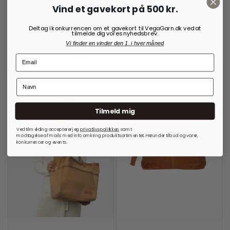
Vind et gavekort på 500 kr.
Deltag i konkurrencen om et gavekort til VegaGarn.dk ved at
tilmelde dig vores nyhedsbrev.
Vi finder en vinder den 1. i hver måned
Vi anbefaler også:
Tilmeld mig
Ved tilmelding accepterer jeg
privatlivspolitkken
samt
modtagelse af mails med info omkring produktsortimentet. Herunder tilbud og varer,
konkurrencer og events.