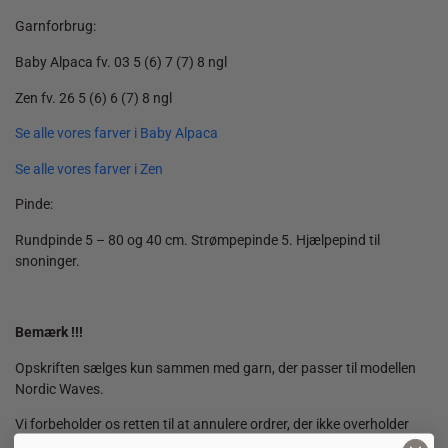
Garnforbrug:
Baby Alpaca fv. 03 5 (6) 7 (7) 8 ngl
Zen fv. 26 5 (6) 6 (7) 8 ngl
Se alle vores farver i Baby Alpaca
Se alle vores farver i Zen
Pinde:
Rundpinde 5 – 80 og 40 cm. Strømpepinde 5. Hjælpepind til
snoninger.
Bemærk !!!
Opskriften sælges kun sammen med garn, der passer til modellen
Nordic Waves.
Vi forbeholder os retten til at annulere ordrer, der ikke overholder
dette.