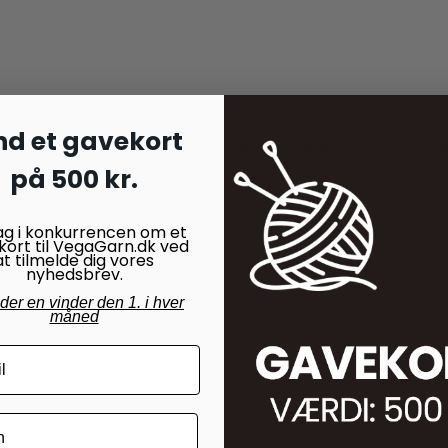
broderi, som du ønsker hjem.
nd et gavekort
 sagtens tåle at blive vasket. Du skal være opmærksom på, at brod
på 500 kr.
skyllevandet skal også være håndvarmt, ca 40 grader.
ag i konkurrencen om et
kort til VegaGarn.dk ved
at tilmelde dig vores
diken medvirker til at holde fast på farverne i garnet, så farvern
nyhedsbrev.
nder en vinder den 1. i hver
måned
r vådt.