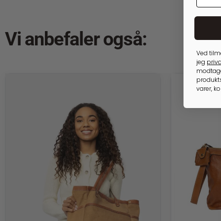
Vi anbefaler også:
Ved tilm
jeg
priva
modtage
produkts
varer, k