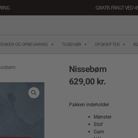
ERING
GRATIS FRAGT VED 49
TASKER OG OPBEVARING
TILBEHØR
OPSKRIFTER
B
Nissebørn
ssebørn
629,00
kr.
Pakken indeholder
Mønster
Stof
Garn