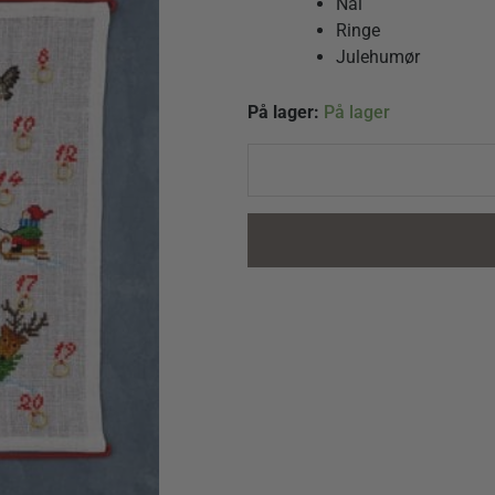
Nål
Ringe
Julehumør
Nissebørn
På lager:
På lager
quantity