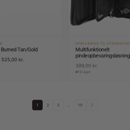
ED
OPBEVARING TIL STRIKKEPIN
3 Burned Tan/Gold
Multifunktionelt
pindeopbevaringsløsning
525,00
kr.
399,00
kr.
På lager
1
2
3
…
19