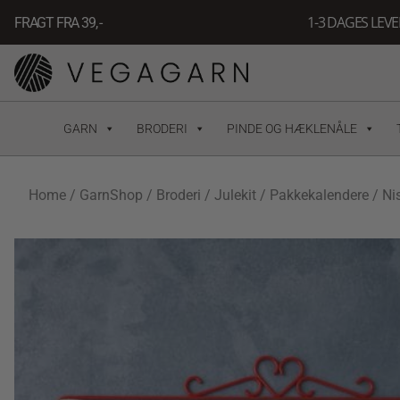
Gå
1-3 DAGES LEV
FRAGT FRA 39, -
til
indholdet
GARN
BRODERI
PINDE OG HÆKLENÅLE
Home
/
GarnShop
/
Broderi
/
Julekit
/
Pakkekalendere
/ Ni