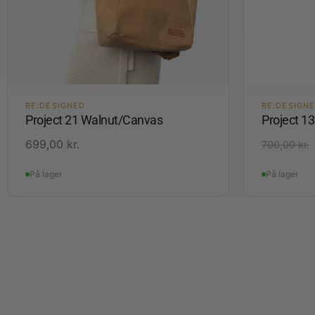
RE:DESIGNED
RE:DESIGN
Project 21 Walnut/Canvas
Project 1
699,00
kr.
700,00
kr.
På lager
På lager