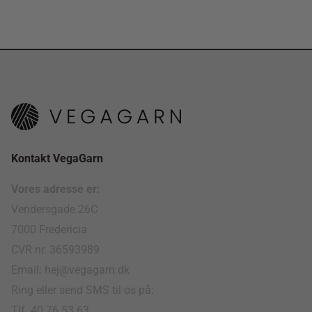
Kontakt VegaGarn
Vores adresse er:
Vendersgade 26C
7000 Fredericia
CVR nr. 36593989
Email: hej@vegagarn.dk
Ring eller send SMS til os på:
Tlf. 40 76 53 63