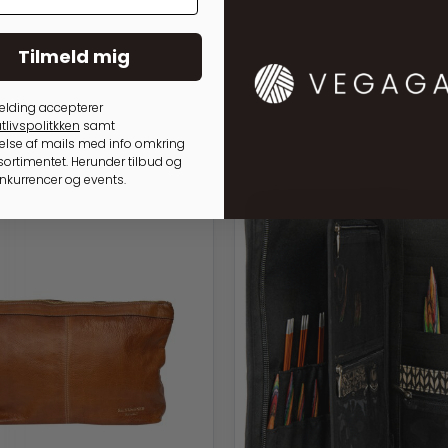
Tilmeld mig
elding accepterer
tlivspolitkken
samt
lse af mails med info omkring
ortimentet. Herunder tilbud og
onkurrencer og events.