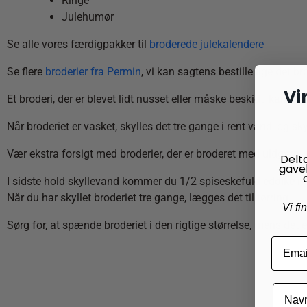
Ringe
Julehumør
Se alle vores færdigpakker til
broderede julekalendere
Se flere
broderier fra Permin
, vi kan sagtens bestille lige det 
Vi
Et broderi, der er blevet lidt nusset eller måske beskidt, kan
Når broderiet er vasket, skylles det tre gange i rent vand, og 
Vær ekstra forsigt med broderier, der er broderet med uldgarn.
Delt
gave
I sidste hold skyllevand kommer du 1/2 spiseskefuld eddike i. Ed
Når du har skyllet broderiet tre gange, lægges det til tørring.
Vi fi
Sørg for, at spænde broderiet i den rigtige størrelse, mens det e