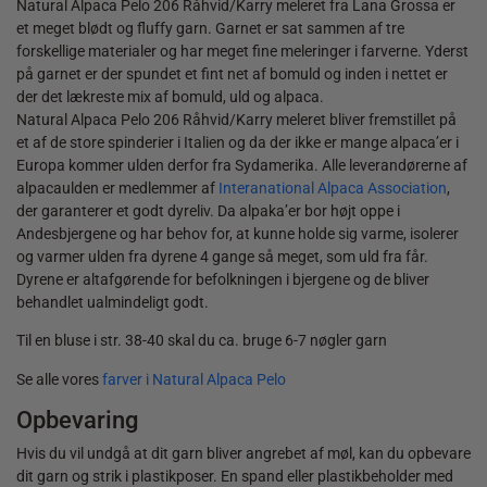
Natural Alpaca Pelo 206 Råhvid/Karry meleret fra Lana Grossa er
et meget blødt og fluffy garn. Garnet er sat sammen af tre
forskellige materialer og har meget fine meleringer i farverne. Yderst
på garnet er der spundet et fint net af bomuld og inden i nettet er
der det lækreste mix af bomuld, uld og alpaca.
Natural Alpaca Pelo 206 Råhvid/Karry meleret bliver fremstillet på
et af de store spinderier i Italien og da der ikke er mange alpaca’er i
Europa kommer ulden derfor fra Sydamerika. Alle leverandørerne af
alpacaulden er medlemmer af
Interanational Alpaca Association
,
der garanterer et godt dyreliv. Da alpaka’er bor højt oppe i
Andesbjergene og har behov for, at kunne holde sig varme, isolerer
og varmer ulden fra dyrene 4 gange så meget, som uld fra får.
Dyrene er altafgørende for befolkningen i bjergene og de bliver
behandlet ualmindeligt godt.
Til en bluse i str. 38-40 skal du ca. bruge 6-7 nøgler garn
Se alle vores
farver i Natural Alpaca Pelo
Opbevaring
Hvis du vil undgå at dit garn bliver angrebet af møl, kan du opbevare
dit garn og strik i plastikposer. En spand eller plastikbeholder med