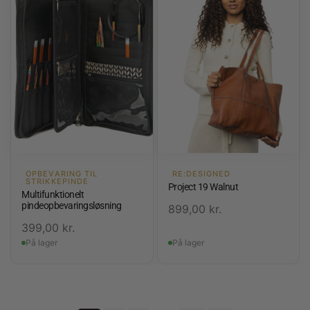
OPBEVARING TIL
RE:DESIGNED
STRIKKEPINDE
Project 19 Walnut
Multifunktionelt
pindeopbevaringsløsning
899,00
kr.
399,00
kr.
På lager
På lager