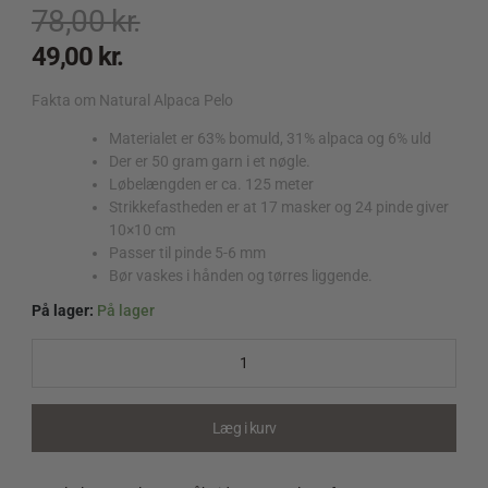
78,00
kr.
49,00
kr.
Fakta om Natural Alpaca Pelo
Materialet er 63% bomuld, 31% alpaca og 6% uld
Der er 50 gram garn i et nøgle.
Løbelængden er ca. 125 meter
Strikkefastheden er at 17 masker og 24 pinde giver
10×10 cm
Passer til pinde 5-6 mm
Bør vaskes i hånden og tørres liggende.
På lager:
På lager
Natural
Alpaca
Pelo
206
Råhvid/Karry
Læg i kurv
meleret
quantity