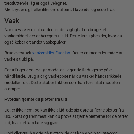
tætsluttende låg er også velegnet.
Møl bryder sig heller ikke om duften af lavendel og cedertræ.
Vask
Når du vasker uld i hånden, er det vigtigt at du bruger et
vaskemiddel, der er beregnet til uld. Dette kan købes der, hvor du
også køber dit andet vaskepulver.
Brug eventuelt
vaskemidlet Eucalan
. Det er en meget let måde at
vaske sit uld på.
Centrifuger godt og tør modellen liggende fladt, gerne på et
håndklæde. Brug aldrig vaskepose når du vasker håndstrikkede
modeller i uld. Dette skaber friktion som kan føre til at modellen
stamper.
Hvordan fjerner du pletter fra uld
Det er ikke nemt og kan ikke altid lade sig gøre at fjerne pletter fra
uld. Først og fremmest kan du prøve at fjerne pletterne før de tørrer
ind, hvis det kan lade sig gøre.
Gnid eller gnub aldrig på pletten, da det kan give lyse, ’støvede’