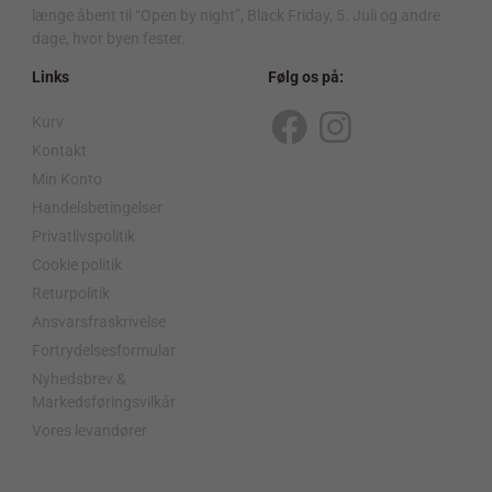
længe åbent til “Open by night”, Black Friday, 5. Juli og andre
dage, hvor byen fester.
Links
Følg os på:
Kurv
F
I
Kontakt
a
n
Min Konto
c
s
Handelsbetingelser
Privatlivspolitik
e
t
Cookie politik
b
a
Returpolitik
o
g
Ansvarsfraskrivelse
o
r
Fortrydelsesformular
Nyhedsbrev &
k
a
Markedsføringsvilkår
m
Vores levandører