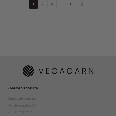
1
2
3
…
19
Kontakt VegaGarn
Vores adresse er:
Vendersgade 26C
7000 Fredericia