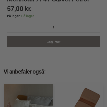
57,00
kr.
På lager:
På lager
Merinoull
7741
Støvet
Petrol
quantity
Læg i kurv
Vi anbefaler også: