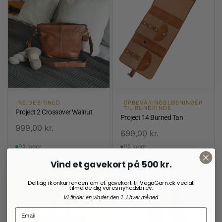
RE:DESIGNED
OPBEVARINGSLØSNINGER
TIL RUNDPINDE
Project 2 Crossover Walnut
Project 14 Burned Tan
999,00
kr.
699,00
kr.
På lager
På lager
Vind et gavekort på 500 kr.
Deltag i konkurrencen om et gavekort til VegaGarn.dk ved at
tilmelde dig vores nyhedsbrev.
Vi finder en vinder den 1. i hver måned