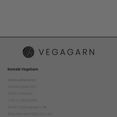
Kontakt VegaGarn
Vores adresse er:
Vendersgade 26C
7000 Fredericia
CVR nr. 36593989
Email: hej@vegagarn.dk
Ring eller send SMS til os på: