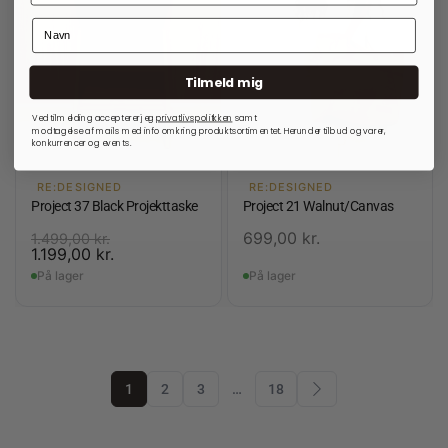
Tilmeld mig
Ved tilmelding accepterer jeg
privatlivspolitkken
samt
modtagelse af mails med info omkring produktsortimentet. Herunder tilbud og varer,
konkurrencer og events.
RE:DESIGNED
RE:DESIGNED
Project 37 Black Projekttaske
Project 21 Walnut/Canvas
699,00
kr.
1.499,00
kr.
1.199,00
kr.
På lager
På lager
1
2
3
…
18