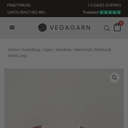
Gå
1-3 DAGES LEVERING
FRAGT FRA 39, -
til
GRATIS FRAGT VED 499,-
indholdet
0
Home
/
GarnShop
/
Garn
/
Sandnes
/
Merinoull
/ Merinoull
4645 Lyng