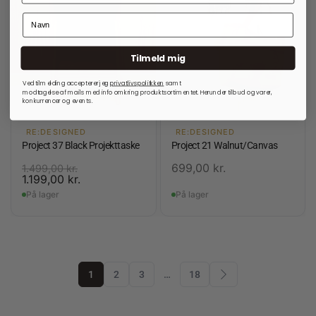
Tilmeld mig
Ved tilmelding accepterer jeg
privatlivspolitkken
samt
modtagelse af mails med info omkring produktsortimentet. Herunder tilbud og varer,
konkurrencer og events.
RE:DESIGNED
RE:DESIGNED
Project 37 Black Projekttaske
Project 21 Walnut/Canvas
699,00
kr.
1.499,00
kr.
1.199,00
kr.
På lager
På lager
1
2
3
…
18