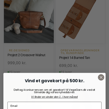
RE:DESIGNED
OPBEVARINGSLØSNINGER
TIL RUNDPINDE
Project 2 Crossover Walnut
Project 14 Burned Tan
999,00
kr.
699,00
kr.
På lager
På lager
Vind et gavekort på 500 kr.
Deltag i konkurrencen om et gavekort til VegaGarn.dk ved at
tilmelde dig vores nyhedsbrev.
Vi finder en vinder den 1. i hver måned