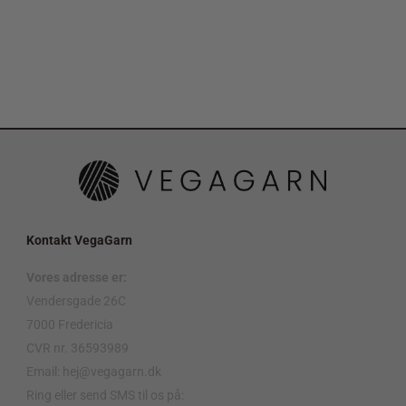
Kontakt VegaGarn
Vores adresse er:
Vendersgade 26C
7000 Fredericia
CVR nr. 36593989
Email: hej@vegagarn.dk
Ring eller send SMS til os på: