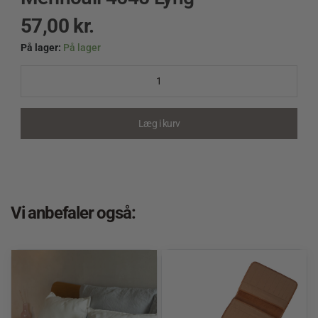
57,00
kr.
På lager:
På lager
Merinoull
4645
Lyng
quantity
Læg i kurv
Vi anbefaler også: