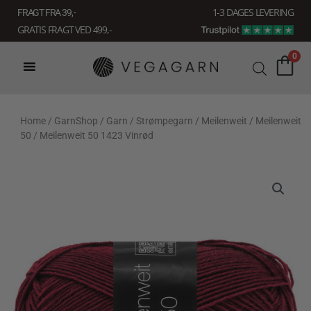
Gå
1-3 DAGES LEVERING
FRAGT FRA 39, -
til
GRATIS FRAGT VED 499,-
indholdet
0
Home
/
GarnShop
/
Garn
/
Strømpegarn
/
Meilenweit
/
Meilenweit
50
/ Meilenweit 50 1423 Vinrød