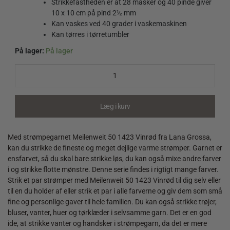
Strikkefastheden er at 28 masker og 40 pinde giver
10 x 10 cm på pind 2½ mm
Kan vaskes ved 40 grader i vaskemaskinen
Kan tørres i tørretumbler
På lager:
På lager
Meilenweit
50
1423
Vinrød
quantity
Læg i kurv
Med strømpegarnet Meilenweit 50 1423 Vinrød fra Lana Grossa,
kan du strikke de fineste og meget dejlige varme strømper. Garnet er
ensfarvet, så du skal bare strikke løs, du kan også mixe andre farver
i og strikke flotte mønstre. Denne serie findes i rigtigt mange farver.
Strik et par strømper med Meilenweit 50 1423 Vinrød til dig selv eller
til en du holder af eller strik et par i alle farverne og giv dem som små
fine og personlige gaver til hele familien. Du kan også strikke trøjer,
bluser, vanter, huer og tørklæder i selvsamme garn. Det er en god
ide, at strikke vanter og handsker i strømpegarn, da det er mere