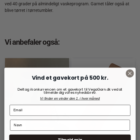
ved 40 grader på almindeligt vaskeprogram. Garnet tåler også at
blive tørret i tørretumbler.
Vi anbefaler også:
Vind et gavekort på 500 kr.
Deltag i konkurrencen om et gavekort til VegaGarn.dk ved at
tilmelde dig vores nyhedsbrev.
Vi finder en vinder den 1. i hver måned
Tilmeld mig