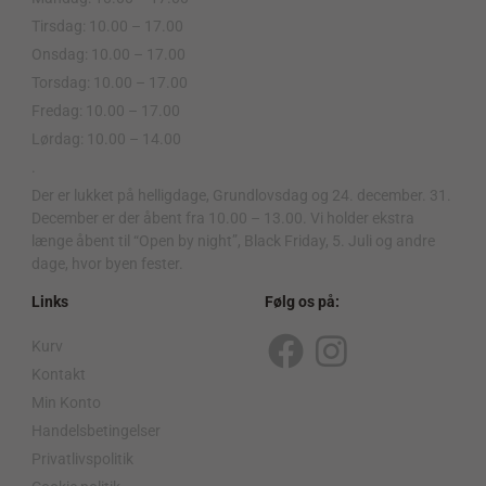
Tirsdag: 10.00 – 17.00
Onsdag: 10.00 – 17.00
Torsdag: 10.00 – 17.00
Fredag: 10.00 – 17.00
Lørdag: 10.00 – 14.00
.
Der er lukket på helligdage, Grundlovsdag og 24. december. 31.
December er der åbent fra 10.00 – 13.00. Vi holder ekstra
længe åbent til “Open by night”, Black Friday, 5. Juli og andre
dage, hvor byen fester.
Links
Følg os på:
Kurv
F
I
Kontakt
a
n
Min Konto
c
s
Handelsbetingelser
Privatlivspolitik
e
t