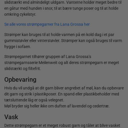
slidstærkt end almindeligt uldgarn. Vanterne holder meget bedre til
en gåtur med hunden i snor, til at bære tunge poser og til at holde
omkring cykelstyr.
Se alle vores strømpegarner fra Lana Grossa her
Strømper kan bruges til at holde varmen på en kold dag i et par
gummistøvler eller vinterstøvler. Strømper kan også bruges til varm
hygge i sofaen.
Strømpegarnet tilhører gruppen af Lana Grossa’s
strømpegarnsserie Meilenweit og alt deres strømpegarn er meget
slidstærkt og filtefrit.
Opbevaring
Hvis du vil undgå at dit garn bliver angrebet af møl, kan du opbevare
dit garn og strik i plastikposer. En spand eller plastikbeholder med
tætsluttende låg er også velegnet.
Møl bryder sig heller ikke om duften af lavendel og cedertræ.
Vask
Dette strømpegarn er et meget robust garn og tåler at blive vasket