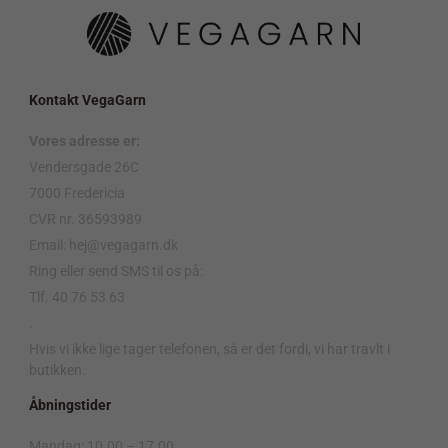
Kontakt VegaGarn
Vores adresse er:
Vendersgade 26C
7000 Fredericia
CVR nr. 36593989
Email: hej@vegagarn.dk
Ring eller send SMS til os på:
Tlf. 40 76 53 63
.
Hvis vi ikke lige tager telefonen, så er det fordi, vi har travlt i
butikken.
Åbningstider
Mandag: 10.00 – 17.00