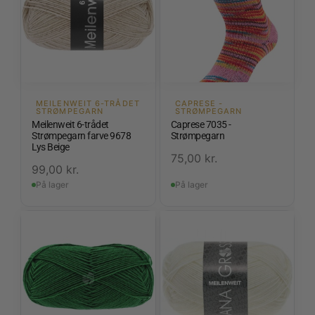
MEILENWEIT 6-TRÅDET
CAPRESE -
STRØMPEGARN
STRØMPEGARN
Meilenweit 6-trådet
Caprese 7035 -
Strømpegarn farve 9678
Strømpegarn
Lys Beige
75,00
kr.
99,00
kr.
På lager
På lager