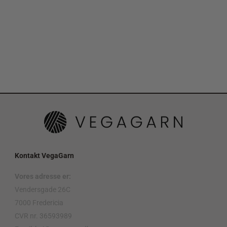
Kontakt VegaGarn
Vores adresse er:
Vendersgade 26C
7000 Fredericia
CVR nr. 36593989