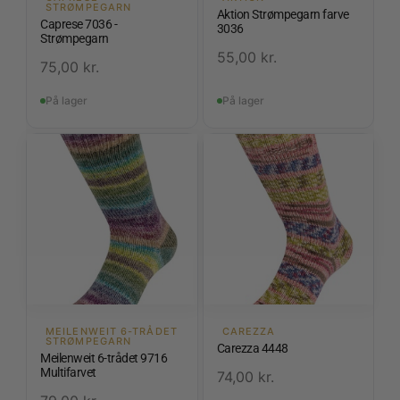
STRØMPEGARN
Aktion Strømpegarn farve
Caprese 7036 -
3036
Strømpegarn
55,00
kr.
75,00
kr.
På lager
På lager
MEILENWEIT 6-TRÅDET
CAREZZA
STRØMPEGARN
Carezza 4448
Meilenweit 6-trådet 9716
Multifarvet
74,00
kr.