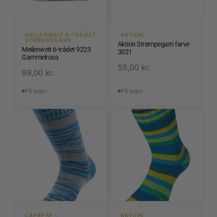
MEILENWEIT 6-TRÅDET
AKTION
STRØMPEGARN
Aktion Strømpegarn farve
Meilenweit 6-trådet 9223
3021
Gammelrosa
55,00
kr.
99,00
kr.
På lager
På lager
CAPRESE -
AKTION