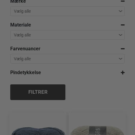
Mærke
Materiale
Farvenuancer
Pindetykkelse
2,5 mm
3,0 mm
FILTRER
3,5 mm
4,0 mm
4,5 mm