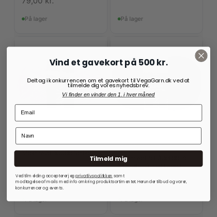
79,00
kr.
På lager
På lager
Vind et gavekort på 500 kr.
Deltag i konkurrencen om et gavekort til VegaGarn.dk ved at
tilmelde dig vores nyhedsbrev.
Vi finder en vinder den 1. i hver måned
MEILENWEIT 50
MEILENWEIT 6-TRÅDET
STRØMPEGARN
Meilenweit 50 388 Nellike
Tilmeld mig
Meilenweit 6-trådet 8816
Midnatsblå med tweed
33,00
kr.
Ved tilmelding accepterer jeg
privatlivspolitkken
samt
99,00
kr.
modtagelse af mails med info omkring produktsortimentet. Herunder tilbud og varer,
konkurrencer og events.
På lager
På lager