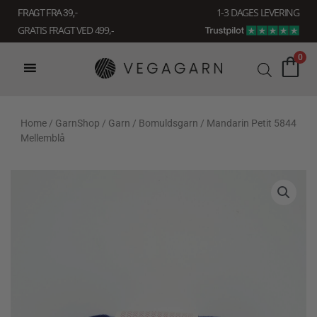
Gå
1-3 DAGES LEVERING
FRAGT FRA 39, -
til
GRATIS FRAGT VED 499,-
indholdet
0
Home
/
GarnShop
/
Garn
/
Bomuldsgarn
/ Mandarin Petit 5844
Mellemblå