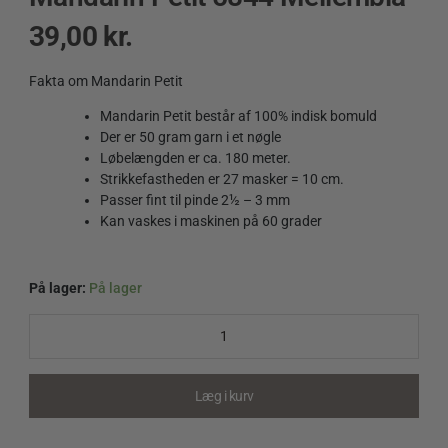
39,00
kr.
Fakta om Mandarin Petit
Mandarin Petit består af 100% indisk bomuld
Der er 50 gram garn i et nøgle
Løbelængden er ca. 180 meter.
Strikkefastheden er 27 masker = 10 cm.
Passer fint til pinde 2½ – 3 mm
Kan vaskes i maskinen på 60 grader
På lager:
På lager
Mandarin
Petit
5844
Mellemblå
quantity
Læg i kurv