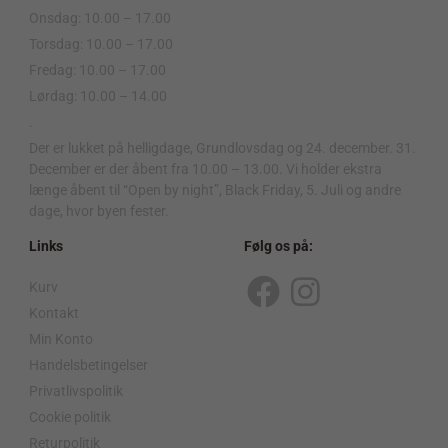
Onsdag: 10.00 – 17.00
Torsdag: 10.00 – 17.00
Fredag: 10.00 – 17.00
Lørdag: 10.00 – 14.00
.
Der er lukket på helligdage, Grundlovsdag og 24. december. 31.
December er der åbent fra 10.00 – 13.00. Vi holder ekstra
længe åbent til “Open by night”, Black Friday, 5. Juli og andre
dage, hvor byen fester.
Links
Følg os på:
Kurv
F
I
Kontakt
a
n
Min Konto
c
s
Handelsbetingelser
Privatlivspolitik
e
t
Cookie politik
b
a
Returpolitik