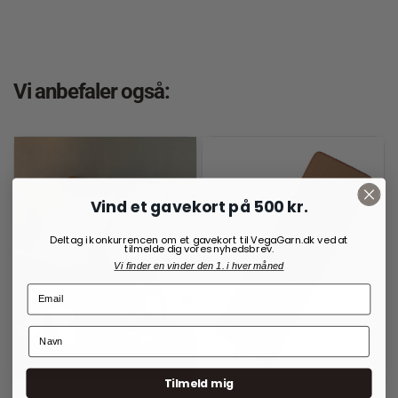
Vi anbefaler også:
Vind et gavekort på 500 kr.
Deltag i konkurrencen om et gavekort til VegaGarn.dk ved at
tilmelde dig vores nyhedsbrev.
Vi finder en vinder den 1. i hver måned
Tilmeld mig