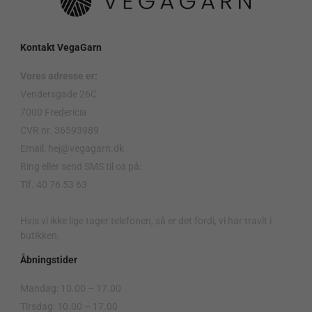
Kontakt VegaGarn
Vores adresse er:
Vendersgade 26C
7000 Fredericia
CVR nr. 36593989
Email: hej@vegagarn.dk
Ring eller send SMS til os på:
Tlf. 40 76 53 63
.
Hvis vi ikke lige tager telefonen, så er det fordi, vi har travlt i
butikken.
Åbningstider
Mandag: 10.00 – 17.00
Tirsdag: 10.00 – 17.00