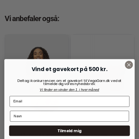
Vi anbefaler også:
Vind et gavekort på 500 kr.
Deltag i konkurrencen om et gavekort til VegaGarn.dk ved at
tilmelde dig vores nyhedsbrev.
Vi finder en vinder den 1. i hver måned
RE:DESIGNED
RE:DESIGNED
Tilmeld mig
Project 21 Walnut/Canvas
Project 13 Burned Tan/Gold