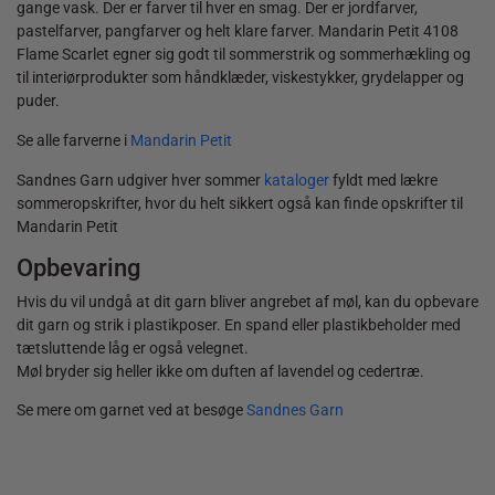
gange vask. Der er farver til hver en smag. Der er jordfarver,
pastelfarver, pangfarver og helt klare farver. Mandarin Petit 4108
Flame Scarlet egner sig godt til sommerstrik og sommerhækling og
til interiørprodukter som håndklæder, viskestykker, grydelapper og
puder.
Se alle farverne i
Mandarin Petit
Sandnes Garn udgiver hver sommer
kataloger
fyldt med lækre
sommeropskrifter, hvor du helt sikkert også kan finde opskrifter til
Mandarin Petit
Opbevaring
Hvis du vil undgå at dit garn bliver angrebet af møl, kan du opbevare
dit garn og strik i plastikposer. En spand eller plastikbeholder med
tætsluttende låg er også velegnet.
Møl bryder sig heller ikke om duften af lavendel og cedertræ.
Se mere om garnet ved at besøge
Sandnes Garn