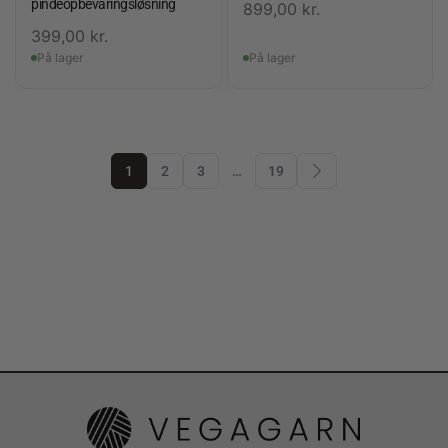
pindeopbevaringsløsning
899,00
kr.
399,00
kr.
På lager
På lager
1
2
3
…
19