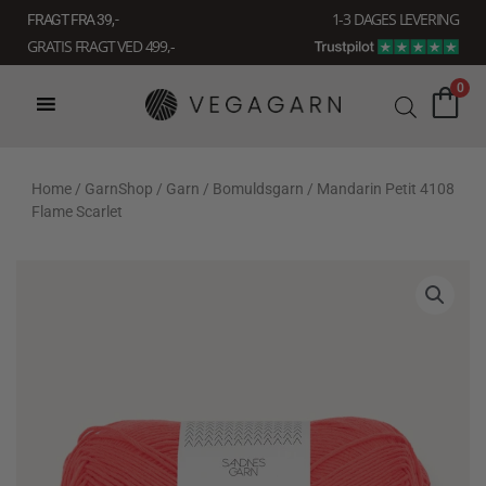
Gå
1-3 DAGES LEVERING
FRAGT FRA 39, -
til
GRATIS FRAGT VED 499,-
indholdet
0
Home
/
GarnShop
/
Garn
/
Bomuldsgarn
/ Mandarin Petit 4108
Flame Scarlet