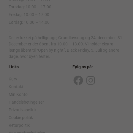
Torsdag: 10.00 – 17.00
Fredag: 10.00 – 17.00
Lørdag: 10.00 – 14.00
.
Der er lukket på helligdage, Grundlovsdag og 24. december. 31.
December er der åbent fra 10.00 – 13.00. Vi holder ekstra
længe åbent til “Open by night”, Black Friday, 5. Juli og andre
dage, hvor byen fester.
Links
Følg os på:
Kurv
F
I
Kontakt
a
n
Min Konto
c
s
Handelsbetingelser
Privatlivspolitik
e
t
Cookie politik
b
a
Returpolitik