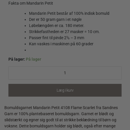
Fakta om Mandarin Petit
Mandarin Petit består af 100% indisk bomuld
Der er 50 gram garn i et nøgle
Løbelængden er ca. 180 meter.
Strikkefastheden er 27 masker = 10 cm.
Passer fint til pinde 2½ – 3 mm
Kan vaskes i maskinen på 60 grader
På lager:
På lager
Mandarin
Petit
4108
Flame
Scarlet
Læg i kurv
quantity
Bomuldsgarnet Mandarin Petit 4108 Flame Scarlet fra Sandnes
Garn er 100% plantebaseret bomuldsgarn. Garnet er blødt og
slidstærkt og egner sig godt til at strikke beklædning til børn og
voksne. Dette bomuldsgarn holder sig blødt, også efter mange