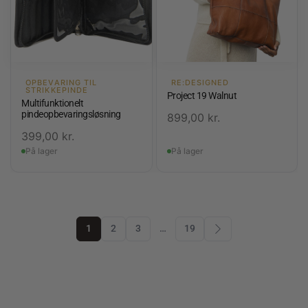
OPBEVARING TIL
RE:DESIGNED
STRIKKEPINDE
Project 19 Walnut
Multifunktionelt
pindeopbevaringsløsning
899,00
kr.
399,00
kr.
På lager
På lager
1
2
3
…
19