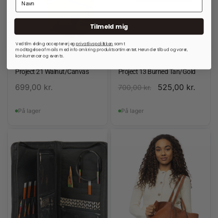
Tilmeld mig
Ved tilmelding accepterer jeg
privatlivspolitkken
samt
modtagelse af mails med info omkring produktsortimentet. Herunder tilbud og varer,
konkurrencer og events.
RE:DESIGNED
RE:DESIGNED
Project 21 Walnut/Canvas
Project 13 Burned Tan/Gold
699,00
kr.
525,00
kr.
700,00
kr.
På lager
På lager