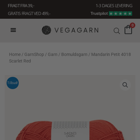
Gå
1-3 DAGES LEVERING
FRAGT FRA 39, -
til
GRATIS FRAGT VED 499,-
indholdet
0
Home
/
GarnShop
/
Garn
/
Bomuldsgarn
/ Mandarin Petit 4018
Scarlet Red
Tilbud!