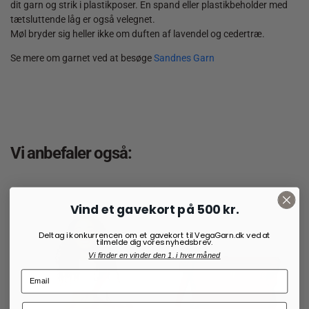
dit garn og strik i plastikposer. En spand eller plastikbeholder med
tætsluttende låg er også velegnet.
Møl bryder sig heller ikke om duften af lavendel og cedertræ.
Se mere om garnet ved at besøge
Sandnes Garn
Vi anbefaler også:
Vind et gavekort på 500 kr.
Deltag i konkurrencen om et gavekort til VegaGarn.dk ved at
tilmelde dig vores nyhedsbrev.
Vi finder en vinder den 1. i hver måned