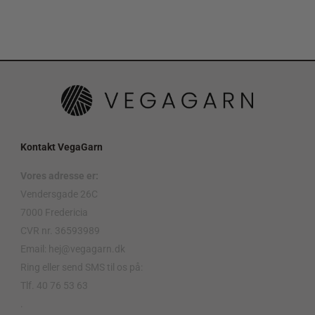
Kontakt VegaGarn
Vores adresse er:
Vendersgade 26C
7000 Fredericia
CVR nr. 36593989
Email: hej@vegagarn.dk
Ring eller send SMS til os på:
Tlf. 40 76 53 63
.