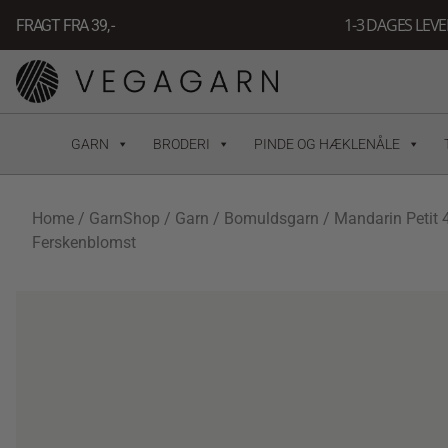
Gå
1-3 DAGES LEV
FRAGT FRA 39, -
til
indholdet
GARN
BRODERI
PINDE OG HÆKLENÅLE
Home
/
GarnShop
/
Garn
/
Bomuldsgarn
/ Mandarin Petit 
Ferskenblomst