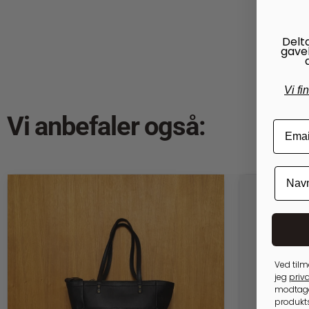
Delt
gave
Vi fi
Vi anbefaler også:
Ved tilm
jeg
priva
modtage
produkts