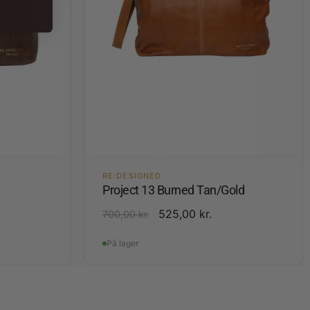
RE:DESIGNED
Project 13 Burned Tan/Gold
525,00
kr.
700,00
kr.
På lager