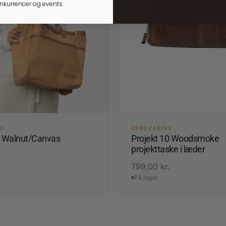
onkurrencer og events.
ED
OPBEVARING
1 Walnut/Canvas
Projekt 10 Woodsmoke
projekttaske i læder
.
799,00
kr.
På lager