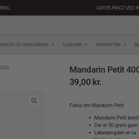
ERING
GRATIS FRAGT VED 49
TASKER OG OPBEVARING
TILBEHØR
OPSKRIFTER
B
Mandarin Petit 40
4002
39,00
kr.
Fakta om Mandarin Petit
Mandarin Petit best
Der er 50 gram garn 
Løbelængden er ca. 