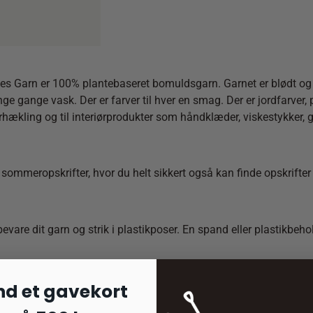
Garn er 100% plantebaseret bomuldsgarn. Garnet er blødt og slid
 gange vask. Der er farver til hver en smag. Der er jordfarver, p
ækling og til interiørprodukter som håndklæder, viskestykker, g
sommeropskrifter, hvor du helt sikkert også kan finde opskrifter 
bevare dit garn og strik i plastikposer. En spand eller plastikbeh
nd et gavekort