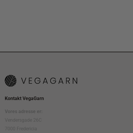
Kontakt VegaGarn
Vores adresse er:
Vendersgade 26C
7000 Fredericia