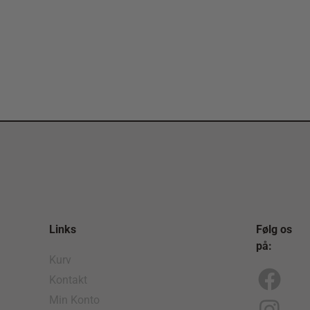
Links
Følg os
på:
Kurv
Kontakt
F
I
Min Konto