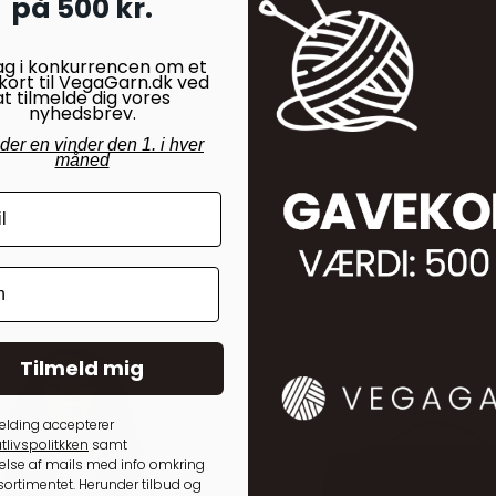
på 500 kr.
ag i konkurrencen om et
kort til VegaGarn.dk ved
at tilmelde dig vores
nyhedsbrev.
nder en vinder den 1. i hver
måned
Tilmeld mig
elding accepterer
tlivspolitkken
samt
lse af mails med info omkring
ortimentet. Herunder tilbud og