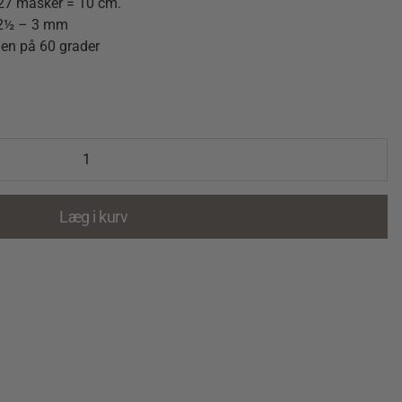
 27 masker = 10 cm.
e 2½ – 3 mm
en på 60 grader
Læg i kurv