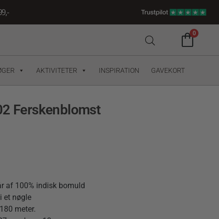
9,-
0
ØGER
AKTIVITETER
INSPIRATION
GAVEKORT
02 Ferskenblomst
år af 100% indisk bomuld
i et nøgle
180 meter.