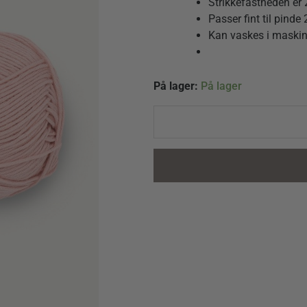
Strikkefastheden er
Passer fint til pind
Kan vaskes i maskin
Mandarin
På lager:
På lager
Petit
4002
Ferskenblomst
quantity