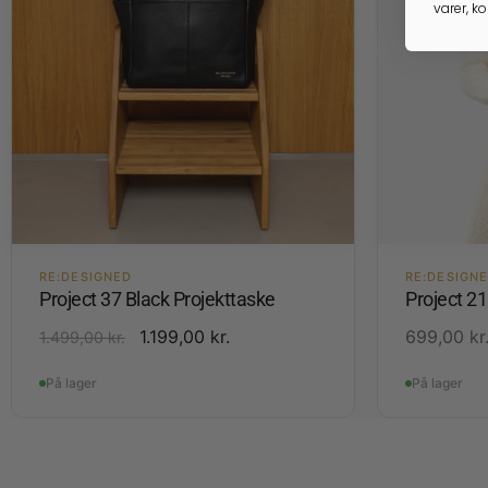
varer, k
RE:DESIGNED
RE:DESIGN
Project 37 Black Projekttaske
Project 2
1.199,00
kr.
699,00
kr
1.499,00
kr.
På lager
På lager