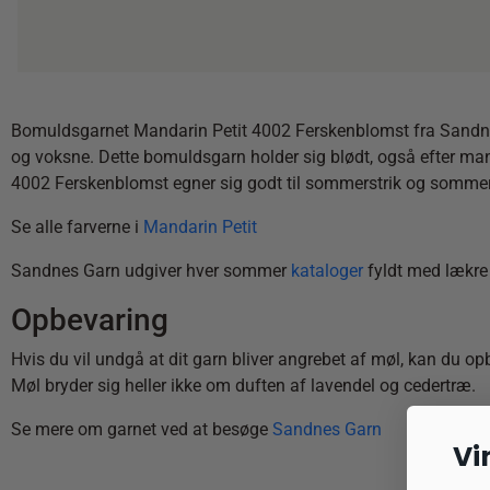
Bomuldsgarnet Mandarin Petit 4002 Ferskenblomst fra Sandnes 
og voksne. Dette bomuldsgarn holder sig blødt, også efter mange
4002 Ferskenblomst egner sig godt til sommerstrik og sommerh
Se alle farverne i
Mandarin Petit
Sandnes Garn udgiver hver sommer
kataloger
fyldt med lækre 
Opbevaring
Hvis du vil undgå at dit garn bliver angrebet af møl, kan du op
Møl bryder sig heller ikke om duften af lavendel og cedertræ.
Se mere om garnet ved at besøge
Sandnes Garn
Vi