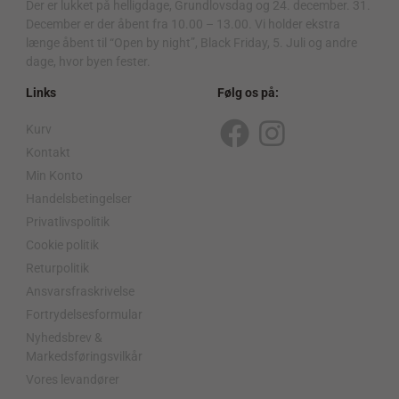
Der er lukket på helligdage, Grundlovsdag og 24. december. 31.
December er der åbent fra 10.00 – 13.00. Vi holder ekstra
længe åbent til “Open by night”, Black Friday, 5. Juli og andre
dage, hvor byen fester.
Links
Følg os på:
Kurv
F
I
Kontakt
a
n
Min Konto
c
s
Handelsbetingelser
Privatlivspolitik
e
t
Cookie politik
b
a
Returpolitik
o
g
Ansvarsfraskrivelse
o
r
Fortrydelsesformular
Nyhedsbrev &
k
a
Markedsføringsvilkår
m
Vores levandører