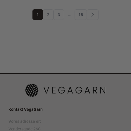
1
2
3
…
18
Kontakt VegaGarn
Vores adresse er:
Vendersgade 26C