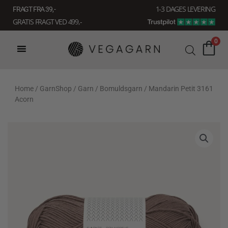
Gå
1-3 DAGES LEVERING
FRAGT FRA 39, -
til
GRATIS FRAGT VED 499,-
indholdet
0
Home
/
GarnShop
/
Garn
/
Bomuldsgarn
/ Mandarin Petit 3161
Acorn