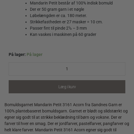
Mandarin Petit består af 100% indisk bomuld
Der er 50 gram garn i et nøgle
Løbelængden er ca. 180 meter.
Strikkefastheden er 27 masker = 10 cm.
Passer fint til pinde 2½ – 3 mm
Kan vaskes i maskinen på 60 grader
På lager:
På lager
Mandarin
Petit
3161
Acorn
quantity
Læg i kurv
Bomuldsgarnet Mandarin Petit 3161 Acorn fra Sandnes Garn er
100% plantebaseret bomuldsgarn. Garnet er blødt og slidstærkt og
egner sig godt til at strikke beklædning til børn og voksne. Der er
farver til hver en smag. Der er jordfarver, pastelfarver, pangfarver og
helt klare farver. Mandarin Petit 3161 Acorn egner sig godt til