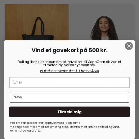
Vind et gavekort på 500 kr.
Deltag i konkurrencen om et gavekort til VegaGarn.dk ved at
tilmelde dig vores nyhedsbrev.
Vi finder en vinder den 1. i hver måned
RE:DESIGNED
RE:DESIGNED
Project 37 Black Projekttaske
Project 21 Walnut/Canvas
Tilmeld mig
699,00
kr.
1.499,00
kr.
1.199,00
kr.
Ved tilmelding accepterer jeg
privatlivspolitkken
samt
På lager
På lager
modtagelse af mails med info omkring produktsortimentet. Herunder tilbud og varer,
konkurrencer og events.