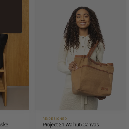
RE:DESIGNED
aske
Project 21 Walnut/Canvas