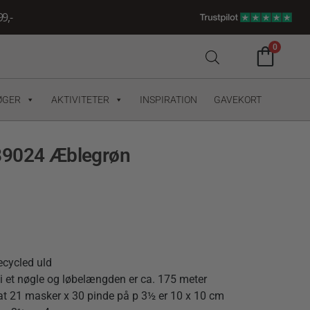
9,-
0
ØGER
AKTIVITETER
INSPIRATION
GAVEKORT
89024 Æblegrøn
ecycled uld
i et nøgle og løbelængden er ca. 175 meter
at 21 masker x 30 pinde på p 3½ er 10 x 10 cm