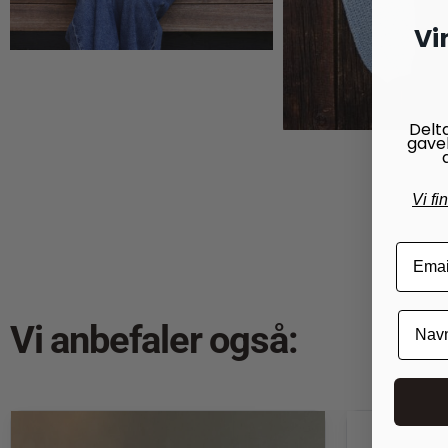
Vi
Delt
gave
25,00
kr.
Vi fi
Vi anbefaler også: