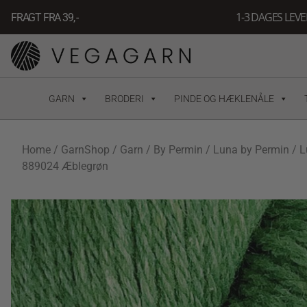
Gå
1-3 DAGES LEV
FRAGT FRA 39, -
til
indholdet
GARN
BRODERI
PINDE OG HÆKLENÅLE
Home
/
GarnShop
/
Garn
/
By Permin
/
Luna by Permin
/ L
889024 Æblegrøn