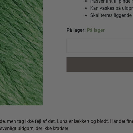
Passer fint til pind
Kan vaskes på uldp
Skal tørres liggende
Luna
På lager:
På lager
By
Permin
889024
Æblegrøn
quantity
 men tag ikke fejl af det. Luna er lækkert og blødt. Har det fine
svenligt uldgarn, der ikke kradser