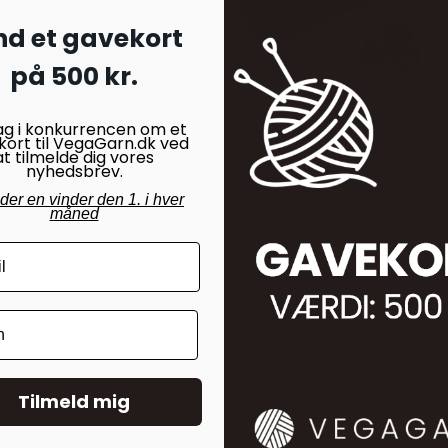
nd et gavekort
på 500 kr.
35,00
kr.
ag i konkurrencen om et
kort til VegaGarn.dk ved
at tilmelde dig vores
nyhedsbrev.
25,00
kr.
nder en vinder den 1. i hver
måned
Tilmeld mig