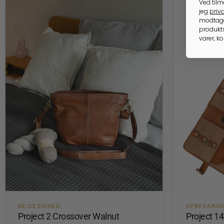
Ved tilm
jeg
priva
modtage
produkts
varer, k
RE:DESIGNED
OPBEVARIN
Project 2 Crossover Walnut
Project 1