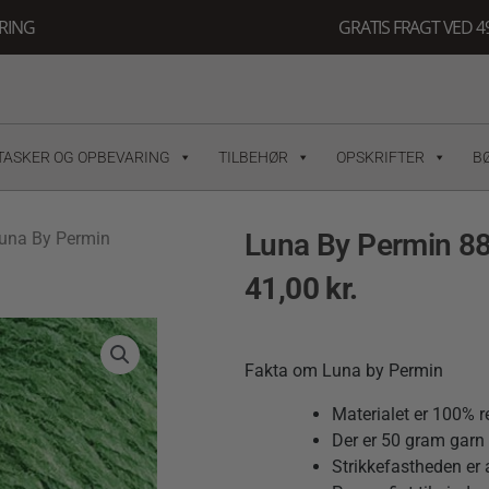
ERING
GRATIS FRAGT VED 49
TASKER OG OPBEVARING
TILBEHØR
OPSKRIFTER
B
Luna By Permin 8
una By Permin
41,00
kr.
Fakta om Luna by Permin
Materialet er 100% r
Der er 50 gram garn 
Strikkefastheden er 