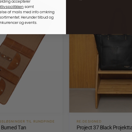
elding accepterer
tlivspolitkken
samt
lse af mails med info omkring
ortimentet. Herunder tilbud og
onkurrencer og events.
GSLØSNINGER TIL RUNDPINDE
RE:DESIGNED
4 Burned Tan
Project 37 Black Projektt