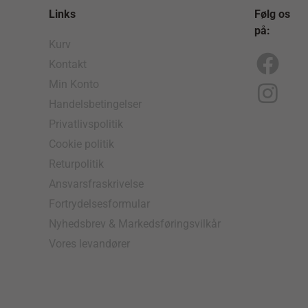
Links
Følg os
på:
Kurv
Kontakt
F
I
Min Konto
a
n
Handelsbetingelser
c
s
Privatlivspolitik
e
t
Cookie politik
b
a
Returpolitik
o
g
Ansvarsfraskrivelse
Fortrydelsesformular
o
r
Nyhedsbrev & Markedsføringsvilkår
k
a
Vores levandører
m