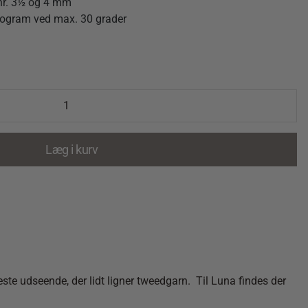
e nr. 3½ og 4 mm
rogram ved max. 30 grader
Læg i kurv
ste udseende, der lidt ligner tweedgarn. Til Luna findes der