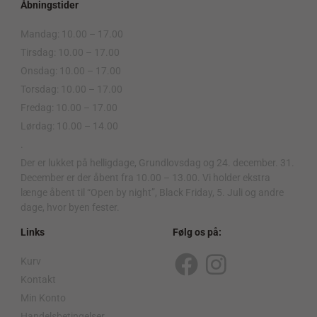
Åbningstider
Mandag: 10.00 – 17.00
Tirsdag: 10.00 – 17.00
Onsdag: 10.00 – 17.00
Torsdag: 10.00 – 17.00
Fredag: 10.00 – 17.00
Lørdag: 10.00 – 14.00
.
Der er lukket på helligdage, Grundlovsdag og 24. december. 31.
December er der åbent fra 10.00 – 13.00. Vi holder ekstra
længe åbent til “Open by night”, Black Friday, 5. Juli og andre
dage, hvor byen fester.
Links
Følg os på:
Kurv
F
I
Kontakt
a
n
Min Konto
Handelsbetingelser