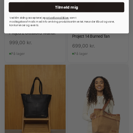
Tilmeld mig
Ved tilmelding accepterer jeg
privatlivspolitkken
samt
modtagelse af mails med info omkring produktsortimentet. Herunder tilbud og varer,
konkurrencer og events.
RE:DESIGNED
OPBEVARINGSLØSNINGER
TIL RUNDPINDE
Project 2 Crossover Walnut
Project 14 Burned Tan
999,00
kr.
699,00
kr.
På lager
På lager