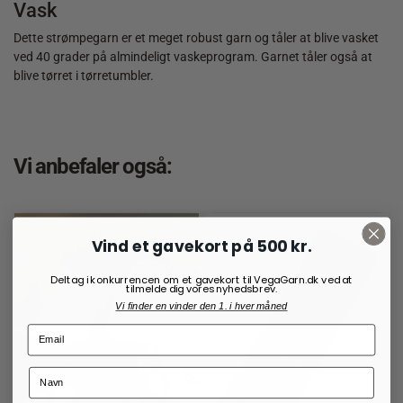
Vask
Dette strømpegarn er et meget robust garn og tåler at blive vasket
ved 40 grader på almindeligt vaskeprogram. Garnet tåler også at
blive tørret i tørretumbler.
Vi anbefaler også:
Vind et gavekort på 500 kr.
Deltag i konkurrencen om et gavekort til VegaGarn.dk ved at
tilmelde dig vores nyhedsbrev.
Vi finder en vinder den 1. i hver måned