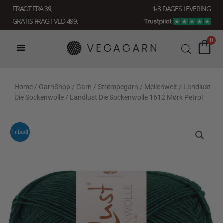
Gå
1-3 DAGES LEVERING
FRAGT FRA 39, -
til
GRATIS FRAGT VED 499,-
indholdet
0
Home
/
GarnShop
/
Garn
/
Strømpegarn
/
Meilenweit
/
Landlust
Die Sockenwolle
/ Landlust Die Sockenwolle 1612 Mørk Petrol
Tilbud!