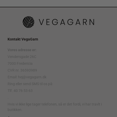
Kontakt VegaGarn
Vores adresse er:
Vendersgade 26C
7000 Fredericia
CVR nr. 36593989
Email: hej@vegagarn.dk
Ring eller send SMS til os på:
Tlf. 40 76 53 63
.
Hvis vi ikke lige tager telefonen, så er det fordi, vi har travlt i
butikken.