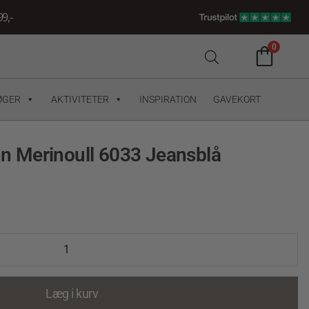
9,-
0
ØGER
AKTIVITETER
INSPIRATION
GAVEKORT
 Merinoull 6033 Jeansblå
Læg i kurv