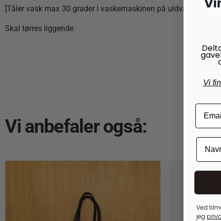
Vi
]Tåler vask max 30 grader i vaskemaskinen på uldvaskeprogr
Skal tørres liggende
Delt
gave
Vi fi
Vi anbefaler også:
Ved tilm
jeg
priva