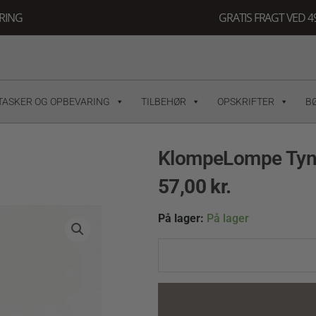
ERING
GRATIS FRAGT VED 49
TASKER OG OPBEVARING
TILBEHØR
OPSKRIFTER
B
KlompeLompe Tynn
57,00
kr.
KlompeLompe
På lager:
På lager
Tynn
Merinoull
6033
Jeansblå
quantity