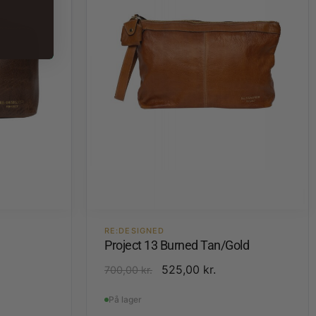
RE:DESIGNED
Project 13 Burned Tan/Gold
525,00
kr.
700,00
kr.
På lager