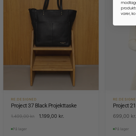
modtage
produkts
varer, k
RE:DESIGNED
RE:DESIGN
Project 37 Black Projekttaske
Project 2
1.199,00
kr.
699,00
kr
1.499,00
kr.
På lager
På lager