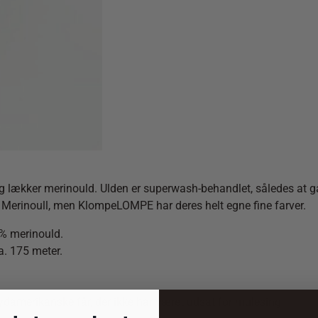
er merinould. Ulden er superwash-behandlet, således at garnet 
rinoull, men KlompeLOMPE har deres helt egne fine farver.
 merinould.
a. 175 meter.
ydamerikanske får, der ikke har været udsat for mulesing