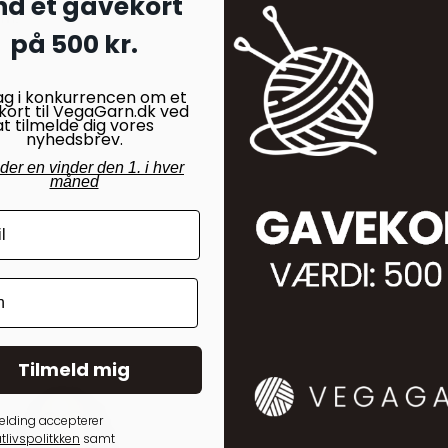
nd et gavekort
am.
på 500 kr.
ag i konkurrencen om et
kort til VegaGarn.dk ved
at tilmelde dig vores
nyhedsbrev.
nder en vinder den 1. i hver
måned
Tilmeld mig
elding accepterer
tlivspolitkken
samt