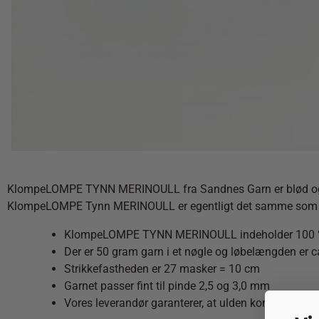
KlompeLOMPE TYNN MERINOULL fra Sandnes Garn er blød og lækk
KlompeLOMPE Tynn MERINOULL er egentligt det samme som Me
KlompeLOMPE TYNN MERINOULL indeholder 100 %
Der er 50 gram garn i et nøgle og løbelængden er c
Strikkefastheden er 27 masker = 10 cm
Garnet passer fint til pinde 2,5 og 3,0 mm
Vores leverandør garanterer, at ulden kommer fra s