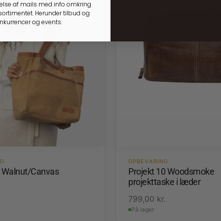
lse af mails med info omkring
ortimentet. Herunder tilbud og
onkurrencer og events.
ED
OPBEVARING
1 Walnut/Canvas
Projekt 10 Woodsmoke
projekttaske i læder
.
799,00
kr.
På lager