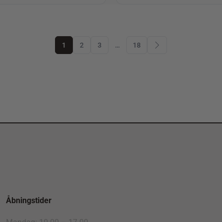
1
2
3
…
18
Åbningstider