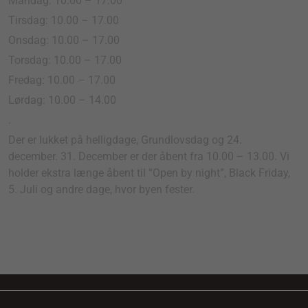
Mandag: 10.00 – 17.00
Tirsdag: 10.00 – 17.00
Onsdag: 10.00 – 17.00
Torsdag: 10.00 – 17.00
Fredag: 10.00 – 17.00
Lørdag: 10.00 – 14.00
.
Der er lukket på helligdage, Grundlovsdag og 24.
december. 31. December er der åbent fra 10.00 – 13.00. Vi
holder ekstra længe åbent til “Open by night”, Black Friday,
5. Juli og andre dage, hvor byen fester.