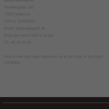
Vores adresse er:
Vendersgade 26C
7000 Fredericia
CVR nr. 36593989
Email: hej@vegagarn.dk
Ring eller send SMS til os på:
Tlf. 40 76 53 63
.
Hvis vi ikke lige tager telefonen, så er det fordi, vi har travlt
i butikken.