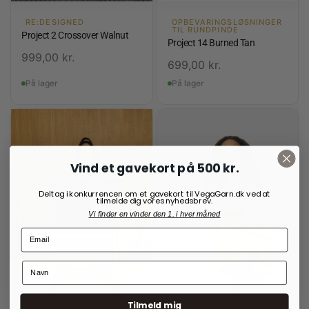
RE:DESIGNED
OPBEVARINGSLØSNINGER
TIL RUNDPINDE
Project 2 Crossover Walnut
Project 14 Burned Tan
999,00
kr.
699,00
kr.
På lager
På lager
Vind et gavekort på 500 kr.
Deltag i konkurrencen om et gavekort til VegaGarn.dk ved at
tilmelde dig vores nyhedsbrev.
Vi finder en vinder den 1. i hver måned
Tilmeld mig