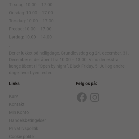
Tirsdag: 10.00 – 17.00
Onsdag: 10.00 – 17.00
Torsdag: 10.00 – 17.00
Fredag: 10.00 – 17.00
Lørdag: 10.00 – 14.00
.
Der er lukket på helligdage, Grundlovsdag og 24. december. 31.
December er der åbent fra 10.00 – 13.00. Vi holder ekstra
længe åbent til “Open by night”, Black Friday, 5. Juli og andre
dage, hvor byen fester.
Links
Følg os på:
Kurv
F
I
Kontakt
a
n
Min Konto
c
s
Handelsbetingelser
Privatlivspolitik
e
t
Cookie politik