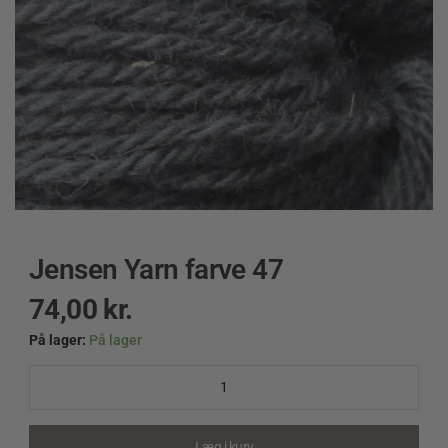
Jensen Yarn farve 47
74,00
kr.
På lager:
På lager
Jensen
Yarn
farve
47
quantity
Læg i kurv