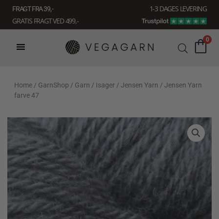
Gå
1-3 DAGES LEVERING
FRAGT FRA 39, -
til
GRATIS FRAGT VED 499,-
indholdet
0
Home
/
GarnShop
/
Garn
/
Isager
/
Jensen Yarn
/ Jensen Yarn
farve 47