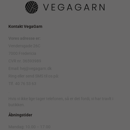
Kontakt VegaGarn
Vores adresse er:
Vendersgade 26C
7000 Fredericia
CVR nr. 36593989
Email: hej@vegagarn.dk
Ring eller send SMS til os på:
Tlf. 40 76 53 63
.
Hvis vi ikke lige tager telefonen, så er det fordi, vi har travlt i
butikken.
Åbningstider
Mandag: 10.00 – 17.00