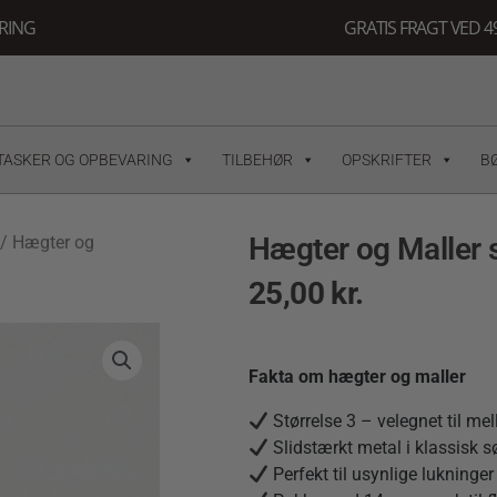
ERING
GRATIS FRAGT VED 49
TASKER OG OPBEVARING
TILBEHØR
OPSKRIFTER
B
Hægter og Maller s
/ Hægter og
25,00
kr.
Fakta om hægter og maller
Størrelse 3 – velegnet til mell
Slidstærkt metal i klassisk s
Perfekt til usynlige lukninger 