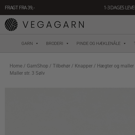
Gå
1-3 DAGES LEV
FRAGT FRA 39, -
til
indholdet
GARN
BRODERI
PINDE OG HÆKLENÅLE
Home
/
GarnShop
/
Tilbehør
/
Knapper
/
Hægter og maller
Maller str. 3 Sølv