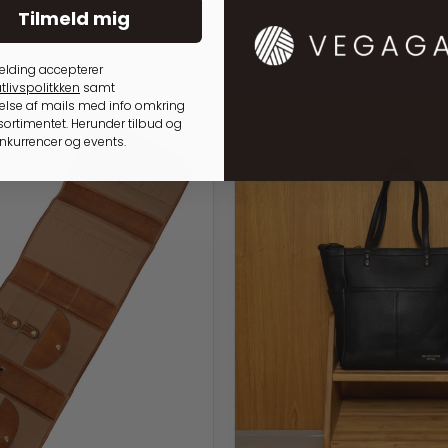
Tilmeld mig
elding accepterer
tlivspolitkken
samt
lse af mails med info omkring
ortimentet. Herunder tilbud og
onkurrencer og events.