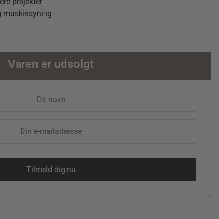
ere projekter
og maskinsyning
Varen er udsolgt