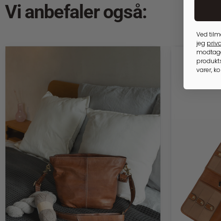
Vi anbefaler også:
Ved tilm
jeg
priva
modtage
produkts
varer, k