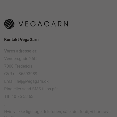
Kontakt VegaGarn
Vores adresse er:
Vendersgade 26C
7000 Fredericia
CVR nr. 36593989
Email: hej@vegagarn.dk
Ring eller send SMS til os på:
Tlf. 40 76 53 63
.
Hvis vi ikke lige tager telefonen, så er det fordi, vi har travlt