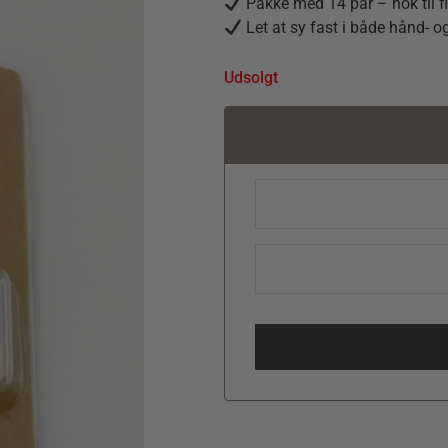
Pakke med 14 par – nok til fl
Let at sy fast i både hånd- 
Udsolgt