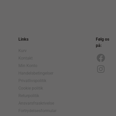
Links
Følg os
på:
Kurv
Kontakt
F
I
Min Konto
a
n
Handelsbetingelser
c
s
Privatlivspolitik
e
t
Cookie politik
b
a
Returpolitik
o
g
Ansvarsfraskrivelse
Fortrydelsesformular
o
r