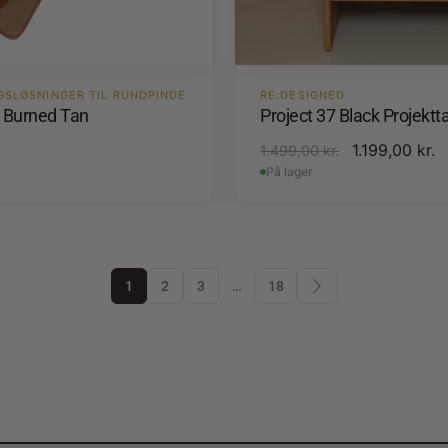
GSLØSNINGER TIL RUNDPINDE
RE:DESIGNED
4 Burned Tan
Project 37 Black Projektt
.
1.199,00
kr.
1.499,00
kr.
På lager
1
2
3
…
18