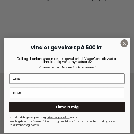
Vind et gavekort på 500 kr.
Deltag i konkurrencen om et gavekort til VegaGarn.dk ved at
tilmelde dig vores nyhedsbrev.
Vi finder en vinder den 1. i hver måned
Tilmeld mig
Kontakt VegaGarn
Ved tilmelding accepterer jeg
privatlivspolitkken
samt
modtagelse af mails med info omkring produktsortimentet. Herunder tilbud og varer,
Vores adresse er:
konkurrencer og events.
Vendersgade 26C