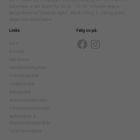
December er der åbent fra 10.00 – 13.00. Vi holder ekstra
længe åbent til “Open by night”, Black Friday, 5. Juli og andre
dage, hvor byen fester.
Links
Følg os på:
Kurv
F
I
Kontakt
a
n
Min Konto
c
s
Handelsbetingelser
Privatlivspolitik
e
t
Cookie politik
b
a
Returpolitik
o
g
Ansvarsfraskrivelse
o
r
Fortrydelsesformular
Nyhedsbrev &
k
a
Markedsføringsvilkår
m
Vores levandører