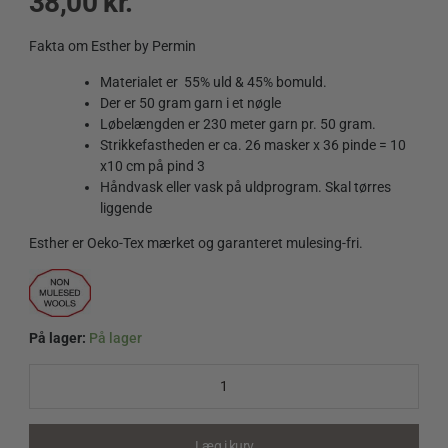
38,00
kr.
Fakta om Esther by Permin
Materialet er 55% uld & 45% bomuld.
Der er 50 gram garn i et nøgle
Løbelængden er 230 meter garn pr. 50 gram.
Strikkefastheden er ca. 26 masker x 36 pinde = 10
x10 cm på pind 3
Håndvask eller vask på uldprogram. Skal tørres
liggende
Esther er Oeko-Tex mærket og garanteret mulesing-fri.
På lager:
På lager
Esther
by
Permin
883462
Efterårsbær
Læg i kurv