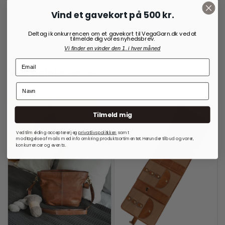
35,00
kr.
Vind et gavekort på 500 kr.
Deltag i konkurrencen om et gavekort til VegaGarn.dk ved at
tilmelde dig vores nyhedsbrev.
Vi finder en vinder den 1. i hver måned
Vi anbefaler også:
Tilmeld mig
Ved tilmelding accepterer jeg
privatlivspolitkken
samt
modtagelse af mails med info omkring produktsortimentet. Herunder tilbud og varer,
konkurrencer og events.