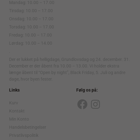
Mandag: 10.00 – 17.00
Tirsdag: 10.00 – 17.00
Onsdag: 10.00 – 17.00
Torsdag: 10.00 – 17.00
Fredag: 10.00 – 17.00
Lørdag: 10.00 – 14.00
.
Der er lukket på helligdage, Grundlovsdag og 24. december. 31.
December er der åbent fra 10.00 – 13.00. Vi holder ekstra
længe åbent til “Open by night”, Black Friday, 5. Juli og andre
dage, hvor byen fester.
Links
Følg os på:
Kurv
F
I
Kontakt
a
n
Min Konto
c
s
Handelsbetingelser
Privatlivspolitik
e
t