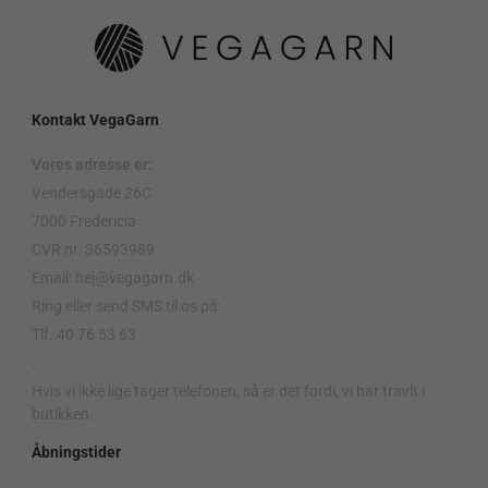
Kontakt VegaGarn
Vores adresse er:
Vendersgade 26C
7000 Fredericia
CVR nr. 36593989
Email: hej@vegagarn.dk
Ring eller send SMS til os på:
Tlf. 40 76 53 63
.
Hvis vi ikke lige tager telefonen, så er det fordi, vi har travlt i
butikken.
Åbningstider