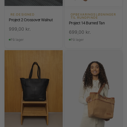
RE:DESIGNED
OPBEVARINGSLØSNINGER
TIL RUNDPINDE
Project 2 Crossover Walnut
Project 14 Burned Tan
999,00
kr.
699,00
kr.
På lager
På lager