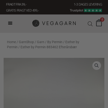
Gå
1-3 DAGES LEVERING
FRAGT FRA 39, -
til
GRATIS FRAGT VED 499,-
indholdet
0
Home
/
GarnShop
/
Garn
/
By Permin
/
Esther by
Permin
/ Esther by Permin 883462 Efterårsbær