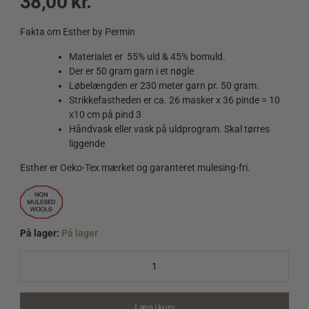
38,00
kr.
Fakta om Esther by Permin
Materialet er 55% uld & 45% bomuld.
Der er 50 gram garn i et nøgle
Løbelængden er 230 meter garn pr. 50 gram.
Strikkefastheden er ca. 26 masker x 36 pinde = 10
x10 cm på pind 3
Håndvask eller vask på uldprogram. Skal tørres
liggende
Esther er Oeko-Tex mærket og garanteret mulesing-fri.
På lager:
På lager
Esther
by
Permin
883459
Mulberry
Læg i kurv