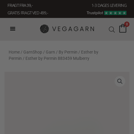
Gå
1-3 DAGES LEVERING
FRAGT FRA 39, -
til
GRATIS FRAGT VED 499,-
indholdet
0
Home
/
GarnShop
/
Garn
/
By Permin
/
Esther by
Permin
/ Esther by Permin 883459 Mulberry