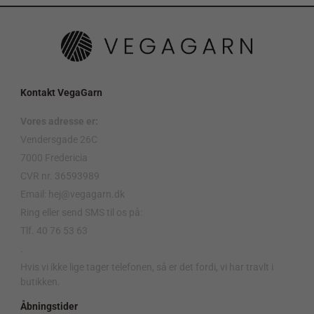
Kontakt VegaGarn
Vores adresse er:
Vendersgade 26C
7000 Fredericia
CVR nr. 36593989
Email: hej@vegagarn.dk
Ring eller send SMS til os på:
Tlf. 40 76 53 63
.
Hvis vi ikke lige tager telefonen, så er det fordi, vi har travlt i
butikken.
Åbningstider