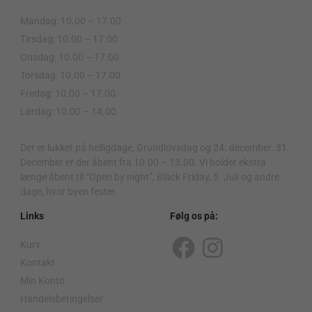
Mandag: 10.00 – 17.00
Tirsdag: 10.00 – 17.00
Onsdag: 10.00 – 17.00
Torsdag: 10.00 – 17.00
Fredag: 10.00 – 17.00
Lørdag: 10.00 – 14.00
.
Der er lukket på helligdage, Grundlovsdag og 24. december. 31.
December er der åbent fra 10.00 – 13.00. Vi holder ekstra
længe åbent til “Open by night”, Black Friday, 5. Juli og andre
dage, hvor byen fester.
Links
Følg os på:
Kurv
F
I
Kontakt
a
n
Min Konto
c
s
Handelsbetingelser