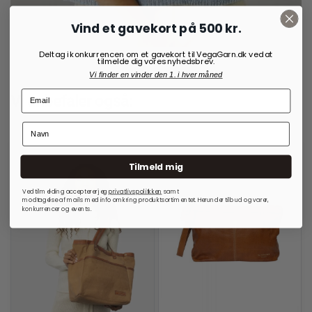
Vind et gavekort på 500 kr.
Deltag i konkurrencen om et gavekort til VegaGarn.dk ved at
tilmelde dig vores nyhedsbrev.
Vi finder en vinder den 1. i hver måned
35,00
kr.
Vi anbefaler også:
Tilmeld mig
Ved tilmelding accepterer jeg
privatlivspolitkken
samt
modtagelse af mails med info omkring produktsortimentet. Herunder tilbud og varer,
konkurrencer og events.