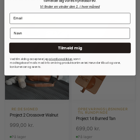
tilmelde dig vores nyhedsbrev.
Vi finder en vinder den 1. i hver måned
Tilmeld mig
Ved tilmelding accepterer jeg
privatlivspolitkken
samt
modtagelse af mails med info omkring produktsortimentet. Herunder tilbud og varer,
konkurrencer og events.
RE:DESIGNED
OPBEVARINGSLØSNINGER
TIL RUNDPINDE
Project 2 Crossover Walnut
Project 14 Burned Tan
999,00
kr.
699,00
kr.
På lager
På lager