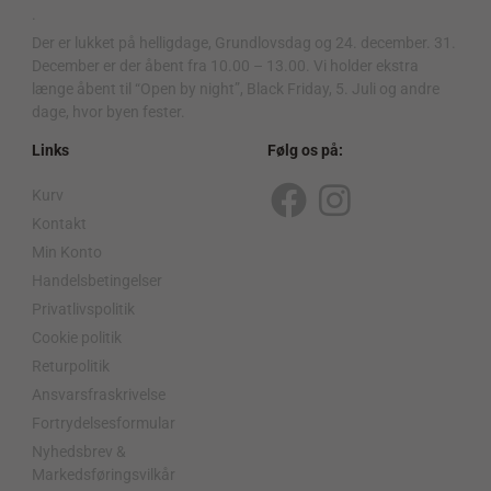
.
Der er lukket på helligdage, Grundlovsdag og 24. december. 31.
December er der åbent fra 10.00 – 13.00. Vi holder ekstra
længe åbent til “Open by night”, Black Friday, 5. Juli og andre
dage, hvor byen fester.
Links
Følg os på:
Kurv
F
I
Kontakt
a
n
Min Konto
c
s
Handelsbetingelser
Privatlivspolitik
e
t
Cookie politik
b
a
Returpolitik
o
g
Ansvarsfraskrivelse
o
r
Fortrydelsesformular
Nyhedsbrev &
k
a
Markedsføringsvilkår