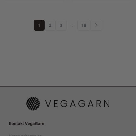
1
2
3
…
18
Kontakt VegaGarn