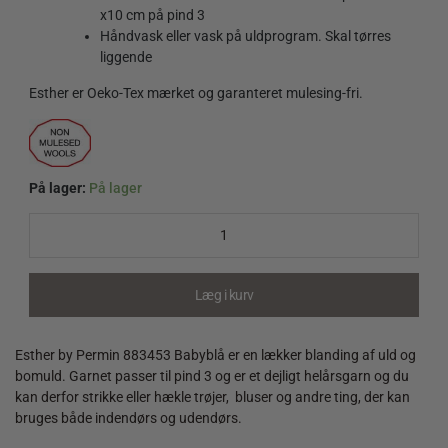
x10 cm på pind 3
Håndvask eller vask på uldprogram. Skal tørres
liggende
Esther er Oeko-Tex mærket og garanteret mulesing-fri.
På lager:
På lager
Esther
by
Permin
883453
Babyblå
Læg i kurv
quantity
Esther by Permin 883453 Babyblå er en lækker blanding af uld og
bomuld. Garnet passer til pind 3 og er et dejligt helårsgarn og du
kan derfor strikke eller hækle trøjer, bluser og andre ting, der kan
bruges både indendørs og udendørs.