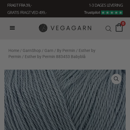
Gå
1-3 DAGES LEVERING
FRAGT FRA 39, -
til
GRATIS FRAGT VED 499,-
indholdet
0
Home
/
GarnShop
/
Garn
/
By Permin
/
Esther by
Permin
/ Esther by Permin 883453 Babyblå