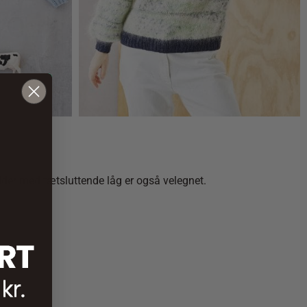
25,00
kr.
older med tætsluttende låg er også velegnet.