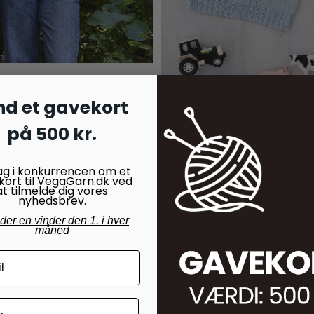
nd et gavekort
5,00
kr.
på 500 kr.
35,00
kr.
ag i konkurrencen om et
kort til VegaGarn.dk ved
bevare dit garn og strik i plastikposer. En spand eller plastikbeh
at tilmelde dig vores
nyhedsbrev.
nder en vinder den 1. i hver
måned
fri.