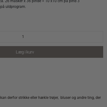
 ca. 26 masker x 36 pinde = 10 x10 cm på pind 3
 på uldprogram.
Læg i kurv
n derfor strikke eller hækle trøjer, bluser og andre ting, der