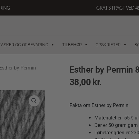
ERING
GRATIS FRAGT VED 49
TASKER OG OPBEVARING
TILBEHØR
OPSKRIFTER
B
Esther by Permin 
Esther by Permin
38,00
kr.
Fakta om Esther by Permin
Materialet er 55% u
Der er 50 gram garn 
Løbelængden er 230 