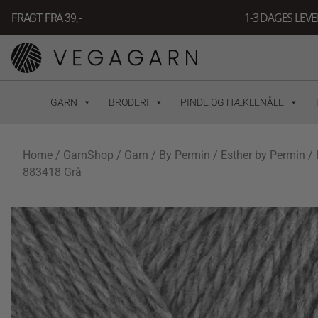
Gå
1-3 DAGES LEV
FRAGT FRA 39, -
til
indholdet
GARN
BRODERI
PINDE OG HÆKLENÅLE
Home
/
GarnShop
/
Garn
/
By Permin
/
Esther by Permin
/ 
883418 Grå