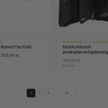
ED
OPBEVARING TIL STRIKKEPIN
3 Burned Tan/Gold
Multifunktionelt
pindeopbevaringsløsning
525,00
kr.
399,00
kr.
På lager
1
2
3
…
19