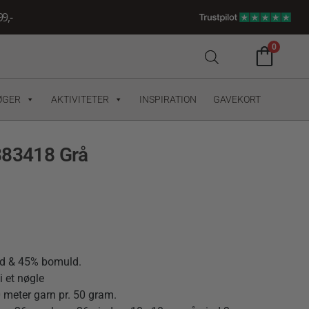
9,-
0
ØGER
AKTIVITETER
INSPIRATION
GAVEKORT
883418 Grå
ld & 45% bomuld.
i et nøgle
meter garn pr. 50 gram.