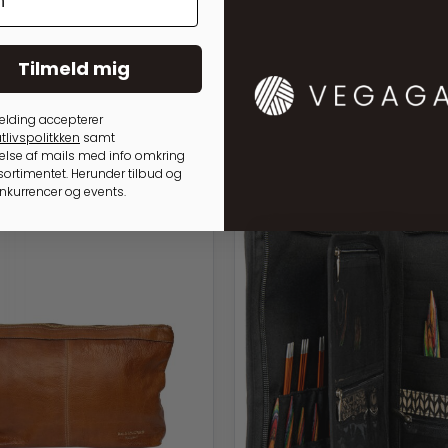
Tilmeld mig
elding accepterer
tlivspolitkken
samt
lse af mails med info omkring
ortimentet. Herunder tilbud og
onkurrencer og events.