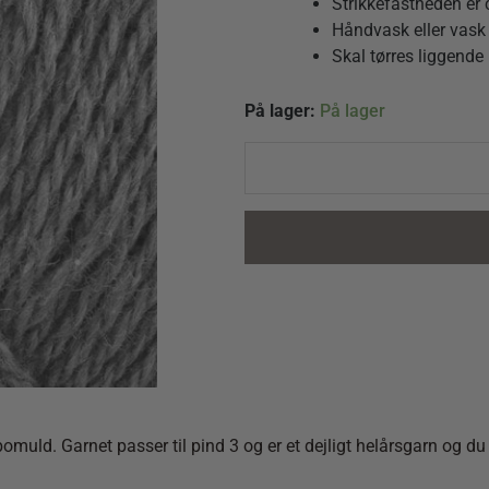
Strikkefastheden er
Håndvask eller vask
Skal tørres liggende
Esther
På lager:
På lager
by
Permin
883418
Grå
quantity
uld. Garnet passer til pind 3 og er et dejligt helårsgarn og du ka