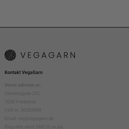
Kontakt VegaGarn
Vores adresse er:
Vendersgade 26C
7000 Fredericia
CVR nr. 36593989
Email: hej@vegagarn.dk
Ring eller send SMS til os på: