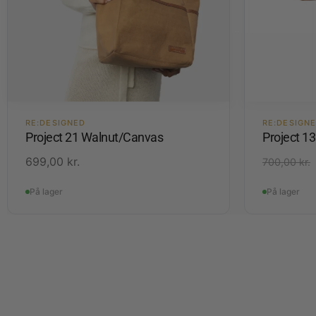
RE:DESIGNED
RE:DESIGN
Project 21 Walnut/Canvas
Project 1
699,00
kr.
700,00
kr.
På lager
På lager