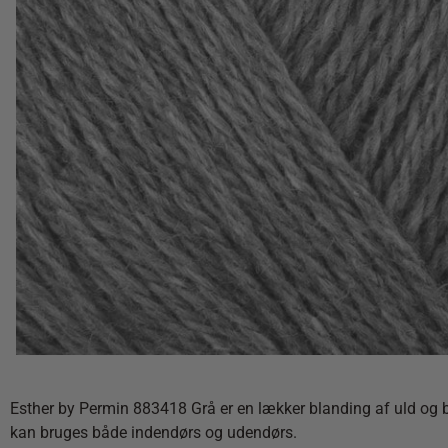
Esther by Permin 883418 Grå er en lækker blanding af uld og bom
kan bruges både indendørs og udendørs.