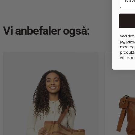
Vi anbefaler også:
Ved tilm
jeg
priva
modtage
produkts
varer, k