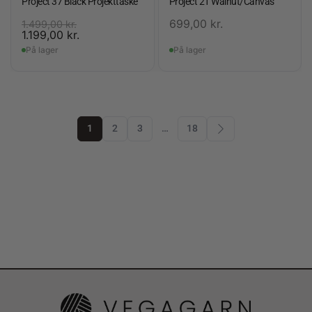
Project 37 Black Projekttaske
Project 21 Walnut/Canvas
699,00
kr.
1.499,00
kr.
1.199,00
kr.
På lager
På lager
1
2
3
…
18