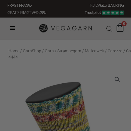
Gå
1-3 DAGES LEVERING
FRAGT FRA 39, -
til
GRATIS FRAGT VED 499,-
indholdet
0
Home
/
GarnShop
/
Garn
/
Strømpegarn
/
Meilenweit
/
Carezza
/ Ca
4444