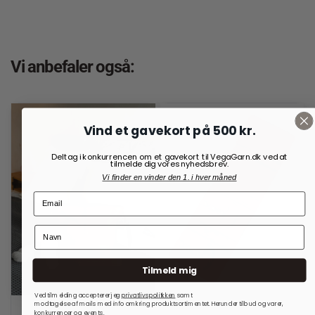
Vi anbefaler også:
Vind et gavekort på 500 kr.
Deltag i konkurrencen om et gavekort til VegaGarn.dk ved at
tilmelde dig vores nyhedsbrev.
Vi finder en vinder den 1. i hver måned
Tilmeld mig
Ved tilmelding accepterer jeg
privatlivspolitkken
samt
modtagelse af mails med info omkring produktsortimentet. Herunder tilbud og varer,
konkurrencer og events.