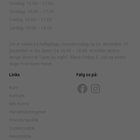
Onsdag: 10.00 – 17.00
Torsdag: 10.00 – 17.00
Fredag: 10.00 – 17.00
Lørdag: 10.00 – 14.00
.
Der er lukket på helligdage, Grundlovsdag og 24. december. 31.
December er der åbent fra 10.00 – 13.00. Vi holder ekstra
længe åbent til “Open by night”, Black Friday, 5. Juli og andre
dage, hvor byen fester.
Links
Følg os på:
Kurv
F
I
Kontakt
a
n
Min Konto
c
s
Handelsbetingelser
Privatlivspolitik
e
t
Cookie politik
b
a
Returpolitik