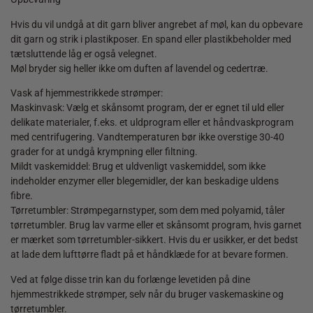
Hvis du vil undgå at dit garn bliver angrebet af møl, kan du opbevare
dit garn og strik i plastikposer. En spand eller plastikbeholder med
tætsluttende låg er også velegnet.
Møl bryder sig heller ikke om duften af lavendel og cedertræ.
Vask af hjemmestrikkede strømper:
Maskinvask: Vælg et skånsomt program, der er egnet til uld eller
delikate materialer, f.eks. et uldprogram eller et håndvaskprogram
med centrifugering. Vandtemperaturen bør ikke overstige 30-40
grader for at undgå krympning eller filtning.
Mildt vaskemiddel: Brug et uldvenligt vaskemiddel, som ikke
indeholder enzymer eller blegemidler, der kan beskadige uldens
fibre.
Tørretumbler: Strømpegarnstyper, som dem med polyamid, tåler
tørretumbler. Brug lav varme eller et skånsomt program, hvis garnet
er mærket som tørretumbler-sikkert. Hvis du er usikker, er det bedst
at lade dem lufttørre fladt på et håndklæde for at bevare formen.
Ved at følge disse trin kan du forlænge levetiden på dine
hjemmestrikkede strømper, selv når du bruger vaskemaskine og
tørretumbler.