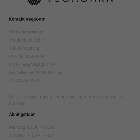
Kontakt VegaGarn
Vores adresse er:
Vendersgade 26C
7000 Fredericia
CVR nr. 36593989
Email: hej@vegagarn.dk
Ring eller send SMS til os på:
Tlf. 40 76 53 63
.
Hvis vi ikke lige tager telefonen, så er det fordi, vi har travlt i
butikken.
Åbningstider
Mandag: 10.00 – 17.00
Tirsdag: 10.00 – 17.00