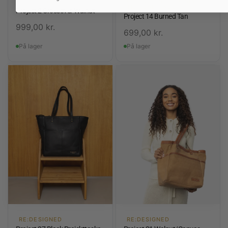
RE:DESIGNED
OPBEVARINGSLØSNINGER
TIL RUNDPINDE
Project 2 Crossover Walnut
Project 14 Burned Tan
999,00
kr.
699,00
kr.
På lager
På lager
RE:DESIGNED
RE:DESIGNED