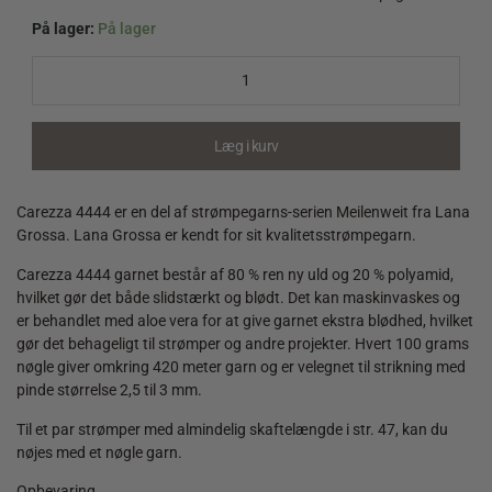
På lager:
På lager
Carezza
4444
quantity
Læg i kurv
Carezza 4444 er en del af strømpegarns-serien Meilenweit fra Lana
Grossa. Lana Grossa er kendt for sit kvalitetsstrømpegarn.
Carezza 4444 garnet består af 80 % ren ny uld og 20 % polyamid,
hvilket gør det både slidstærkt og blødt. Det kan maskinvaskes og
er behandlet med aloe vera for at give garnet ekstra blødhed, hvilket
gør det behageligt til strømper og andre projekter. Hvert 100 grams
nøgle giver omkring 420 meter garn og er velegnet til strikning med
pinde størrelse 2,5 til 3 mm​.
Til et par strømper med almindelig skaftelængde i str. 47, kan du
nøjes med et nøgle garn.
Opbevaring