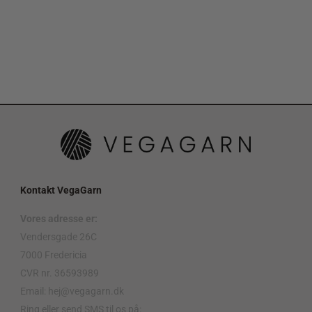
Kontakt VegaGarn
Vores adresse er:
Vendersgade 26C
7000 Fredericia
CVR nr. 36593989
Email: hej@vegagarn.dk
Ring eller send SMS til os på: