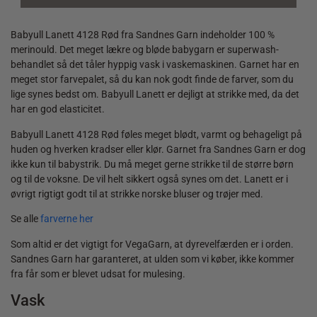
Babyull Lanett 4128 Rød fra Sandnes Garn indeholder 100 %
merinould. Det meget lækre og bløde babygarn er superwash-
behandlet så det tåler hyppig vask i vaskemaskinen. Garnet har en
meget stor farvepalet, så du kan nok godt finde de farver, som du
lige synes bedst om. Babyull Lanett er dejligt at strikke med, da det
har en god elasticitet.
Babyull Lanett 4128 Rød føles meget blødt, varmt og behageligt på
huden og hverken kradser eller klør. Garnet fra Sandnes Garn er dog
ikke kun til babystrik. Du må meget gerne strikke til de større børn
og til de voksne. De vil helt sikkert også synes om det. Lanett er i
øvrigt rigtigt godt til at strikke norske bluser og trøjer med.
Se alle
farverne her
Som altid er det vigtigt for VegaGarn, at dyrevelfærden er i orden.
Sandnes Garn har garanteret, at ulden som vi køber, ikke kommer
fra får som er blevet udsat for mulesing.
Vask