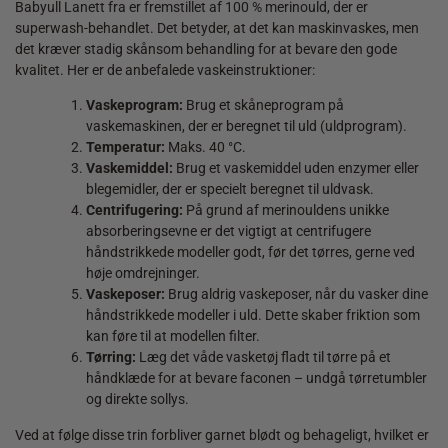
Babyull Lanett fra er fremstillet af 100 % merinould, der er
superwash-behandlet. Det betyder, at det kan maskinvaskes, men
det kræver stadig skånsom behandling for at bevare den gode
kvalitet. Her er de anbefalede vaskeinstruktioner:
Vaskeprogram:
Brug et skåneprogram på
vaskemaskinen, der er beregnet til uld (uldprogram).
Temperatur:
Maks. 40 °C.
Vaskemiddel:
Brug et vaskemiddel uden enzymer eller
blegemidler, der er specielt beregnet til uldvask.
Centrifugering:
På grund af merinouldens unikke
absorberingsevne er det vigtigt at centrifugere
håndstrikkede modeller godt, før det tørres, gerne ved
høje omdrejninger.
Vaskeposer:
Brug aldrig vaskeposer, når du vasker dine
håndstrikkede modeller i uld. Dette skaber friktion som
kan føre til at modellen filter.
Tørring:
Læg det våde vasketøj fladt til tørre på et
håndklæde for at bevare faconen – undgå tørretumbler
og direkte sollys.
Ved at følge disse trin forbliver garnet blødt og behageligt, hvilket er