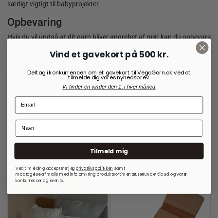
særligt vigtigt til babyprojekter.
Opbevaring
Hvis du vil undgå at dit garn bliver angrebet af møl, kan du opbevare
dit garn og strik i plastikposer. En spand eller plastikbeholder med
Vind et gavekort på 500 kr.
tætsluttende låg er også velegnet.
Møl bryder sig heller ikke om duften af lavendel og cedertræ.
Deltag i konkurrencen om et gavekort til VegaGarn.dk ved at
tilmelde dig vores nyhedsbrev.
Andre info
Vi finder en vinder den 1. i hver måned
Se mere om Babyull Lanett ved at besøge
Sandnes Garn
Vi anbefaler også:
Tilmeld mig
Ved tilmelding accepterer jeg
privatlivspolitkken
samt
modtagelse af mails med info omkring produktsortimentet. Herunder tilbud og varer,
konkurrencer og events.