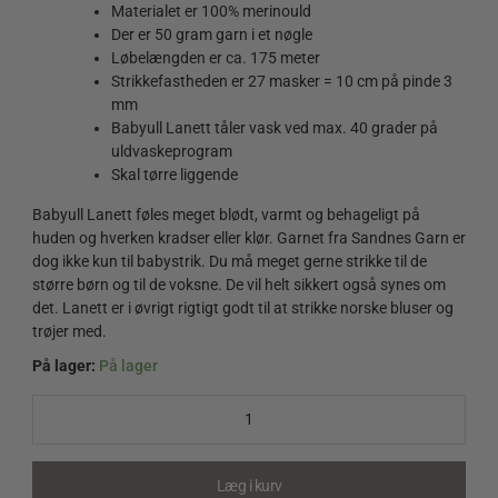
Materialet er 100% merinould
Der er 50 gram garn i et nøgle
Løbelængden er ca. 175 meter
Strikkefastheden er 27 masker = 10 cm på pinde 3
mm
Babyull Lanett tåler vask ved max. 40 grader på
uldvaskeprogram
Skal tørre liggende
Babyull Lanett føles meget blødt, varmt og behageligt på
huden og hverken kradser eller klør. Garnet fra Sandnes Garn er
dog ikke kun til babystrik. Du må meget gerne strikke til de
større børn og til de voksne. De vil helt sikkert også synes om
det. Lanett er i øvrigt rigtigt godt til at strikke norske bluser og
trøjer med.
På lager:
På lager
Babyull
Lanett
4128
Rød
quantity
Læg i kurv