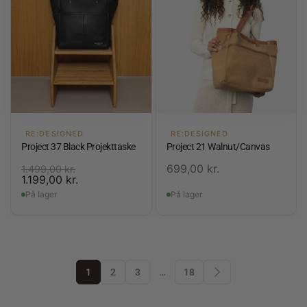
RE:DESIGNED
RE:DESIGNED
Project 37 Black Projekttaske
Project 21 Walnut/Canvas
699,00
kr.
1.499,00
kr.
1.199,00
kr.
På lager
På lager
1
2
3
…
18