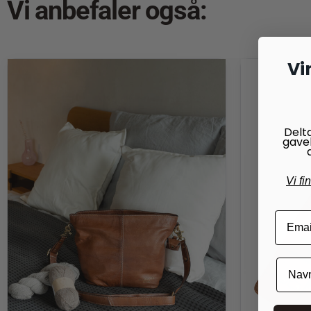
Vi anbefaler også:
Vi
Delt
gave
Vi fi