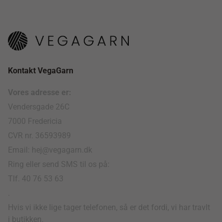
Kontakt VegaGarn
Vores adresse er:
Vendersgade 26C
7000 Fredericia
CVR nr. 36593989
Email: hej@vegagarn.dk
Ring eller send SMS til os på:
Tlf. 40 76 53 63
.
Hvis vi ikke lige tager telefonen, så er det fordi, vi har travlt
i butikken.