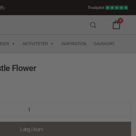
9,-
0
ØGER
AKTIVITETER
INSPIRATION
GAVEKORT
tle Flower
Læg i kurv