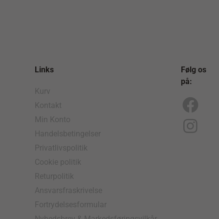
Links
Følg os
på:
Kurv
Kontakt
F
I
Min Konto
a
n
Handelsbetingelser
c
s
Privatlivspolitik
e
t
Cookie politik
b
a
Returpolitik
o
g
Ansvarsfraskrivelse
Fortrydelsesformular
o
r
Nyhedsbrev & Markedsføringsvilkår