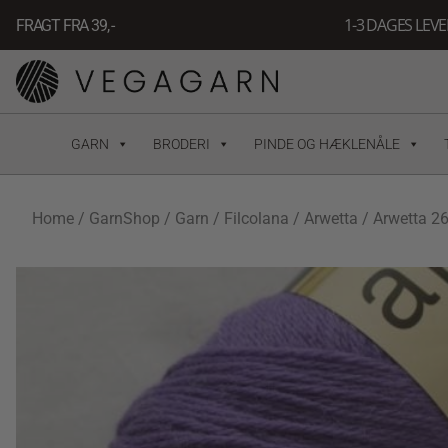
Gå
1-3 DAGES LEV
FRAGT FRA 39, -
til
indholdet
GARN
BRODERI
PINDE OG HÆKLENÅLE
Home
/
GarnShop
/
Garn
/
Filcolana
/
Arwetta
/ Arwetta 26