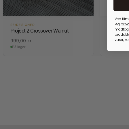
Ved tilm
jeg
priva
RE:DESIGNED
OPBEVARIN
modtage
Project 2 Crossover Walnut
Project 1
produkts
varer, k
999,00
kr.
699,00
kr
På lager
På lager