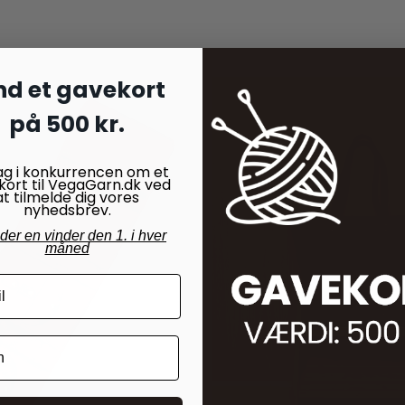
nd et gavekort
på 500 kr.
ag i konkurrencen om et
kort til VegaGarn.dk ved
at tilmelde dig vores
nyhedsbrev.
nder en vinder den 1. i hver
måned