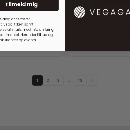
Tilmeld mig
elding accepterer
tlivspolitkken
samt
GSLØSNINGER TIL RUNDPINDE
RE:DESIGNED
lse af mails med info omkring
4 Burned Tan
Project 37 Black Projektt
ortimentet. Herunder tilbud og
onkurrencer og events.
.
1.199,00
kr.
1.499,00
kr.
På lager
1
2
3
…
18