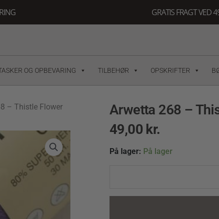
ERING
GRATIS FRAGT VED 49
TASKER OG OPBEVARING
TILBEHØR
OPSKRIFTER
B
Arwetta 268 – This
8 – Thistle Flower
49,00
kr.
Arwetta
På lager:
På lager
268
-
Thistle
Flower
quantity