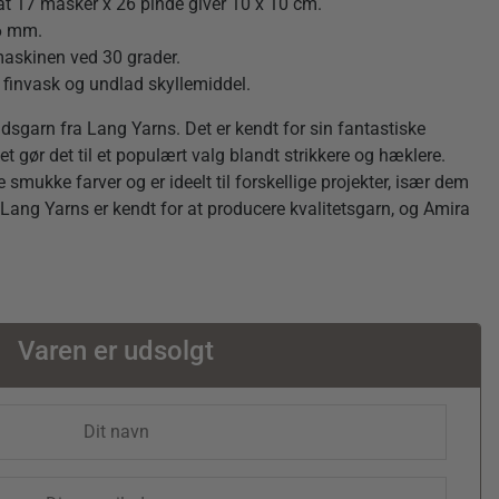
at 17 masker x 26 pinde giver 10 x 10 cm.
-6 mm.
askinen ved 30 grader.
 finvask og undlad skyllemiddel.
garn fra Lang Yarns. Det er kendt for sin fantastiske
et gør det til et populært valg blandt strikkere og hæklere.
mukke farver og er ideelt til forskellige projekter, især dem
n. Lang Yarns er kendt for at producere kvalitetsgarn, og Amira
Varen er udsolgt