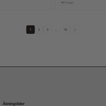
På lager
1
2
3
…
18
Åbningstider