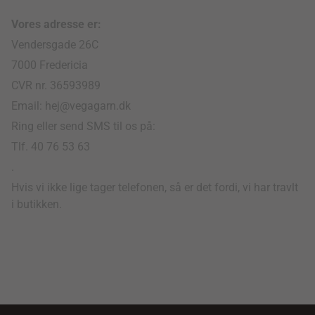
Vores adresse er:
Vendersgade 26C
7000 Fredericia
CVR nr. 36593989
Email: hej@vegagarn.dk
Ring eller send SMS til os på:
Tlf. 40 76 53 63
.
Hvis vi ikke lige tager telefonen, så er det fordi, vi har travlt
i butikken.