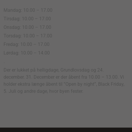
Mandag: 10.00 – 17.00
Tirsdag: 10.00 – 17.00
Onsdag: 10.00 – 17.00
Torsdag: 10.00 – 17.00
Fredag: 10.00 – 17.00
Lørdag: 10.00 – 14.00
.
Der er lukket på helligdage, Grundlovsdag og 24.
december. 31. December er der åbent fra 10.00 – 13.00. Vi
holder ekstra længe åbent til “Open by night”, Black Friday,
5. Juli og andre dage, hvor byen fester.