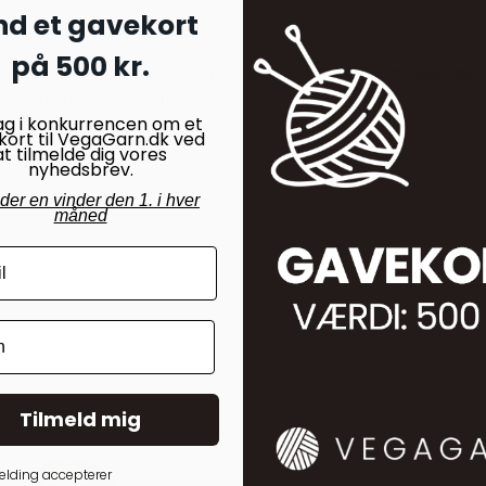
nd et gavekort
på 500 kr.
det rette plejeprodukt. Vores anbefaling er klart: Brug et vaskemid
 deres blødhed og kvalitet.
ag i konkurrencen om et
kort til VegaGarn.dk ved
at tilmelde dig vores
nyhedsbrev.
nder en vinder den 1. i hver
måned
Tilmeld mig
elding accepterer