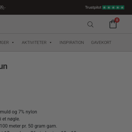
9,-
0
ØGER
AKTIVITETER
INSPIRATION
GAVEKORT
un
omuld og 7% nylon
 et nøgle.
100 meter pr. 50 gram garn.