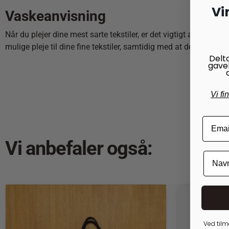
Vi
Vaskeanvisning
Når du plejer dine mest sarte tekstiler, er det vigtigt at vælge 
mulige pleje til dine fine tekstiler, samtidig med at det bevarer
Delt
gave
Vi fi
Vi anbefaler også:
Ved tilm