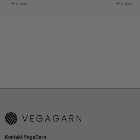
På lager
På lager
Kontakt VegaGarn