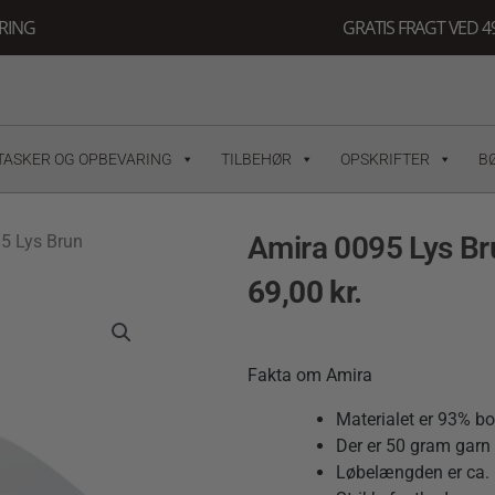
ERING
GRATIS FRAGT VED 49
TASKER OG OPBEVARING
TILBEHØR
OPSKRIFTER
B
Amira 0095 Lys Br
5 Lys Brun
69,00
kr.
Fakta om Amira
Materialet er 93% b
Der er 50 gram garn i
Løbelængden er ca. 