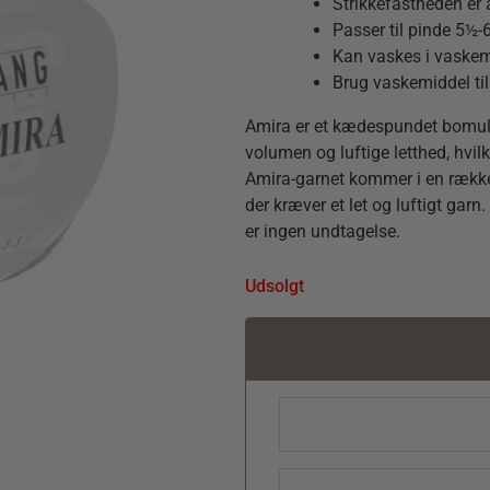
Strikkefastheden er 
Passer til pinde 5½
Kan vaskes i vaskem
Brug vaskemiddel til
Amira er et kædespundet bomulds
volumen og luftige letthed, hvilk
Amira-garnet kommer i en række s
der kræver et let og luftigt gar
er ingen undtagelse.
Udsolgt