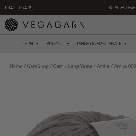
Gå
1-3 DAGES LEV
FRAGT FRA 39, -
til
indholdet
GARN
BRODERI
PINDE OG HÆKLENÅLE
Home
/
GarnShop
/
Garn
/
Lang Yarns
/
Amira
/ Amira 009