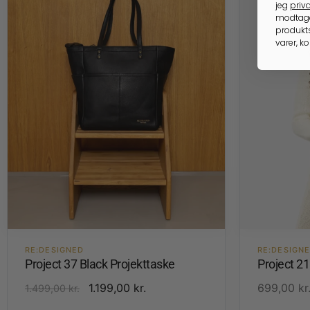
jeg
priva
modtage
produkts
varer, k
RE:DESIGNED
RE:DESIGN
Project 37 Black Projekttaske
Project 2
1.199,00
kr.
699,00
kr
1.499,00
kr.