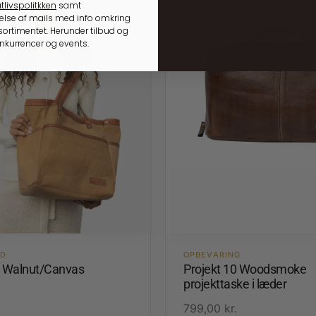
tlivspolitkken
samt
lse af mails med info omkring
ortimentet. Herunder tilbud og
onkurrencer og events.
ED
OPBEVARING
1 Walnut/Canvas
Projekt 10 Woodsmoke
projekttaske i læder
.
799,00
kr.